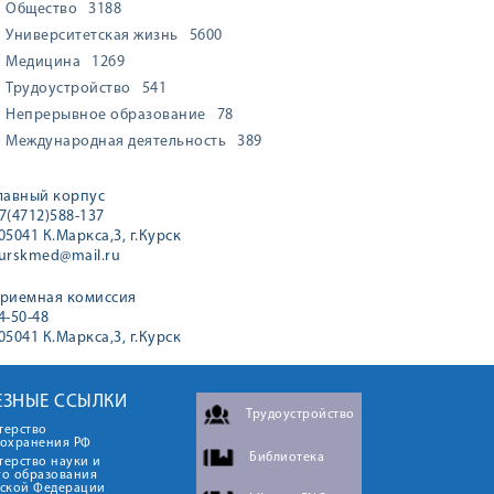
Общество
3188
Университетская жизнь
5600
Медицина
1269
Трудоустройство
541
Непрерывное образование
78
Международная деятельность
389
лавный корпус
7(4712)588-137
05041 К.Маркса,3, г.Курск
urskmed@mail.ru
риемная комиссия
4-50-48
05041 К.Маркса,3, г.Курск
ЕЗНЫЕ ССЫЛКИ
Трудоустройство
терство
оохранения РФ
Библиотека
ерство науки и
го образования
йской Федерации