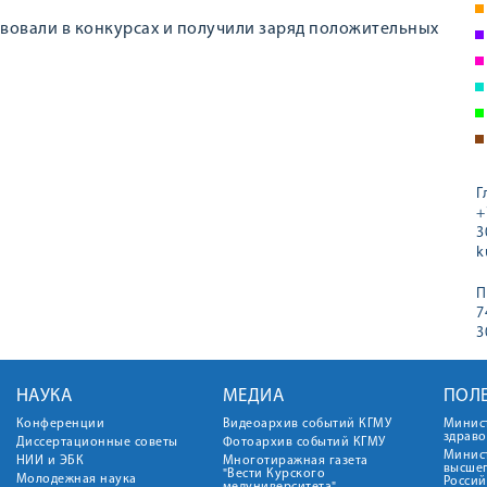
ствовали в конкурсах и получили заряд положительных
Г
+
3
k
П
7
3
НАУКА
МЕДИА
ПОЛ
Конференции
Видеоархив событий КГМУ
Минис
здрав
Диссертационные советы
Фотоархив событий КГМУ
Минист
НИИ и ЭБК
Многотиражная газета
высше
"Вести Курского
Молодежная наука
Росси