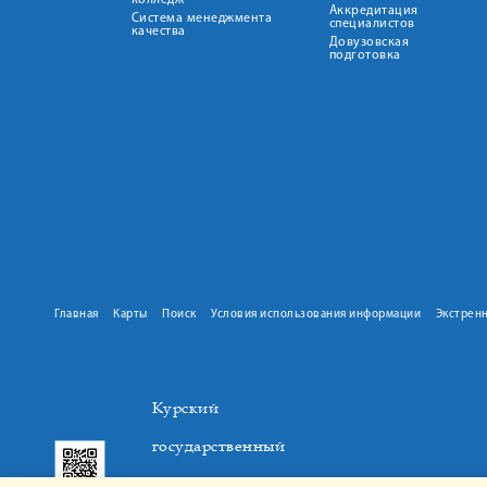
колледж
Аккредитация
Система менеджмента
специалистов
качества
Довузовская
подготовка
Главная
Карты
Поиск
Условия использования информации
Экстрен
Курский
государственный
медицинский