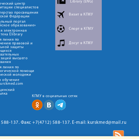
Library (ENG)
ический центр
итации специалистов
терство просвещения
Визит в КГМУ
йской Федерации
альный портал
йское образование»
Спорт в КГМУ
я электронная
тека Elibrary
я линия по
Досуг в КГМУ
чению правовой и
льной защиты
ющихся
овательных
изаций высшего
ования
я линия по
логической помощи
ческой молодежи
н обучение
kurskmed.com
ицинский
ылка
КГМУ в социальных сетях
2) 588-137. Факс +7(4712) 588-137. E-mail: kurskmed@mail.ru