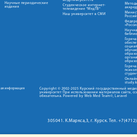
медуниверситета"
Научные периодические
Метод
Студенческое интернет-
издания
аккред
телевидение "МедТВ"
Минис
Наш университет в СМИ
Росси
Федер
«Росси
Научна
библио
Горяча
обеспе
социа
обуча
образ
орган
образ
Горяча
психо
студен
Онлай
study.
ная информация
Copyright © 2002-2025 Курский государственный мед
университет При использовании материалов сайта, сс
обязательна. Powered by Web Med Team©, Laravel
305041. К.Маркса,3, г. Курск. Тел. +7(471