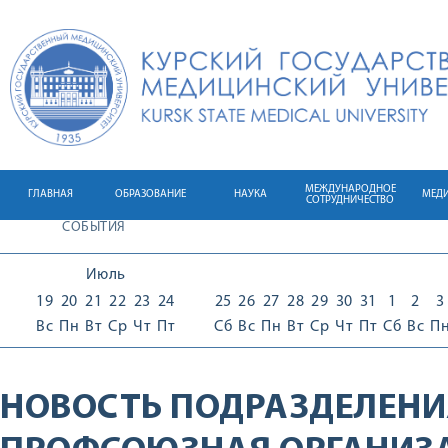
МЕЖДУНАРОДНОЕ
ГЛАВНАЯ
ОБРАЗОВАНИЕ
НАУКА
МЕД
СОТРУДНИЧЕСТВО
СОБЫТИЯ
Июль
19
20
21
22
23
24
25
26
27
28
29
30
31
1
2
3
Вс
Пн
Вт
Ср
Чт
Пт
Сб
Вс
Пн
Вт
Ср
Чт
Пт
Сб
Вс
П
НОВОСТЬ ПОДРАЗДЕЛЕНИ