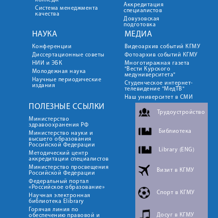
колледж
Аккредитация
Система менеджмента
специалистов
качества
Довузовская
подготовка
НАУКА
МЕДИА
Конференции
Видеоархив событий КГМУ
Диссертационные советы
Фотоархив событий КГМУ
НИИ и ЭБК
Многотиражная газета
"Вести Курского
Молодежная наука
медуниверситета"
Научные периодические
Студенческое интернет-
издания
телевидение "МедТВ"
Наш университет в СМИ
ПОЛЕЗНЫЕ ССЫЛКИ
Трудоустройство
Министерство
здравоохранения РФ
Библиотека
Министерство науки и
высшего образования
Российской Федерации
Library (ENG)
Методический центр
аккредитации специалистов
Министерство просвещения
Визит в КГМУ
Российской Федерации
Федеральный портал
«Российское образование»
Спорт в КГМУ
Научная электронная
библиотека Elibrary
Горячая линия по
Досуг в КГМУ
обеспечению правовой и