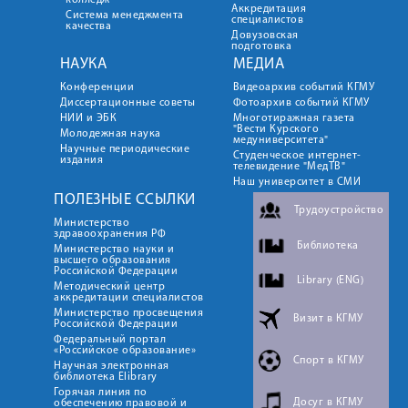
колледж
Аккредитация
Система менеджмента
специалистов
качества
Довузовская
подготовка
НАУКА
МЕДИА
Конференции
Видеоархив событий КГМУ
Диссертационные советы
Фотоархив событий КГМУ
НИИ и ЭБК
Многотиражная газета
"Вести Курского
Молодежная наука
медуниверситета"
Научные периодические
Студенческое интернет-
издания
телевидение "МедТВ"
Наш университет в СМИ
ПОЛЕЗНЫЕ ССЫЛКИ
Трудоустройство
Министерство
здравоохранения РФ
Библиотека
Министерство науки и
высшего образования
Российской Федерации
Library (ENG)
Методический центр
аккредитации специалистов
Министерство просвещения
Визит в КГМУ
Российской Федерации
Федеральный портал
«Российское образование»
Спорт в КГМУ
Научная электронная
библиотека Elibrary
Горячая линия по
Досуг в КГМУ
обеспечению правовой и