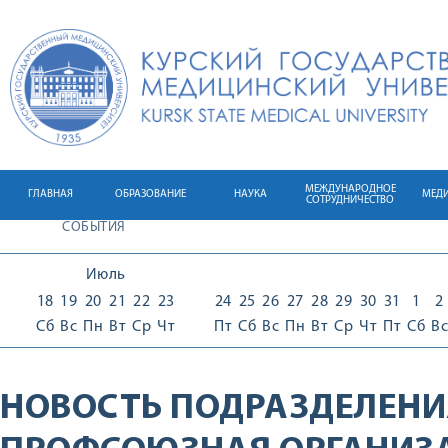
МЕЖДУНАРОДНОЕ
ГЛАВНАЯ
ОБРАЗОВАНИЕ
НАУКА
МЕД
СОТРУДНИЧЕСТВО
СОБЫТИЯ
Июль
18
19
20
21
22
23
24
25
26
27
28
29
30
31
1
2
Сб
Вс
Пн
Вт
Ср
Чт
Пт
Сб
Вс
Пн
Вт
Ср
Чт
Пт
Сб
Вс
НОВОСТЬ ПОДРАЗДЕЛЕНИ