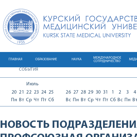
МЕЖДУНАРОДНОЕ
ГЛАВНАЯ
ОБРАЗОВАНИЕ
НАУКА
МЕД
СОТРУДНИЧЕСТВО
СОБЫТИЯ
Июль
20
21
22
23
24
25
26
27
28
29
30
31
1
2
3
4
Пн
Вт
Ср
Чт
Пт
Сб
Вс
Пн
Вт
Ср
Чт
Пт
Сб
Вс
Пн
В
НОВОСТЬ ПОДРАЗДЕЛЕНИ