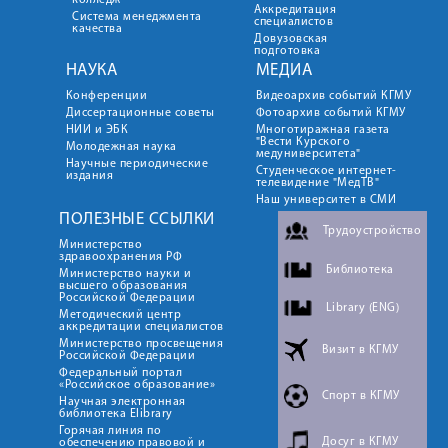
колледж
Аккредитация
Система менеджмента
специалистов
качества
Довузовская
подготовка
НАУКА
МЕДИА
Конференции
Видеоархив событий КГМУ
Диссертационные советы
Фотоархив событий КГМУ
НИИ и ЭБК
Многотиражная газета
"Вести Курского
Молодежная наука
медуниверситета"
Научные периодические
Студенческое интернет-
издания
телевидение "МедТВ"
Наш университет в СМИ
ПОЛЕЗНЫЕ ССЫЛКИ
Трудоустройство
Министерство
здравоохранения РФ
Библиотека
Министерство науки и
высшего образования
Российской Федерации
Library (ENG)
Методический центр
аккредитации специалистов
Министерство просвещения
Визит в КГМУ
Российской Федерации
Федеральный портал
«Российское образование»
Спорт в КГМУ
Научная электронная
библиотека Elibrary
Горячая линия по
Досуг в КГМУ
обеспечению правовой и