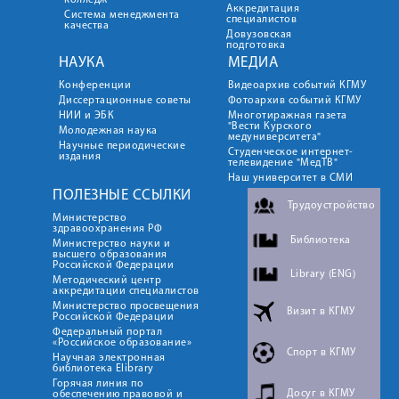
колледж
Аккредитация
Система менеджмента
специалистов
качества
Довузовская
подготовка
НАУКА
МЕДИА
Конференции
Видеоархив событий КГМУ
Диссертационные советы
Фотоархив событий КГМУ
НИИ и ЭБК
Многотиражная газета
"Вести Курского
Молодежная наука
медуниверситета"
Научные периодические
Студенческое интернет-
издания
телевидение "МедТВ"
Наш университет в СМИ
ПОЛЕЗНЫЕ ССЫЛКИ
Трудоустройство
Министерство
здравоохранения РФ
Библиотека
Министерство науки и
высшего образования
Российской Федерации
Library (ENG)
Методический центр
аккредитации специалистов
Министерство просвещения
Визит в КГМУ
Российской Федерации
Федеральный портал
«Российское образование»
Спорт в КГМУ
Научная электронная
библиотека Elibrary
Горячая линия по
Досуг в КГМУ
обеспечению правовой и