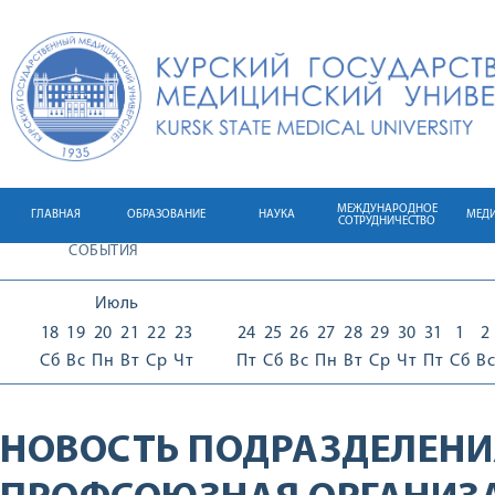
МЕЖДУНАРОДНОЕ
ГЛАВНАЯ
ОБРАЗОВАНИЕ
НАУКА
МЕД
СОТРУДНИЧЕСТВО
СОБЫТИЯ
Июль
18
19
20
21
22
23
24
25
26
27
28
29
30
31
1
2
Сб
Вс
Пн
Вт
Ср
Чт
Пт
Сб
Вс
Пн
Вт
Ср
Чт
Пт
Сб
Вс
НОВОСТЬ ПОДРАЗДЕЛЕНИ