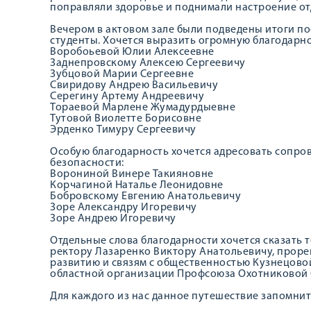
поправляли здоровье и поднимали настроение о
Вечером в актовом зале были подведены итоги п
студенты. Хочется выразить огромную благодарн
Воробоьевой Юлии Алексеевне
Заднепровскому Алексею Сергеевичу
Зубцовой Марии Сергеевне
Свиридову Андрею Васильевичу
Серегину Артему Андреевичу
Тораевой Марлене Жумадурдыевне
Тутовой Виолетте Борисовне
Эрденко Тимуру Сергеевичу
Особую благодарность хочется адресовать сопро
безопасности:
Ворониной Винере Такияновне
Корчагиной Наталье Леонидовне
Бобровскому Евгению Анатольевичу
Зоре Александру Игоревичу
Зоре Андрею Игоревичу
Отдельные слова благодарности хочется сказать те
ректору Лазаренко Виктору Анатольевичу, проре
развитию и связям с общественностью Кузнецово
областной организации Профсоюза Охотниковой 
Для каждого из нас данное путешествие запомнит