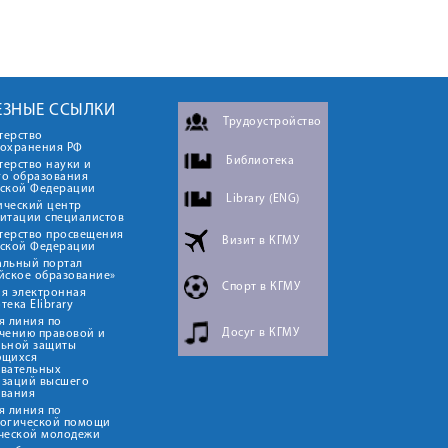
ЕЗНЫЕ ССЫЛКИ
Трудоустройство
терство
оохранения РФ
Библиотека
ерство науки и
го образования
йской Федерации
Library (ENG)
ический центр
итации специалистов
терство просвещения
Визит в КГМУ
йской Федерации
альный портал
йское образование»
Спорт в КГМУ
я электронная
тека Elibrary
я линия по
Досуг в КГМУ
чению правовой и
льной защиты
ющихся
овательных
изаций высшего
ования
я линия по
логической помощи
ческой молодежи