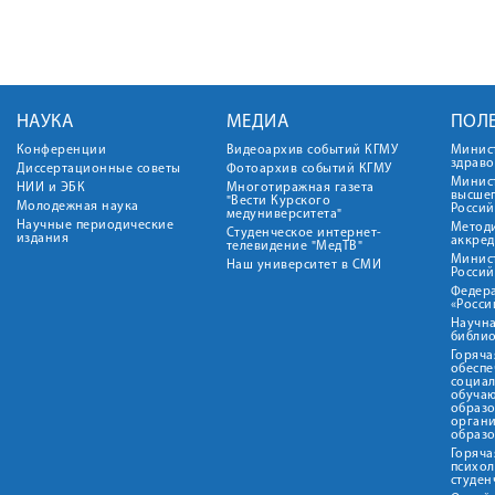
НАУКА
МЕДИА
ПОЛ
Конференции
Видеоархив событий КГМУ
Минис
здрав
Диссертационные советы
Фотоархив событий КГМУ
Минист
НИИ и ЭБК
Многотиражная газета
высше
"Вести Курского
Молодежная наука
Росси
медуниверситета"
Научные периодические
Метод
Студенческое интернет-
издания
аккред
телевидение "МедТВ"
Минис
Наш университет в СМИ
Росси
Федер
«Росси
Научна
библио
Горяча
обеспе
социа
обуча
образ
орган
образ
Горяча
психо
студен