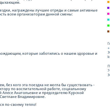
тдыхающим.
оездки, награждены лучшие отряды и самые активные
ость всем организаторам данной смены:
Г
+
3
вождающим, которые заботились о нашем здоровье и
k
П
7
3
м, без кого эта поездка не могла бы существовать -
ктору по воспитательной работе, социальному
й Алесе Анатольевне и председателю Курской
Светлане Владимировне.
ся по-своему тепло!