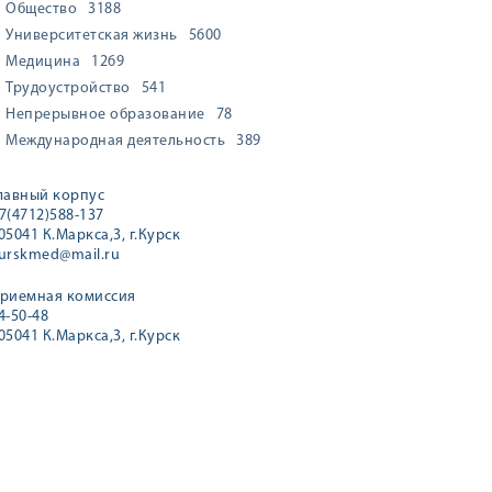
Общество
3188
Университетская жизнь
5600
Медицина
1269
Трудоустройство
541
Непрерывное образование
78
Международная деятельность
389
лавный корпус
7(4712)588-137
05041 К.Маркса,3, г.Курск
urskmed@mail.ru
риемная комиссия
4-50-48
05041 К.Маркса,3, г.Курск