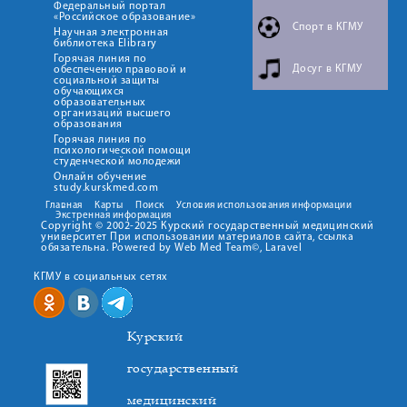
Федеральный портал
«Российское образование»
Спорт в КГМУ
Научная электронная
библиотека Elibrary
Горячая линия по
Досуг в КГМУ
обеспечению правовой и
социальной защиты
обучающихся
образовательных
организаций высшего
образования
Горячая линия по
психологической помощи
студенческой молодежи
Онлайн обучение
study.kurskmed.com
Главная
Карты
Поиск
Условия использования информации
Экстренная информация
Copyright © 2002-2025 Курский государственный медицинский
университет При использовании материалов сайта, ссылка
обязательна. Powered by Web Med Team©, Laravel
КГМУ в социальных сетях
Курский
государственный
медицинский