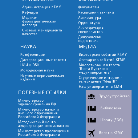
Администрация КГМУ
Факультеты
Кафедры
Расписания занятий
Медико-
Аспирантура
фармацевтический
Ординатура
колледж
Аккредитация
Система менеджмента
специалистов
качества
Довузовская
подготовка
НАУКА
МЕДИА
Конференции
Видеоархив событий КГМУ
Диссертационные советы
Фотоархив событий КГМУ
НИИ и ЭБК
Многотиражная газета
"Вести Курского
Молодежная наука
медуниверситета"
Научные периодические
Студенческое интернет-
издания
телевидение "МедТВ"
Наш университет в СМИ
ПОЛЕЗНЫЕ ССЫЛКИ
Трудоустройство
Министерство
здравоохранения РФ
Библиотека
Министерство науки и
высшего образования
Российской Федерации
Library (ENG)
Методический центр
аккредитации специалистов
Министерство просвещения
Визит в КГМУ
Российской Федерации