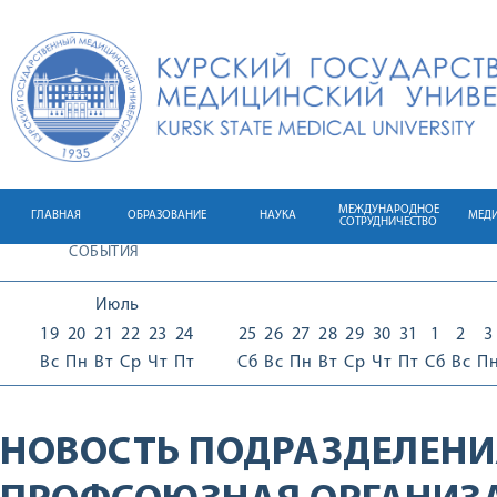
МЕЖДУНАРОДНОЕ
ГЛАВНАЯ
ОБРАЗОВАНИЕ
НАУКА
МЕД
СОТРУДНИЧЕСТВО
СОБЫТИЯ
Июль
19
20
21
22
23
24
25
26
27
28
29
30
31
1
2
3
Вс
Пн
Вт
Ср
Чт
Пт
Сб
Вс
Пн
Вт
Ср
Чт
Пт
Сб
Вс
П
НОВОСТЬ ПОДРАЗДЕЛЕНИ