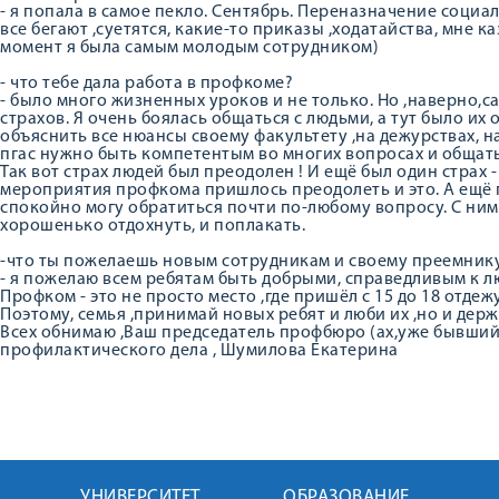
- я попала в самое пекло. Сентябрь. Переназначение социа
все бегают ,суетятся, какие-то приказы ,ходатайства, мне каз
момент я была самым молодым сотрудником)
- что тебе дала работа в профкоме?
- было много жизненных уроков и не только. Но ,наверно,с
страхов. Я очень боялась общаться с людьми, а тут было их
объяснить все нюансы своему факультету ,на дежурствах, 
пгас нужно быть компетентым во многих вопросах и общат
Так вот страх людей был преодолен ! И ещё был один страх 
мероприятия профкома пришлось преодолеть и это. А ещё 
спокойно могу обратиться почти по-любому вопросу. С ни
хорошенько отдохнуть, и поплакать.
-что ты пожелаешь новым сотрудникам и своему преемник
- я пожелаю всем ребятам быть добрыми, справедливым к л
Профком - это не просто место ,где пришёл с 15 до 18 отдеж
Поэтому, семья ,принимай новых ребят и люби их ,но и держ
Всех обнимаю ,Ваш председатель профбюро (ах,уже бывший
профилактического дела , Шумилова Екатерина
УНИВЕРСИТЕТ
ОБРАЗОВАНИЕ