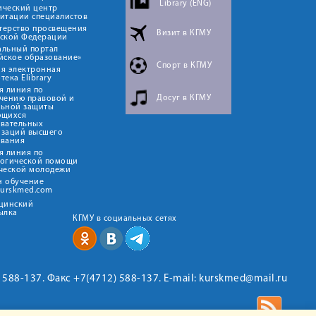
Library (ENG)
ический центр
итации специалистов
терство просвещения
Визит в КГМУ
йской Федерации
альный портал
йское образование»
Спорт в КГМУ
я электронная
тека Elibrary
я линия по
Досуг в КГМУ
чению правовой и
льной защиты
ющихся
овательных
изаций высшего
ования
я линия по
логической помощи
ческой молодежи
н обучение
kurskmed.com
ицинский
ылка
КГМУ в социальных сетях
2) 588-137. Факс +7(4712) 588-137. E-mail: kurskmed@mail.ru