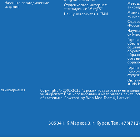
медуниверситета"
Научные периодические
Метод
Студенческое интернет-
издания
аккред
телевидение "МедТВ"
Минис
Наш университет в СМИ
Росси
Федер
«Росси
Научна
библио
Горяча
обеспе
социа
обуча
образ
орган
образ
Горяча
психо
студен
Онлай
study.
ная информация
Copyright © 2002-2025 Курский государственный мед
университет При использовании материалов сайта, сс
обязательна. Powered by Web Med Team©, Laravel
305041. К.Маркса,3, г. Курск. Тел. +7(471