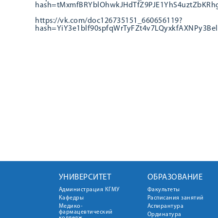
hash=tMxmfBRYblOhwkJHdTfZ9PJE1YhS4uztZbKR
https://vk.com/doc126735151_660656119?
hash=YiY3e1blf90spfqWrTyFZt4v7LQyxkfAXNPy3Bel
УНИВЕРСИТЕТ
ОБРАЗОВАНИЕ
Администрация КГМУ
Факультеты
Кафедры
Расписания занятий
Медико-
Аспирантура
фармацевтический
Ординатура