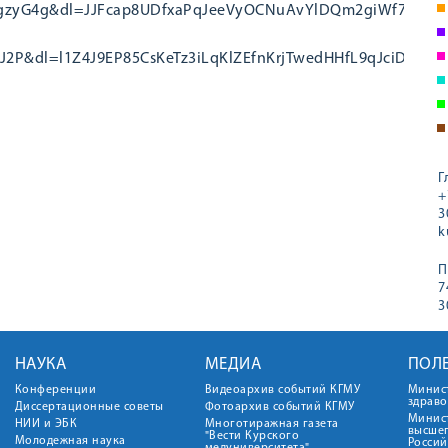
hgzyG4g&dl=JJFcap8UDfxaPqJeeVyOCNuAvYlDQm2giWf7oQuE
J2P&dl=l1Z4J9EP85CsKeTz3iLqKlZEfnKrjTwedHHfL9qJciD
Г
+
3
k
П
7
3
НАУКА
МЕДИА
ПОЛ
Конференции
Видеоархив событий КГМУ
Минис
здрав
Диссертационные советы
Фотоархив событий КГМУ
Минист
НИИ и ЭБК
Многотиражная газета
высше
"Вести Курского
Молодежная наука
Росси