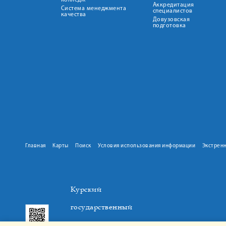
колледж
Аккредитация
Система менеджмента
специалистов
качества
Довузовская
подготовка
Главная
Карты
Поиск
Условия использования информации
Экстрен
Курский
государственный
медицинский