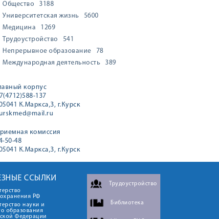
Общество
3188
0KD
Университетская жизнь
5600
Медицина
1269
Трудоустройство
541
Непрерывное образование
78
Международная деятельность
389
лавный корпус
7(4712)588-137
05041 К.Маркса,3, г.Курск
urskmed@mail.ru
риемная комиссия
4-50-48
05041 К.Маркса,3, г.Курск
ЕЗНЫЕ ССЫЛКИ
Трудоустройство
терство
оохранения РФ
Библиотека
ерство науки и
го образования
йской Федерации