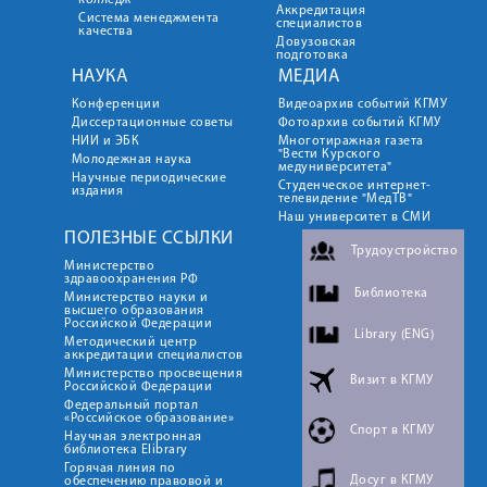
колледж
Аккредитация
Система менеджмента
специалистов
качества
Довузовская
подготовка
НАУКА
МЕДИА
Конференции
Видеоархив событий КГМУ
Диссертационные советы
Фотоархив событий КГМУ
НИИ и ЭБК
Многотиражная газета
"Вести Курского
Молодежная наука
медуниверситета"
Научные периодические
Студенческое интернет-
издания
телевидение "МедТВ"
Наш университет в СМИ
ПОЛЕЗНЫЕ ССЫЛКИ
Трудоустройство
Министерство
здравоохранения РФ
Библиотека
Министерство науки и
высшего образования
Российской Федерации
Library (ENG)
Методический центр
аккредитации специалистов
Министерство просвещения
Визит в КГМУ
Российской Федерации
Федеральный портал
«Российское образование»
Спорт в КГМУ
Научная электронная
библиотека Elibrary
Горячая линия по
Досуг в КГМУ
обеспечению правовой и