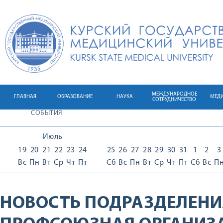
МЕЖДУНАРОДНОЕ
ГЛАВНАЯ
ОБРАЗОВАНИЕ
НАУКА
МЕД
СОТРУДНИЧЕСТВО
СОБЫТИЯ
Июль
19
20
21
22
23
24
25
26
27
28
29
30
31
1
2
3
Вс
Пн
Вт
Ср
Чт
Пт
Сб
Вс
Пн
Вт
Ср
Чт
Пт
Сб
Вс
П
НОВОСТЬ ПОДРАЗДЕЛЕНИ