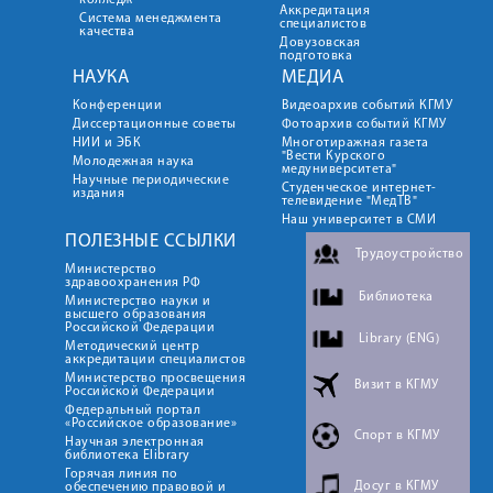
колледж
Аккредитация
Система менеджмента
специалистов
качества
Довузовская
подготовка
НАУКА
МЕДИА
Конференции
Видеоархив событий КГМУ
Диссертационные советы
Фотоархив событий КГМУ
НИИ и ЭБК
Многотиражная газета
"Вести Курского
Молодежная наука
медуниверситета"
Научные периодические
Студенческое интернет-
издания
телевидение "МедТВ"
Наш университет в СМИ
ПОЛЕЗНЫЕ ССЫЛКИ
Трудоустройство
Министерство
здравоохранения РФ
Библиотека
Министерство науки и
высшего образования
Российской Федерации
Library (ENG)
Методический центр
аккредитации специалистов
Министерство просвещения
Визит в КГМУ
Российской Федерации
Федеральный портал
«Российское образование»
Спорт в КГМУ
Научная электронная
библиотека Elibrary
Горячая линия по
Досуг в КГМУ
обеспечению правовой и