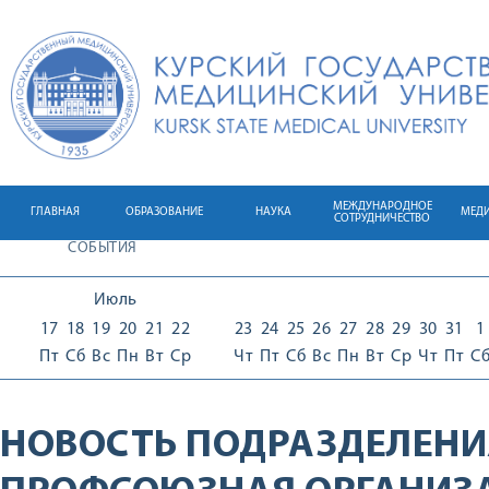
МЕЖДУНАРОДНОЕ
ГЛАВНАЯ
ОБРАЗОВАНИЕ
НАУКА
МЕД
СОТРУДНИЧЕСТВО
СОБЫТИЯ
Июль
17
18
19
20
21
22
23
24
25
26
27
28
29
30
31
1
Пт
Сб
Вс
Пн
Вт
Ср
Чт
Пт
Сб
Вс
Пн
Вт
Ср
Чт
Пт
С
НОВОСТЬ ПОДРАЗДЕЛЕНИ