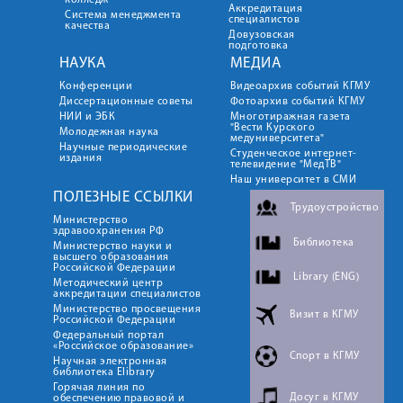
колледж
Аккредитация
Система менеджмента
специалистов
качества
Довузовская
подготовка
НАУКА
МЕДИА
Конференции
Видеоархив событий КГМУ
Диссертационные советы
Фотоархив событий КГМУ
НИИ и ЭБК
Многотиражная газета
"Вести Курского
Молодежная наука
медуниверситета"
Научные периодические
Студенческое интернет-
издания
телевидение "МедТВ"
Наш университет в СМИ
ПОЛЕЗНЫЕ ССЫЛКИ
Трудоустройство
Министерство
здравоохранения РФ
Библиотека
Министерство науки и
высшего образования
Российской Федерации
Library (ENG)
Методический центр
аккредитации специалистов
Министерство просвещения
Визит в КГМУ
Российской Федерации
Федеральный портал
«Российское образование»
Спорт в КГМУ
Научная электронная
библиотека Elibrary
Горячая линия по
Досуг в КГМУ
обеспечению правовой и