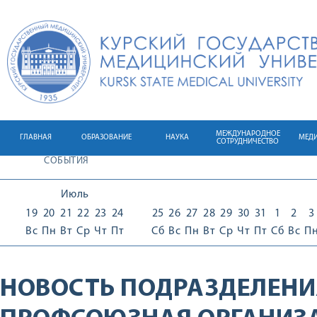
МЕЖДУНАРОДНОЕ
ГЛАВНАЯ
ОБРАЗОВАНИЕ
НАУКА
МЕД
СОТРУДНИЧЕСТВО
СОБЫТИЯ
Июль
19
20
21
22
23
24
25
26
27
28
29
30
31
1
2
3
Вс
Пн
Вт
Ср
Чт
Пт
Сб
Вс
Пн
Вт
Ср
Чт
Пт
Сб
Вс
П
НОВОСТЬ ПОДРАЗДЕЛЕНИ