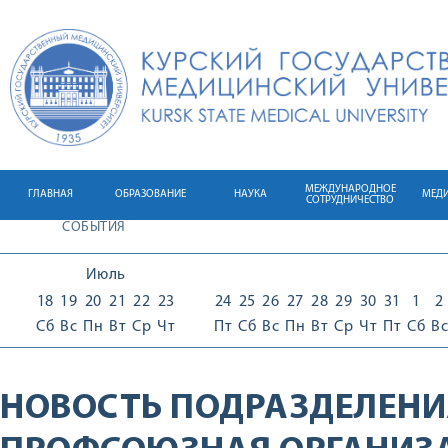
МЕЖДУНАРОДНОЕ
ГЛАВНАЯ
ОБРАЗОВАНИЕ
НАУКА
МЕД
СОТРУДНИЧЕСТВО
СОБЫТИЯ
Июль
18
19
20
21
22
23
24
25
26
27
28
29
30
31
1
2
Сб
Вс
Пн
Вт
Ср
Чт
Пт
Сб
Вс
Пн
Вт
Ср
Чт
Пт
Сб
Вс
НОВОСТЬ ПОДРАЗДЕЛЕНИ