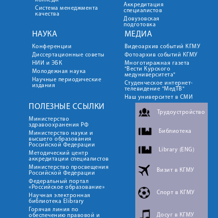
колледж
Аккредитация
Система менеджмента
специалистов
качества
Довузовская
подготовка
НАУКА
МЕДИА
Конференции
Видеоархив событий КГМУ
Диссертационные советы
Фотоархив событий КГМУ
НИИ и ЭБК
Многотиражная газета
"Вести Курского
Молодежная наука
медуниверситета"
Научные периодические
Студенческое интернет-
издания
телевидение "МедТВ"
Наш университет в СМИ
ПОЛЕЗНЫЕ ССЫЛКИ
Трудоустройство
Министерство
здравоохранения РФ
Библиотека
Министерство науки и
высшего образования
Российской Федерации
Library (ENG)
Методический центр
аккредитации специалистов
Министерство просвещения
Визит в КГМУ
Российской Федерации
Федеральный портал
«Российское образование»
Спорт в КГМУ
Научная электронная
библиотека Elibrary
Горячая линия по
Досуг в КГМУ
обеспечению правовой и