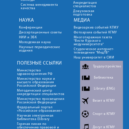
колледж
Аккредитация
Система менеджмента
специалистов
качества
Довузовская
подготовка
НАУКА
МЕДИА
Конференции
Видеоархив событий КГМУ
Диссертационные советы
Фотоархив событий КГМУ
НИИ и ЭБК
Многотиражная газета
"Вести Курского
Молодежная наука
медуниверситета"
Научные периодические
Студенческое интернет-
издания
телевидение "МедТВ"
Наш университет в СМИ
ПОЛЕЗНЫЕ ССЫЛКИ
Трудоустройство
Министерство
здравоохранения РФ
Библиотека
Министерство науки и
высшего образования
Российской Федерации
Library (ENG)
Методический центр
аккредитации специалистов
Министерство просвещения
Визит в КГМУ
Российской Федерации
Федеральный портал
«Российское образование»
Спорт в КГМУ
Научная электронная
библиотека Elibrary
Горячая линия по
Досуг в КГМУ
обеспечению правовой и