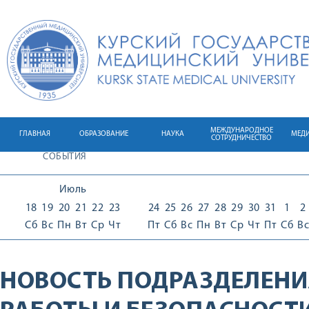
МЕЖДУНАРОДНОЕ
ГЛАВНАЯ
ОБРАЗОВАНИЕ
НАУКА
МЕД
СОТРУДНИЧЕСТВО
СОБЫТИЯ
Июль
18
19
20
21
22
23
24
25
26
27
28
29
30
31
1
2
Сб
Вс
Пн
Вт
Ср
Чт
Пт
Сб
Вс
Пн
Вт
Ср
Чт
Пт
Сб
Вс
НОВОСТЬ ПОДРАЗДЕЛЕНИ