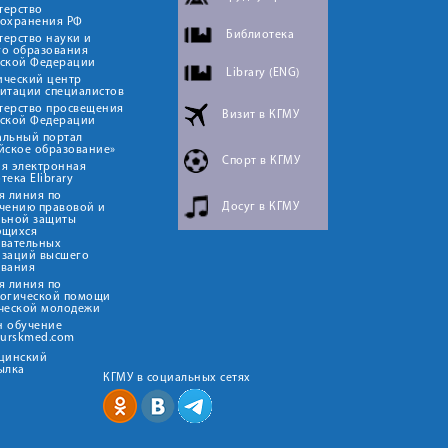
терство
оохранения РФ
Библиотека
ерство науки и
го образования
йской Федерации
Library (ENG)
ический центр
итации специалистов
терство просвещения
Визит в КГМУ
йской Федерации
альный портал
йское образование»
Спорт в КГМУ
я электронная
тека Elibrary
я линия по
Досуг в КГМУ
чению правовой и
льной защиты
ющихся
овательных
изаций высшего
ования
я линия по
логической помощи
ческой молодежи
н обучение
kurskmed.com
ицинский
ылка
КГМУ в социальных сетях