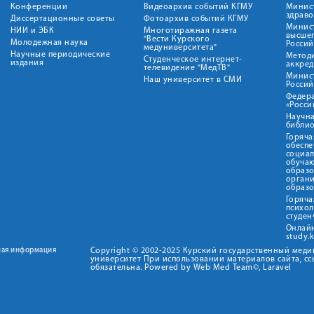
Конференции
Видеоархив событий КГМУ
Минис
здрав
Диссертационные советы
Фотоархив событий КГМУ
Минист
НИИ и ЭБК
Многотиражная газета
высше
"Вести Курского
Молодежная наука
Росси
медуниверситета"
Научные периодические
Метод
Студенческое интернет-
издания
аккред
телевидение "МедТВ"
Минис
Наш университет в СМИ
Росси
Федер
«Росси
Научна
библио
Горяча
обеспе
социа
обуча
образ
орган
образ
Горяча
психо
студен
Онлай
study.
ная информация
Copyright © 2002-2025 Курский государственный мед
университет При использовании материалов сайта, сс
обязательна. Powered by Web Med Team©, Laravel