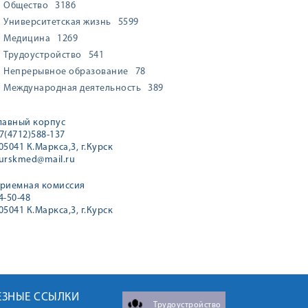
Общество
3186
Университетская жизнь
5599
Медицина
1269
Трудоустройство
541
Непрерывное образование
78
Международная деятельность
389
лавный корпус
7(4712)588-137
05041 К.Маркса,3, г.Курск
urskmed@mail.ru
риемная комиссия
4-50-48
05041 К.Маркса,3, г.Курск
ЕЗНЫЕ ССЫЛКИ
Трудоустройство