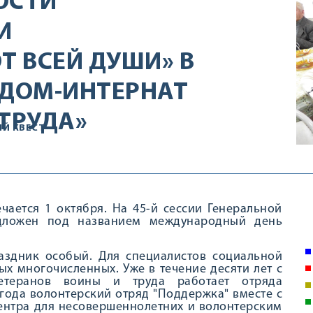
ОСТИ
И
Т ВСЕЙ ДУШИ» В
 ДОМ-ИНТЕРНАТ
ТРУДА»
Й КВЕСТ
ется 1 октября. На 45-й сессии Генеральной
дложен под названием международный день
аздник особый. Для специалистов социальной
ых многочисленных. Уже в течение десяти лет с
етеранов воины и труда работает отряда
 года волонтерский отряд "Поддержка" вместе с
ентра для несовершеннолетних и волонтерским