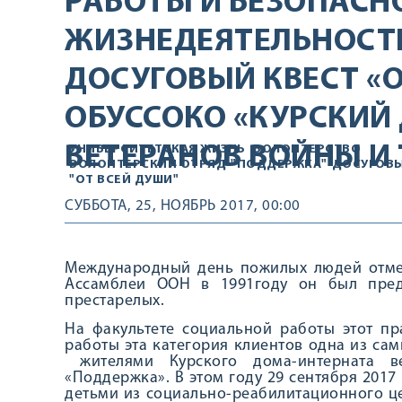
РАБОТЫ И БЕЗОПАСН
ЖИЗНЕДЕЯТЕЛЬНОСТ
ДОСУГОВЫЙ КВЕСТ «О
ОБУССОКО «КУРСКИЙ
ВЕТЕРАНОВ ВОЙНЫ И 
УНИВЕРСИТЕТСКАЯ ЖИЗНЬ
ВОЛОНТЕРСТВО
ВОЛОНТЕРСКИЙ ОТРЯД
"ПОДДЕРЖКА"
ДОСУГОВЫ
"ОТ ВСЕЙ ДУШИ"
СУББОТА, 25, НОЯБРЬ 2017, 00:00
Международный день пожилых людей отмеча
Ассамблеи ООН в 1991году он был пре
престарелых.
На факультете социальной работы этот пр
работы эта категория клиентов одна из сам
жителями Курского дома-интерната в
«Поддержка». В этом году 29 сентября 2017
детьми из социально-реабилитационного ц