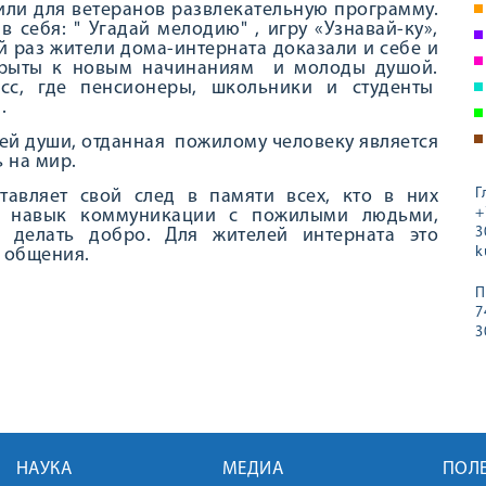
ли для ветеранов развлекательную программу.
 себя: " Угадай мелодию" , игру «Узнавай-ку»,
 раз жители дома-интерната доказали и себе и
ткрыты к новым начинаниям и молоды душой.
сс, где пенсионеры, школьники и студенты
.
воей души, отданная пожилому человеку является
 на мир.
Г
тавляет свой след в памяти всех, кто в них
+
ть навык коммуникации с пожилыми людьми,
3
 делать добро. Для жителей интерната это
k
 общения.
П
7
3
НАУКА
МЕДИА
ПОЛ