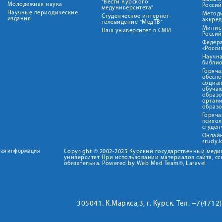
"Вести Курского
Молодежная наука
Росси
медуниверситета"
Научные периодические
Метод
Студенческое интернет-
издания
аккред
телевидение "МедТВ"
Минис
Наш университет в СМИ
Росси
Федер
«Росси
Научна
библио
Горяча
обеспе
социа
обуча
образ
орган
образ
Горяча
психо
студен
Онлай
study.
ная информация
Copyright © 2002-2025 Курский государственный мед
университет При использовании материалов сайта, сс
обязательна. Powered by Web Med Team©, Laravel
305041. К.Маркса,3, г. Курск. Тел. +7(471