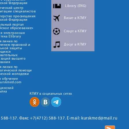
йской Федерации
Library (ENG)
ический центр
итации специалистов
терство просвещения
Визит в КГМУ
йской Федерации
альный портал
йское образование»
Спорт в КГМУ
я электронная
тека Elibrary
я линия по
Досуг в КГМУ
чению правовой и
льной защиты
ющихся
овательных
изаций высшего
ования
я линия по
логической помощи
ческой молодежи
н обучение
kurskmed.com
ицинский
ылка
КГМУ в социальных сетях
2) 588-137. Факс +7(4712) 588-137. E-mail: kurskmed@mail.ru