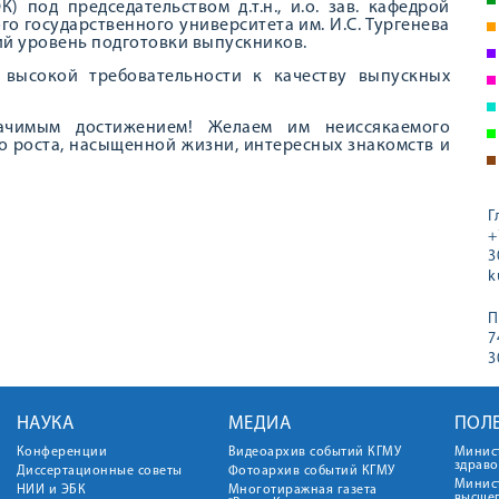
) под председательством д.т.н., и.о. зав. кафедрой
 государственного университета им. И.С. Тургенева
й уровень подготовки выпускников.
высокой требовательности к качеству выпускных
ачимым достижением! Желаем им неиссякаемого
о роста, насыщенной жизни, интересных знакомств и
Г
+
3
k
П
7
3
НАУКА
МЕДИА
ПОЛ
Конференции
Видеоархив событий КГМУ
Минис
здрав
Диссертационные советы
Фотоархив событий КГМУ
Минист
НИИ и ЭБК
Многотиражная газета
высше