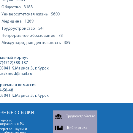
Наука
3303
Общество
3188
Университетская жизнь
5600
Медицина
1269
Трудоустройство
541
Непрерывное образование
78
Международная деятельность
389
лавный корпус
7(4712)588-137
05041 К.Маркса,3, г.Курск
urskmed@mail.ru
риемная комиссия
4-50-48
05041 К.Маркса,3, г.Курск
ЕЗНЫЕ ССЫЛКИ
Трудоустройство
терство
оохранения РФ
Библиотека
ерство науки и
го образования