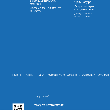
фармацевтический
Ординатура
колледж
Аккредитация
Система менеджмента
специалистов
качества
Довузовская
подготовка
Главная
Карты
Поиск
Условия использования информации
Экстрен
Курский
государственный