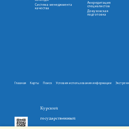
колледж
Аккредитация
Система менеджмента
специалистов
качества
Довузовская
подготовка
Главная
Карты
Поиск
Условия использования информации
Экстрен
Курский
государственный
медицинский