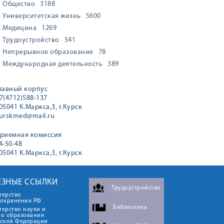
Общество
3188
Университетская жизнь
5600
Медицина
1269
Трудоустройство
541
Непрерывное образование
78
Международная деятельность
389
лавный корпус
7(4712)588-137
05041 К.Маркса,3, г.Курск
urskmed@mail.ru
риемная комиссия
4-50-48
05041 К.Маркса,3, г.Курск
ЕЗНЫЕ ССЫЛКИ
Трудоустройство
терство
оохранения РФ
Библиотека
ерство науки и
го образования
йской Федерации