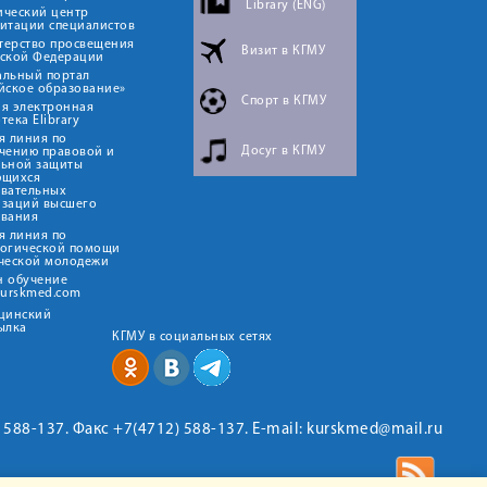
Library (ENG)
ический центр
итации специалистов
терство просвещения
Визит в КГМУ
йской Федерации
альный портал
йское образование»
Спорт в КГМУ
я электронная
тека Elibrary
я линия по
Досуг в КГМУ
чению правовой и
льной защиты
ющихся
овательных
изаций высшего
ования
я линия по
логической помощи
ческой молодежи
н обучение
kurskmed.com
ицинский
ылка
КГМУ в социальных сетях
2) 588-137. Факс +7(4712) 588-137. E-mail: kurskmed@mail.ru