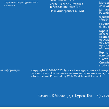
медуниверситета"
Научные периодические
Метод
Студенческое интернет-
издания
аккред
телевидение "МедТВ"
Минис
Наш университет в СМИ
Росси
Федер
«Росси
Научна
библио
Горяча
обеспе
социа
обуча
образ
орган
образ
Горяча
психо
студен
Онлай
study.
ная информация
Copyright © 2002-2025 Курский государственный мед
университет При использовании материалов сайта, сс
обязательна. Powered by Web Med Team©, Laravel
305041. К.Маркса,3, г. Курск. Тел. +7(471