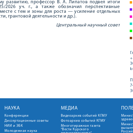
у развитию, профессор В. А. Липатов подвел итоги
5/2026 уч. г., а также обозначил перспективные
месте с тем и зоны для роста — усиление отдельных
и, грантовой деятельности и др.).
Центральный научный совет
Г
+
3
k
П
7
3
НАУКА
МЕДИА
ПОЛ
Конференции
Видеоархив событий КГМУ
Минис
здрав
Диссертационные советы
Фотоархив событий КГМУ
Минист
НИИ и ЭБК
Многотиражная газета
высше
"Вести Курского
Молодежная наука
Росси