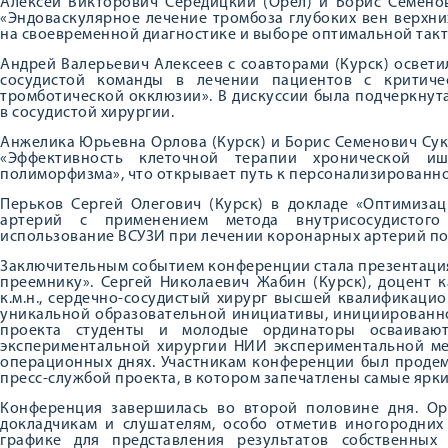
Алексей Викторович Середицкий (Орел) и Борис Семенов
«Эндоваскулярное лечение тромбоза глубоких вен верхн
на своевременной диагностике и выборе оптимальной такт
Андрей Валерьевич Алексеев с соавторами (Курск) освет
сосудистой команды в лечении пациентов с критич
тромботической окклюзии». В дискуссии была подчеркну
в сосудистой хирургии.
Анжелика Юрьевна Орлова (Курск) и Борис Семенович Сук
«Эффективность клеточной терапии хронической иш
полиморфизма», что открывает путь к персонализированн
Перьков Сергей Олегович (Курск) в докладе «Оптимиза
артерий с применением метода внутрисосудистого 
использование ВСУЗИ при лечении коронарных артерий по
Заключительным событием конференции стала презентация
преемнику». Сергей Николаевич Жабин (Курск), доцент 
к.м.н., сердечно-сосудистый хирург высшей квалификаци
уникальной образовательной инициативы, инициированно
проекта студенты и молодые ординаторы осваивают
экспериментальной хирургии НИИ экспериментальной ме
операционных днях. Участникам конференции был проде
пресс-службой проекта, в котором запечатлены самые ярк
Конференция завершилась во второй половине дня. Ор
докладчикам и слушателям, особо отметив иногородних
графике для представления результатов собственных