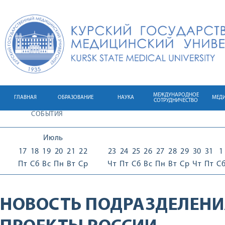
МЕЖДУНАРОДНОЕ
ГЛАВНАЯ
ОБРАЗОВАНИЕ
НАУКА
МЕД
СОТРУДНИЧЕСТВО
СОБЫТИЯ
Июль
17
18
19
20
21
22
23
24
25
26
27
28
29
30
31
1
Пт
Сб
Вс
Пн
Вт
Ср
Чт
Пт
Сб
Вс
Пн
Вт
Ср
Чт
Пт
С
НОВОСТЬ ПОДРАЗДЕЛЕНИ