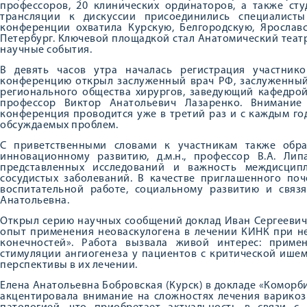
профессоров, 20 клинических ординаторов, а также сту
трансляции к дискуссии присоединились специалисты
конференции охватила Курскую, Белгородскую, Ярославс
Петербург. Ключевой площадкой стал Анатомический теат
научные события.
В девять часов утра началась регистрация участник
конференцию открыл заслуженный врач РФ, заслуженный 
регионального общества хирургов, заведующий кафедрой 
профессор Виктор Анатольевич Лазаренко. Внимание
конференция проводится уже в третий раз и с каждым го
обсуждаемых проблем.
С приветственными словами к участникам также обр
инновационному развитию, д.м.н., профессор В.А. Ли
представленных исследований и важность междисцип
сосудистых заболеваний. В качестве приглашенного поч
воспитательной работе, социальному развитию и связ
Анатольевна.
Открыл серию научных сообщений доклад Иван Сергеевич
опыт применения неоваскулогена в лечении КИНК при н
конечностей». Работа вызвала живой интерес: приме
стимуляции ангиогенеза у пациентов с критической ише
перспективы в их лечении.
Елена Анатольевна Бобровская (Курск) в докладе «Коморб
акцентировала внимание на сложностях лечения варикоз