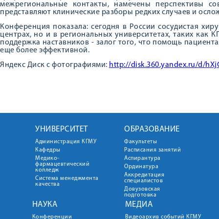
межрегиональные контакты, намечены перспективы со
представляют клинические разборы редких случаев и осло
Конференция показала: сегодня в России сосудистая хир
центрах, но и в региональных университетах, таких как 
поддержка наставников - залог того, что помощь пациента
еще более эффективной.
Яндекс Диск с фотографиями:
http://disk.360.yandex.ru/d/
УНИВЕРСИТЕТ
ОБРАЗОВАНИЕ
Администрация КГМУ
Факультеты
Кафедры
Расписания занятий
Медико-
Аспирантура
фармацевтический
Ординатура
колледж
Аккредитация
Система менеджмента
специалистов
качества
Довузовская
подготовка
НАУКА
МЕДИА
Конференции
Видеоархив событий КГМУ