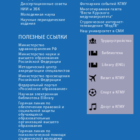
Диссертационные советы
Фотоархив событий КГМУ
НИИ и ЭБК
Многотиражная газета
"Вести Курского
Молодежная наука
медуниверситета"
Научные периодические
Студенческое интернет-
издания
телевидение "МедТВ"
Наш университет в СМИ
ПОЛЕЗНЫЕ ССЫЛКИ
Трудоустройство
Министерство
здравоохранения РФ
Библиотека
Министерство науки и
высшего образования
Российской Федерации
Library (ENG)
Методический центр
аккредитации специалистов
Министерство просвещения
Визит в КГМУ
Российской Федерации
Федеральный портал
«Российское образование»
Спорт в КГМУ
Научная электронная
библиотека Elibrary
Горячая линия по
Досуг в КГМУ
обеспечению правовой и
социальной защиты
обучающихся
образовательных
организаций высшего
образования
Горячая линия по
психологической помощи
студенческой молодежи