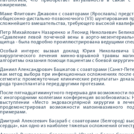
патологией, что приобретает актуальность в связи с
ожирением.
Маме Флитович Джавоян с соавторами (Ярославль) предс
общесонно-дистально-позвоночного (V3) шунтирования пр
сложнейшего вмешательства, требующего высокой квалифи
Петр Михайлович Назаренко и Леонид Николаевич Белико
«Сдавление левой почечной вены в аорто-мезентериальн
щипца - была подробно проиллюстрирована ведущими спе
Особый интерес вызвал доклад Юрия Николаевича Ш
хирургического лечения минно-взрывной травмы маги
алгоритмы оказания помощи пациентам с боевой хирургич
Даниил Александрович Башкатов с соавторами (Санкт-Пет
как метод выбора при инфекционных осложнениях после 
сегмента: промежуточные клинические результаты» дока
рода трансплантата перед другими протезами.
После пятнадцатиминутного перерыва для возможности по
с иногородними коллегами конференция возобновилась: 
выступлении «Место эндоваскулярной хирургии в леч
продемонстрировал возможности малоинвазивного под
примерами.
Дмитрий Алексеевич Басараб с соавторами (Белгород) вы
сердца», как одно из наиболее тяжелых осложнений огнес