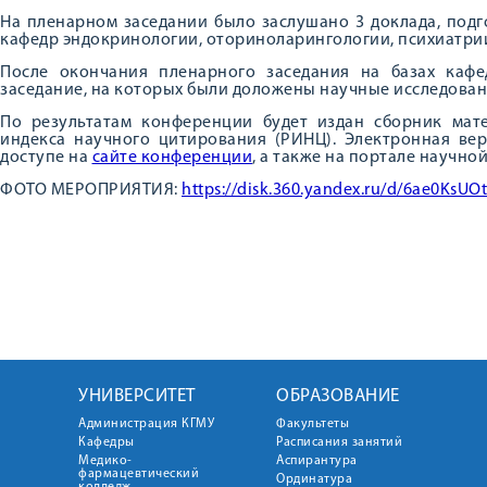
На пленарном заседании было заслушано 3 доклада, под
кафедр эндокринологии, оториноларингологии, психиатрии
После окончания пленарного заседания на базах каф
заседание, на которых были доложены научные исследования
По результатам конференции будет издан сборник мате
индекса научного цитирования (РИНЦ). Электронная ве
доступе на
сайте конференции
, а также на портале научно
ФОТО МЕРОПРИЯТИЯ:
https://disk.360.yandex.ru/d/6ae0KsU
УНИВЕРСИТЕТ
ОБРАЗОВАНИЕ
Администрация КГМУ
Факультеты
Кафедры
Расписания занятий
Медико-
Аспирантура
фармацевтический
Ординатура