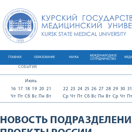
МЕЖДУНАРОДНОЕ
ГЛАВНАЯ
ОБРАЗОВАНИЕ
НАУКА
МЕД
СОТРУДНИЧЕСТВО
СОБЫТИЯ
Июль
16
17
18
19
20
21
22
23
24
25
26
27
28
29
30
3
Чт
Пт
Сб
Вс
Пн
Вт
Ср
Чт
Пт
Сб
Вс
Пн
Вт
Ср
Чт
П
НОВОСТЬ ПОДРАЗДЕЛЕНИ