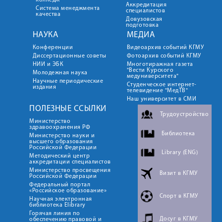
колледж
Аккредитация
Система менеджмента
специалистов
качества
Довузовская
подготовка
НАУКА
МЕДИА
Конференции
Видеоархив событий КГМУ
Диссертационные советы
Фотоархив событий КГМУ
НИИ и ЭБК
Многотиражная газета
"Вести Курского
Молодежная наука
медуниверситета"
Научные периодические
Студенческое интернет-
издания
телевидение "МедТВ"
Наш университет в СМИ
ПОЛЕЗНЫЕ ССЫЛКИ
Трудоустройство
Министерство
здравоохранения РФ
Библиотека
Министерство науки и
высшего образования
Российской Федерации
Library (ENG)
Методический центр
аккредитации специалистов
Министерство просвещения
Визит в КГМУ
Российской Федерации
Федеральный портал
«Российское образование»
Спорт в КГМУ
Научная электронная
библиотека Elibrary
Горячая линия по
Досуг в КГМУ
обеспечению правовой и