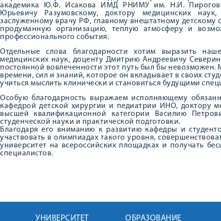
академика Ю.Ф. Исакова ИМД РНИМУ им. Н.И. Пирогов
Юрьевичу Разумовскому, доктору медицинских наук, 
заслуженному врачу РФ, главному внештатному детскому 
продуманную организацию, теплую атмосферу и возмо
профессионального события.
Отдельные слова благодарности хотим выразить наш
медицинских наук, доценту Дмитрию Андреевичу Северино
постоянной вовлеченности этот путь был бы невозможен.
времени, сил и знаний, которое он вкладывает в своих сту
учиться мыслить клинически и становиться будущими спец
Особую благодарность выражаем исполняющему обязанно
кафедрой детской хирургии и педиатрии ИНО, доктору ме
высшей квалификационной категории Василию Петров
студенческой науки и практической подготовки.
Благодаря его вниманию к развитию кафедры и студент
участвовать в олимпиадах такого уровня, совершенствов
университет на всероссийских площадках и получать бе
специалистов.
УНИВЕРСИТЕТ
ОБРАЗОВАНИЕ