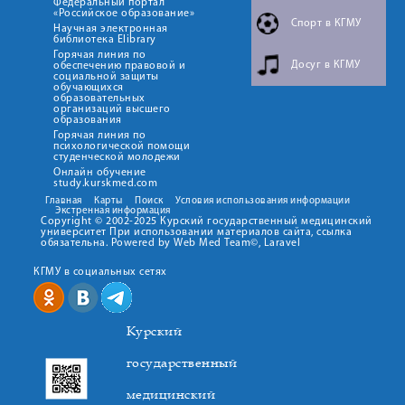
Федеральный портал
«Российское образование»
Спорт в КГМУ
Научная электронная
библиотека Elibrary
Горячая линия по
Досуг в КГМУ
обеспечению правовой и
социальной защиты
обучающихся
образовательных
организаций высшего
образования
Горячая линия по
психологической помощи
студенческой молодежи
Онлайн обучение
study.kurskmed.com
Главная
Карты
Поиск
Условия использования информации
Экстренная информация
Copyright © 2002-2025 Курский государственный медицинский
университет При использовании материалов сайта, ссылка
обязательна. Powered by Web Med Team©, Laravel
КГМУ в социальных сетях
Курский
государственный
медицинский