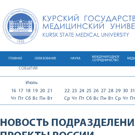
МЕЖДУНАРОДНОЕ
ГЛАВНАЯ
ОБРАЗОВАНИЕ
НАУКА
МЕД
СОТРУДНИЧЕСТВО
СОБЫТИЯ
Июль
16
17
18
19
20
21
22
23
24
25
26
27
28
29
30
3
Чт
Пт
Сб
Вс
Пн
Вт
Ср
Чт
Пт
Сб
Вс
Пн
Вт
Ср
Чт
П
НОВОСТЬ ПОДРАЗДЕЛЕНИ