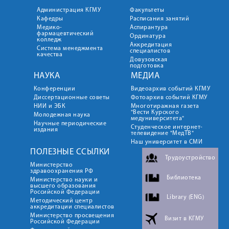
Администрация КГМУ
Факультеты
Кафедры
Расписания занятий
Медико-
Аспирантура
фармацевтический
Ординатура
колледж
Аккредитация
Система менеджмента
специалистов
качества
Довузовская
подготовка
НАУКА
МЕДИА
Конференции
Видеоархив событий КГМУ
Диссертационные советы
Фотоархив событий КГМУ
НИИ и ЭБК
Многотиражная газета
"Вести Курского
Молодежная наука
медуниверситета"
Научные периодические
Студенческое интернет-
издания
телевидение "МедТВ"
Наш университет в СМИ
ПОЛЕЗНЫЕ ССЫЛКИ
Трудоустройство
Министерство
здравоохранения РФ
Библиотека
Министерство науки и
высшего образования
Российской Федерации
Library (ENG)
Методический центр
аккредитации специалистов
Министерство просвещения
Визит в КГМУ
Российской Федерации