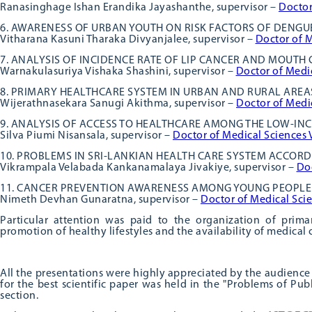
Ranasinghage Ishan Erandika Jayashanthe, supervisor –
Doctor
6. AWARENESS OF URBAN YOUTH ON RISK FACTORS OF DENGUE
Vitharana Kasuni Tharaka Divyanjalee, supervisor –
Doctor of 
7. ANALYSIS OF INCIDENCE RATE OF LIP CANCER AND MOUTH 
Warnakulasuriya Vishaka Shashini, supervisor –
Doctor of Medi
8. PRIMARY HEALTHCARE SYSTEM IN URBAN AND RURAL AREA
Wijerathnasekara Sanugi Akithma, supervisor –
Doctor of Medic
9. ANALYSIS OF ACCESS TO HEALTHCARE AMONG THE LOW-IN
Silva Piumi Nisansala, supervisor –
Doctor of Medical Sciences
10. PROBLEMS IN SRI-LANKIAN HEALTH CARE SYSTEM ACCORD
Vikrampala Velabada Kankanamalaya Jivakiye, supervisor –
Doc
11. CANCER PREVENTION AWARENESS AMONG YOUNG PEOPLE 
Nimeth Devhan Gunaratna, supervisor –
Doctor of Medical Sci
Particular attention was paid to the organization of prima
promotion of healthy lifestyles and the availability of medical c
All the presentations were highly appreciated by the audience 
for the best scientific paper was held in the "Problems of Pub
section.