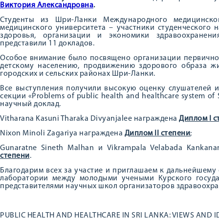
Виктория Александровна
.
Студенты из Шри-Ланки Международного медицинског
медицинского университета – участники студенческого 
здоровья, организации и экономики здравоохранени
представили 11 докладов.
Особое внимание было посвящено организации первично
детскому населению, продвижению здорового образа ж
городских и сельских районах Шри-Ланки.
Все выступления получили высокую оценку слушателей и
секции «Problems of public health and healthcare system o
научный доклад.
Vitharana Kasuni Tharaka Divyanjalee награждена
Диплом
I 
Nixon Minoli Zagariya награждена
Диплом
II степени
;
Gunaratne Sineth Malhan и Vikrampala Velabada Kankan
степени
.
Благодарим всех за участие и приглашаем к дальнейшему
лаборатории между молодыми учеными Курского госуда
представителями научных школ организаторов здравоохр
PUBLIC HEALTH AND HEALTHCARE IN SRI LANKA: VIEWS AND I