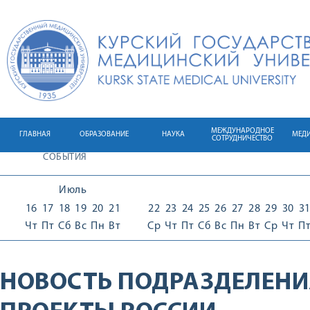
МЕЖДУНАРОДНОЕ
ГЛАВНАЯ
ОБРАЗОВАНИЕ
НАУКА
МЕД
СОТРУДНИЧЕСТВО
СОБЫТИЯ
Июль
16
17
18
19
20
21
22
23
24
25
26
27
28
29
30
3
Чт
Пт
Сб
Вс
Пн
Вт
Ср
Чт
Пт
Сб
Вс
Пн
Вт
Ср
Чт
П
НОВОСТЬ ПОДРАЗДЕЛЕНИ