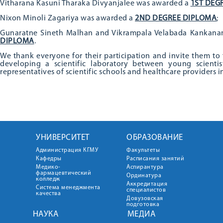
Vitharana Kasuni Tharaka Divyanjalee was awarded a
1ST DEG
Nixon Minoli Zagariya was awarded a
2ND DEGREE DIPLOMA
;
Gunaratne Sineth Malhan and Vikrampala Velabada Kankana
DIPLOMA
.
We thank everyone for their participation and invite them to
developing a scientific laboratory between young scienti
representatives of scientific schools and healthcare providers i
УНИВЕРСИТЕТ
ОБРАЗОВАНИЕ
Администрация КГМУ
Факультеты
Кафедры
Расписания занятий
Медико-
Аспирантура
фармацевтический
Ординатура
колледж
Аккредитация
Система менеджмента
специалистов
качества
Довузовская
подготовка
НАУКА
МЕДИА