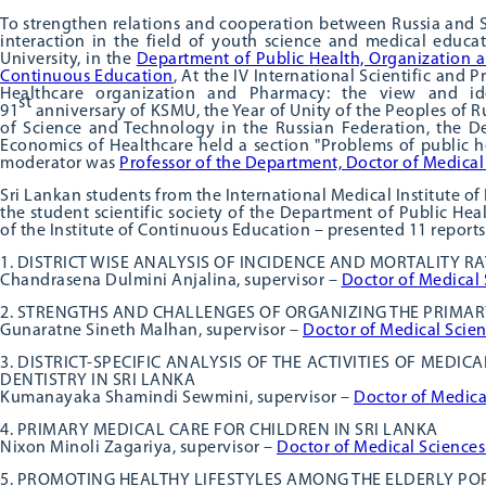
To strengthen relations and cooperation between Russia and S
interaction in the field of youth science and medical educa
University, in the
Department of Public Health, Organization a
Continuous Education
, At the IV International Scientific and 
Healthcare organization and Pharmacy: the view and ide
st
91
anniversary of KSMU, the Year of Unity of the Peoples of R
of Science and Technology in the Russian Federation, the D
Economics of Healthcare held a section "Problems of public h
moderator was
Professor of the Department, Doctor of Medica
Sri Lankan students from the International Medical Institute of 
the student scientific society of the Department of Public He
of the Institute of Continuous Education – presented 11 reports
1. DISTRICT WISE ANALYSIS OF INCIDENCE AND MORTALITY R
Chandrasena Dulmini Anjalina, supervisor –
Doctor of Medical 
2. STRENGTHS AND CHALLENGES OF ORGANIZING THE PRIMARY
Gunaratne Sineth Malhan, supervisor –
Doctor of Medical Scie
3. DISTRICT-SPECIFIC ANALYSIS OF THE ACTIVITIES OF MEDIC
DENTISTRY IN SRI LANKA
Kumanayaka Shamindi Sewmini, supervisor –
Doctor of Medical
4. PRIMARY MEDICAL CARE FOR CHILDREN IN SRI LANKA
Nixon Minoli Zagariya, supervisor –
Doctor of Medical Sciences 
5. PROMOTING HEALTHY LIFESTYLES AMONG THE ELDERLY POP