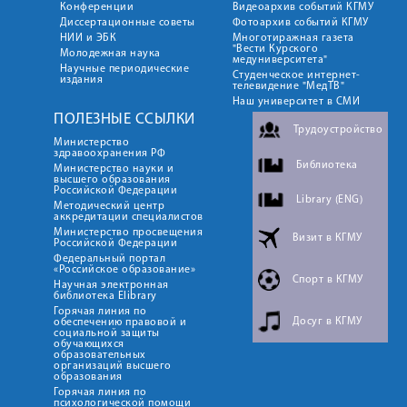
Конференции
Видеоархив событий КГМУ
Диссертационные советы
Фотоархив событий КГМУ
НИИ и ЭБК
Многотиражная газета
"Вести Курского
Молодежная наука
медуниверситета"
Научные периодические
Студенческое интернет-
издания
телевидение "МедТВ"
Наш университет в СМИ
ПОЛЕЗНЫЕ ССЫЛКИ
Трудоустройство
Министерство
здравоохранения РФ
Библиотека
Министерство науки и
высшего образования
Российской Федерации
Library (ENG)
Методический центр
аккредитации специалистов
Министерство просвещения
Визит в КГМУ
Российской Федерации
Федеральный портал
«Российское образование»
Спорт в КГМУ
Научная электронная
библиотека Elibrary
Горячая линия по
Досуг в КГМУ
обеспечению правовой и
социальной защиты
обучающихся
образовательных
организаций высшего
образования
Горячая линия по
психологической помощи