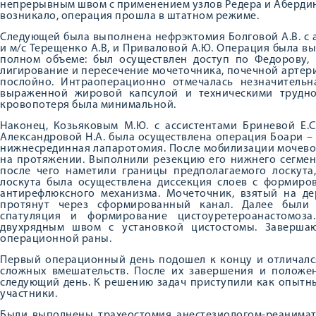
непрерывным швом с применением узлов Редера и Абердин
возникало, операция прошла в штатном режиме.
Следующей была выполнена нефрэктомия Болговой А.В. с 
и м/с Терещенко А.В, и Приваловой А.Ю. Операция была в
полном объеме: был осуществлен доступ по Федорову,
лигирование и пересечение мочеточника, почечной артерии
послойно. Интраоперационно отмечалась незначительна
выраженной жировой капсулой и техническими трудно
кровопотеря была минимальной.
Наконец, Козьяковым М.Ю. с ассистентами Бриневой Е.С
Александровой Н.А. была осуществлена операция Боари –
нижнесрединная лапаротомия. После мобилизации мочево
на протяжении. Выполнили резекцию его нижнего сегмен
после чего наметили границы предполагаемого лоскута
лоскута была осуществлена диссекция слоев с формиро
антирефлюксного механизма. Мочеточник, взятый на д
протянут через сформированный канал. Далее были 
спатуляция и формирование цистоуретероанастомоз
двухрядным швом с установкой цистостомы. Заверша
операционной раны.
Первый операционный день подошел к концу и отличался
сложных вмешательств. После их завершения и положе
следующий день. К решению задач приступили как опытны
участники.
Были выполнены трахеостомия анестезиологом-реанимат