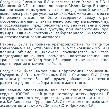
Следующей Емельянов Д.А. с ассистентами Хоменко Е.В.,
Матюхиной А.Г. выполнил операцию Bishop-Koop. В ходе 
лапаротомия и выделен участок подвздошной кишки. 
выполнена резекция участка кишки. Наложили анастомоз п
Наложение стомы не было завершено ввиду огран
особенностью явился значительно растянутый мочевой пу
и содержавший, предположительно, значительный объем
правильное выполнение доступа, при лапаротомии пр
пузыря. Однако состояние лабораторного животного
анестезиологов-реаниматологов.
Наконец, была выполнена уретеропластика по Yang-mont
Гончаровым С.М., Устиновой В.Ю. и м/с Яковлевой У.А. и 
полном объеме и включала последовательные этап
подвздошно-кишечного сегмента, восстановление к
трансплантата по Yang-Monti. Завершилось вмешательств
ходе операции отмечено не было.
Следующей была выполнена нефрэктомия Козьяковым 
Груздовым А.Ю. и м/с Сажиным Д.И. и Слизовой П.И. Оп
штатном режиме. Был обнаружен добавочный почечный
развития у данного лабораторного животного.
Финальным оперативным вмешательством стало аорто
сердце (OPCAB - off-pump coronary artery bypass).
государственного медицинского университета, а ныне 
им. В.А.Алмазова - Гурьянов А.Е. С ним совместно работали
ассистентов, а также м/с Зиязов Е.О. и Прокопов Т.А.