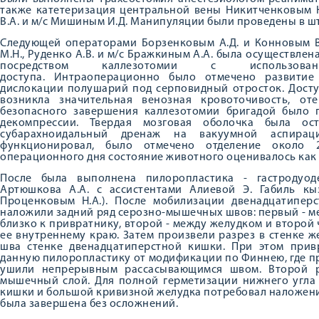
также катетеризация центральной вены Никитченковым Н.
В.А. и м/с Мишиным И.Д. Манипуляции были проведены в ш
Следующей операторами Борзенковым А.Д. и Конновым В.
М.Н., Руденко А.В. и м/с Бражкиным А.А. была осуществле
посредством каллезотомии с использова
доступа. Интраоперационно было отмечено развитие
дислокации полушарий под серповидный отросток. Дост
возникла значительная венозная кровоточивость, от
безопасного завершения каллезотомии бригадой было
декомпрессии. Твердая мозговая оболочка была ос
субарахноидальный дренаж на вакуумной аспира
функционировал, было отмечено отделение около
операционного дня состояние животного оценивалось как 
После была выполнена пилоропластика - гастродуод
Артюшкова А.А. с ассистентами Алиевой Э. Габиль кы
Проценковым Н.А.). После мобилизации двенадцатипе
наложили задний ряд серозно-мышечных швов: первый - м
близко к привратнику, второй - между желудком и второй
ее внутреннему краю. Затем произвели разрез в стенке 
шва стенке двенадцатиперстной кишки. При этом привр
данную пилоропластику от модификации по Финнею, где п
ушили непрерывным рассасывающимся швом. Второй р
мышечный слой. Для полной герметизации нижнего угла
кишки и большой кривизной желудка потребовал наложен
была завершена без осложнений.