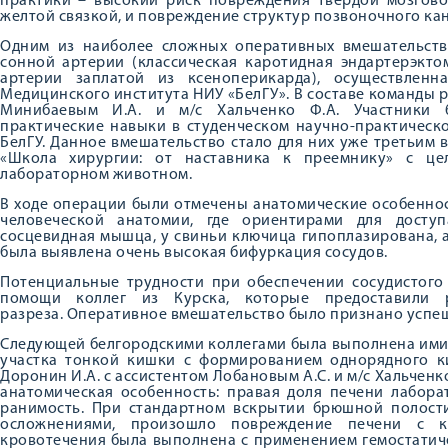
практики – высокий риск повреждения твердой мозгово
желтой связкой, и повреждение структур позвоночного ка
Одним из наиболее сложных оперативных вмешательств
сонной артерии (классическая каротидная эндартерэкто
артерии заплатой из ксеноперикарда), осуществленн
Медицинского института НИУ «БелГУ». В составе команды р
Минибаевым И.А. и м/с Хальченко Ф.А. Участники б
практические навыки в студенческом научно-практическ
БелГУ. Данное вмешательство стало для них уже третьим
«Школа хирургии: от наставника к преемнику» с це
лабораторном животном.
В ходе операции были отмечены анатомические особеннос
человеческой анатомии, где ориентирами для досту
сосцевидная мышца, у свиньи ключица гипоплазирована, а
была выявлена очень высокая бифуркация сосудов.
Потенциальные трудности при обеспечении сосудистого
помощи коллег из Курска, которые предоставили 
разреза. Оперативное вмешательство было признано успе
Следующей белгородскими коллегами была выполнена ими
участка тонкой кишки с формированием однорядного ки
Доронин И.А. с ассистентом Лобановым А.С. и м/с Хальченк
анатомическая особенность: правая доля печени лабор
ранимость. При стандартном вскрытии брюшной полост
осложнениями, произошло повреждение печени с к
кровотечения была выполнена с применением гемостатиче