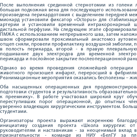
После выполнения срединной стернотомии из голени 
большая подкожная вена для последующего использования
произведена перикардотомия с выделением передней меж
миокард установили фиксатор «Octopus» для стабилизац
артерии и установили временный интракоронарный ш
дистальной перфузии. На следующем этапе сформировали
ПМЖА с использованием непрерывного шва, затем наложи
швом сформировали проксимальный анастомоз аутовен
отщеп сняли, провели профилактику воздушной эмболии, по
в полость перикарда, второй - в правую плевральну
подшивание двух электродов для временной электро
перикарда и послойное закрытие послеоперационной ран
Однако во время проведения сложнейшей операции 
животного произошел инфаркт, переросший в фибрилля
Реанимационные мероприятия оказались бесполезны – жив
Оба насыщенных операционных дня продемонстриров
подготовки студентов и результативность образовательно
к преемнику». В работе участвовал широкий круг обу
переступивших порог операционной, до опытных чле
уверенно владеющих хирургическим инструментом. Боль
студентами.
Организаторы проекта выражают искреннюю благодар
инициативу создания проекта «Школа хирургии: от
руководителям и наставникам - за неоценимый вклад в
признательности - команде из НИУ «БелГУ за пл