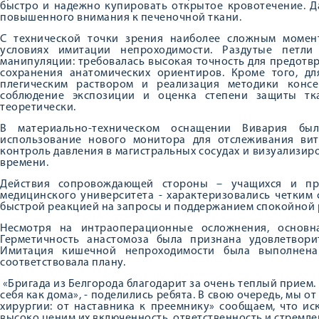
быстро и надежно купировать открытое кровотечение. 
повышенного внимания к печеночной ткани.
С технической точки зрения наиболее сложным момен
условиях имитации непроходимости. Раздутые петли
манипуляции: требовалась высокая точность для предот
сохранения анатомических ориентиров. Кроме того, д
плегическим раствором и реализация методики консе
соблюдение экспозиции и оценка степени защиты тк
теоретически.
В материально-техническом оснащении Вивария был
использование нового монитора для отслеживания ви
контроль давления в магистральных сосудах и визуализир
времени.
Действия сопровождающей стороны – учащихся и пре
медицинского университета - характеризовались четким
быстрой реакцией на запросы и поддержанием спокойной 
Несмотря на интраоперационные осложнения, основна
Герметичность анастомоза была признана удовлетворит
Имитация кишечной непроходимости была выполнена 
соответствовала плану.
«Бригада из Белгорода благодарит за очень теплый прием.
себя как дома», - поделились ребята. В свою очередь, мы 
хирургии: от наставника к преемнику» сообщаем, что ис
высоко ценим их включенность, ответственность и стремл