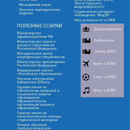
НИИ и ЭБК
Многотиражная газета
"Вести Курского
Молодежная наука
медуниверситета"
Научные периодические
Студенческое интернет-
издания
телевидение "МедТВ"
Наш университет в СМИ
ПОЛЕЗНЫЕ ССЫЛКИ
Трудоустройство
Министерство
здравоохранения РФ
Библиотека
Министерство науки и
высшего образования
Российской Федерации
Library (ENG)
Методический центр
аккредитации специалистов
Министерство просвещения
Визит в КГМУ
Российской Федерации
Федеральный портал
«Российское образование»
Спорт в КГМУ
Научная электронная
библиотека Elibrary
Горячая линия по
Досуг в КГМУ
обеспечению правовой и
социальной защиты
обучающихся
образовательных
организаций высшего
образования
Горячая линия по
психологической помощи
студенческой молодежи
Онлайн обучение
study.kurskmed.com