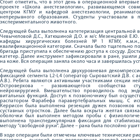
Стоит отметить, что в этот день в операционной впервы
проекте «Школа анестезиологии», развивающемся сов
центром КГМУ и кафедрой анестезиологии, реанимато
непрерывного образования. Студенты участвовали в п
экспериментального животного.
Следующей была выполнена катетеризация центральной ве
Чевычеловой Д.С., Хатюшиной Д.О. и м/с Мезенцевой Е.Ю.
кафедры хирургических болезней №1 КГМУ, к.м.н.,
квалификационной категории. Сначала было тщательно по
бригада приступила к обеспечению доступа к сосуду. Дости
катетер. Далее инструмент зафиксировали в ране, ушили
на коже. Вся операция заняла около часа и завершилась ус
Следующей была выполнена двухуровневая декомпресси
фиксацией сегмента L2-L4 (оператор Сыроватский Д.В. с а
А.В.). Ребята являются активными участниками секции ней
Островерхова – развивающегося сообщества ст
нейрохирургией. Вмешательство проводилось под эн
витальных функций. Доступ к позвоночнику был осущест
распатором Фарабефа паравертебральных мышц. С ис
Керрисон была выполнена резекция дужек позвонков н
суставных отростков. Далее была вскрыта желтая связк
оболочки был выполнен методом пробы с физиологиче
выполнена транспедикулярная фиксация для стабилиза
методу "свободной руки". Далее – рана была послойно ушит
В ходе операции были отмечены ключевые технические ри