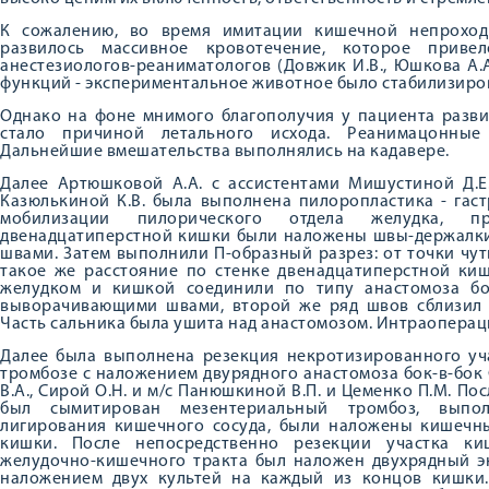
К сожалению, во время имитации кишечной непроход
развилось массивное кровотечение, которое приве
анестезиологов-реаниматологов (Довжик И.В., Юшкова А.
функций - экспериментальное животное было стабилизиро
Однако на фоне мнимого благополучия у пациента разви
стало причиной летального исхода. Реанимацонные
Дальнейшие вмешательства выполнялись на кадавере.
Далее Артюшковой А.А. с ассистентами Мишустиной Д.Е.
Казюлькиной К.В. была выполнена пилоропластика - гас
мобилизации пилорического отдела желудка, п
двенадцатиперстной кишки были наложены швы-держалки
швами. Затем выполнили П-образный разрез: от точки чу
такое же расстояние по стенке двенадцатиперстной ки
желудком и кишкой соединили по типу анастомоза бо
выворачивающими швами, второй же ряд швов сблизил 
Часть сальника была ушита над анастомозом. Интраопера
Далее была выполнена резекция некротизированного уч
тромбозе с наложением двурядного анастомоза бок-в-бок
В.А., Сирой О.Н. и м/с Панюшкиной В.П. и Цеменко П.М. П
был сымитирован мезентериальный тромбоз, выпо
лигирования кишечного сосуда, были наложены кишечн
кишки. После непосредственно резекции участка ки
желудочно-кишечного тракта был наложен двухрядный эн
наложением двух культей на каждый из концов кишки