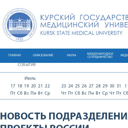
МЕЖДУНАРОДНОЕ
ГЛАВНАЯ
ОБРАЗОВАНИЕ
НАУКА
МЕД
СОТРУДНИЧЕСТВО
СОБЫТИЯ
Июль
17
18
19
20
21
22
23
24
25
26
27
28
29
30
31
1
Пт
Сб
Вс
Пн
Вт
Ср
Чт
Пт
Сб
Вс
Пн
Вт
Ср
Чт
Пт
С
НОВОСТЬ ПОДРАЗДЕЛЕНИ