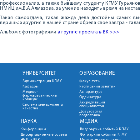
профессионализ, а также бывшему студенту КГМУ Гурьянову
НМИЦ им.В.А.Алмазова, за умение находить время на наста
Такая самоотдача, такая жажда дела достойны самых выс
веришь: хирургия в нашей стране обрела свое завтра - тал
Альбом с фотографиями
в группе проекта в ВК >>>
УНИВЕРСИТЕТ
ОБРАЗОВАНИЕ
Администрация КГМУ
Факультеты
Кафедры
Расписания занятий
Медико-
Аспирантура
фармацевтический
Ординатура
колледж
Аккредитация
Система менеджмента
специалистов
качества
Довузовская
подготовка
НАУКА
МЕДИА
Конференции
Видеоархив событий КГМУ
Диссертационные советы
Фотоархив событий КГМУ