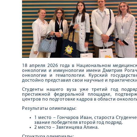
18 апреля 2026 года в Национальном медицинск
онкологии и иммунологии имени Дмитрия Рогач
онкологии и гематологии. Курский государст
достойно представил свои научные и практическ
Студенты нашего вуза уже третий год подря
престижной федеральной площадке, подтвер
центров по подготовке кадров в области онколог
Результаты олимпиады:
1 место – Гончаров Иван, староста Студенч
звание победителя второй год подряд.
2 место – Звягинцева Алина.
Структура олимпиады: