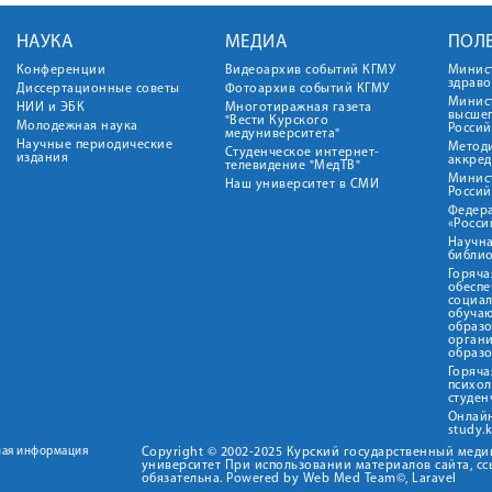
НАУКА
МЕДИА
ПОЛ
Конференции
Видеоархив событий КГМУ
Минис
здрав
Диссертационные советы
Фотоархив событий КГМУ
Минист
НИИ и ЭБК
Многотиражная газета
высше
"Вести Курского
Молодежная наука
Росси
медуниверситета"
Научные периодические
Метод
Студенческое интернет-
издания
аккред
телевидение "МедТВ"
Минис
Наш университет в СМИ
Росси
Федер
«Росси
Научна
библио
Горяча
обеспе
социа
обуча
образ
орган
образ
Горяча
психо
студен
Онлай
study.
ная информация
Copyright © 2002-2025 Курский государственный мед
университет При использовании материалов сайта, сс
обязательна. Powered by Web Med Team©, Laravel