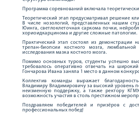
Программа соревнований включала теоретический
Теоретический этап предусматривал решение кли
В числе нозологий, представленных нашим сту
Юинга, светлоклеточная саркома почки, нейроб
хориоидкарцинома и другие сложные патологии.
Практический этап состоял из демонстрации 
трепан-биопсии костного мозга, люмбальной
исследования мазка костного мозга.
Помимо основных туров, студенты успешно выс
требовалось оперативно отвечать на широкий
Гончарова Ивана заняла 1 место в данном конкурс
Коллектив команды выражает благодарност
Владимиру Владимировичу за высокий уровень п
неизменную поддержку, а также ректору КГМУ
возможность участия в столь престижном меропр
Поздравляем победителей и призёров с дос
профессиональных побед!