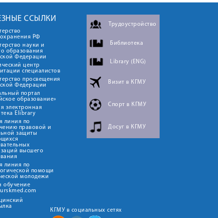
ЕЗНЫЕ ССЫЛКИ
Трудоустройство
терство
оохранения РФ
Библиотека
ерство науки и
го образования
йской Федерации
Library (ENG)
ический центр
итации специалистов
терство просвещения
Визит в КГМУ
йской Федерации
альный портал
йское образование»
Спорт в КГМУ
я электронная
тека Elibrary
я линия по
Досуг в КГМУ
чению правовой и
льной защиты
ющихся
овательных
изаций высшего
ования
я линия по
логической помощи
ческой молодежи
н обучение
kurskmed.com
ицинский
ылка
КГМУ в социальных сетях