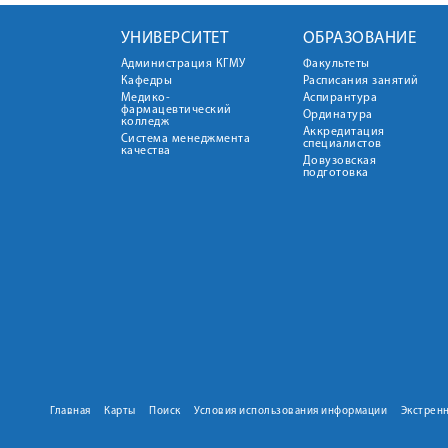
УНИВЕРСИТЕТ
ОБРАЗОВАНИЕ
Администрация КГМУ
Факультеты
Кафедры
Расписания занятий
Медико-
Аспирантура
фармацевтический
Ординатура
колледж
Аккредитация
Система менеджмента
специалистов
качества
Довузовская
подготовка
Главная
Карты
Поиск
Условия использования информации
Экстрен