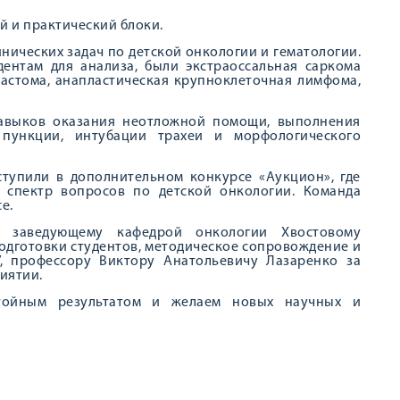
 и практический блоки.
нических задач по детской онкологии и гематологии.
дентам для анализа, были экстраоссальная саркома
ластома, анапластическая крупноклеточная лимфома,
навыков оказания неотложной помощи, выполнения
 пункции, интубации трахеи и морфологического
тупили в дополнительном конкурсе «Аукцион», где
 спектр вопросов по детской онкологии. Команда
е.
ь заведующему кафедрой онкологии Хвостовому
одготовки студентов, методическое сопровождение и
, профессору Виктору Анатольевичу Лазаренко за
иятии.
тойным результатом и желаем новых научных и