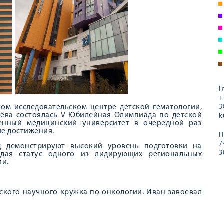
Г
+
ом исследовательском центре детской гематологии,
3
ёва состоялась V Юбилейная Олимпиада по детской
k
венный медицинский университет в очередной раз
ие достижения.
П
7
д демонстрируют высокий уровень подготовки на
3
ждая статус одного из лидирующих региональных
ии.
еского научного кружка по онкологии. Иван завоевал