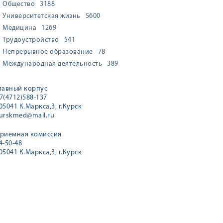
Общество
3188
Университетская жизнь
5600
Медицина
1269
Трудоустройство
541
Непрерывное образование
78
Международная деятельность
389
лавный корпус
7(4712)588-137
05041 К.Маркса,3, г.Курск
urskmed@mail.ru
риемная комиссия
4-50-48
05041 К.Маркса,3, г.Курск