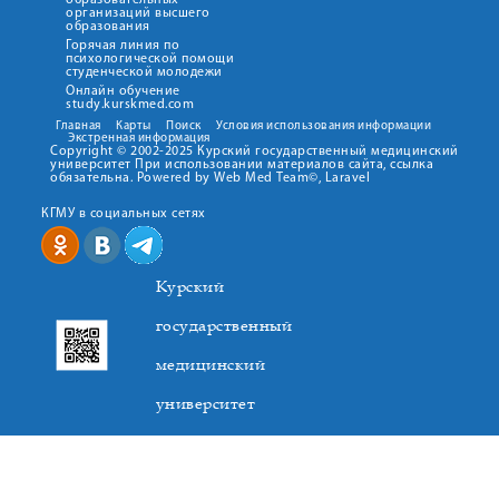
образовательных
организаций высшего
образования
Горячая линия по
психологической помощи
студенческой молодежи
Онлайн обучение
study.kurskmed.com
Главная
Карты
Поиск
Условия использования информации
Экстренная информация
Copyright © 2002-2025 Курский государственный медицинский
университет При использовании материалов сайта, ссылка
обязательна. Powered by Web Med Team©, Laravel
КГМУ в социальных сетях
Курский
государственный
медицинский
университет
305041. К.Маркса,3, г. Курск. Тел. +7(4712) 588-137. Факс
+7(4712) 588-137. E-mail: kurskmed@mail.ru