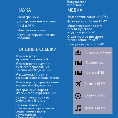
Довузовская
подготовка
НАУКА
МЕДИА
Конференции
Видеоархив событий КГМУ
Диссертационные советы
Фотоархив событий КГМУ
НИИ и ЭБК
Многотиражная газета
"Вести Курского
Молодежная наука
медуниверситета"
Научные периодические
Студенческое интернет-
издания
телевидение "МедТВ"
Наш университет в СМИ
ПОЛЕЗНЫЕ ССЫЛКИ
Трудоустройство
Министерство
здравоохранения РФ
Библиотека
Министерство науки и
высшего образования
Российской Федерации
Library (ENG)
Методический центр
аккредитации специалистов
Министерство просвещения
Визит в КГМУ
Российской Федерации
Федеральный портал
«Российское образование»
Спорт в КГМУ
Научная электронная
библиотека Elibrary
Горячая линия по
Досуг в КГМУ
обеспечению правовой и
социальной защиты
обучающихся