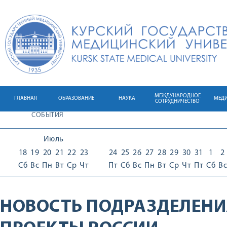
МЕЖДУНАРОДНОЕ
ГЛАВНАЯ
ОБРАЗОВАНИЕ
НАУКА
МЕД
СОТРУДНИЧЕСТВО
СОБЫТИЯ
Июль
18
19
20
21
22
23
24
25
26
27
28
29
30
31
1
2
Сб
Вс
Пн
Вт
Ср
Чт
Пт
Сб
Вс
Пн
Вт
Ср
Чт
Пт
Сб
Вс
НОВОСТЬ ПОДРАЗДЕЛЕНИ