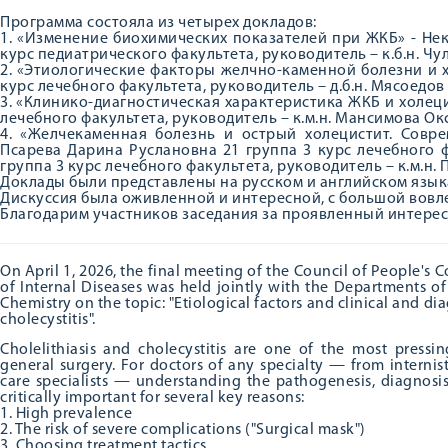
Программа состояла из четырех докладов:
1. «Изменение биохимических показателей при ЖКБ» - Не
курс педиатрического факультета, руководитель – к.б.н. Ч
2. «Этиологические факторы желчно-каменной болезни и 
курс лечебного факультета, руководитель – д.б.н. Мясоед
3. «Клинико-диагностическая характеристика ЖКБ и холеци
лечебного факультета, руководитель – к.м.н. Мансимова О
4. «Желчекаменная болезнь и острый холецистит. Совр
Псарева Дарина Руслановна 21 группа 3 курс лечебного 
группа 3 курс лечебного факультета, руководитель – к.м.н
Доклады были представлены на русском и английском язык
Дискуссия была оживленной и интересной, с большой вовл
Благодарим участников заседания за проявленный интерес
On April 1, 2026, the final meeting of the Council of People's
of Internal Diseases was held jointly with the Departments o
Chemistry on the topic: "Etiological factors and clinical and di
cholecystitis".
Cholelithiasis and cholecystitis are one of the most press
general surgery. For doctors of any specialty — from internis
care specialists — understanding the pathogenesis, diagnosi
critically important for several key reasons:
1. High prevalence
2. The risk of severe complications ("Surgical mask")
3. Choosing treatment tactics