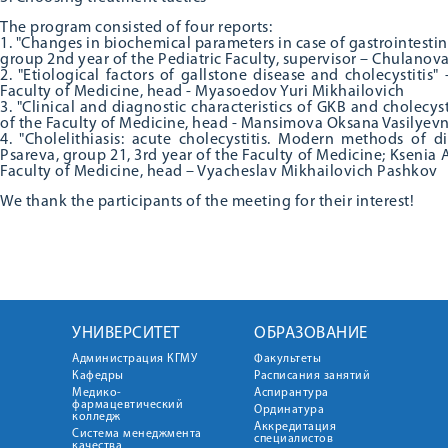
The program consisted of four reports:
1. "Changes in biochemical parameters in case of gastrointestin
group 2nd year of the Pediatric Faculty, supervisor – Chulano
2. "Etiological factors of gallstone disease and cholecystitis
Faculty of Medicine, head - Myasoedov Yuri Mikhailovich
3. "Clinical and diagnostic characteristics of GKB and cholecys
of the Faculty of Medicine, head - Mansimova Oksana Vasilyev
4. "Cholelithiasis: acute cholecystitis. Modern methods of 
Psareva, group 21, 3rd year of the Faculty of Medicine; Ksenia 
Faculty of Medicine, head – Vyacheslav Mikhailovich Pashkov
We thank the participants of the meeting for their interest!
УНИВЕРСИТЕТ
ОБРАЗОВАНИЕ
Администрация КГМУ
Факультеты
Кафедры
Расписания занятий
Медико-
Аспирантура
фармацевтический
Ординатура
колледж
Аккредитация
Система менеджмента
специалистов
качества