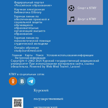
Федеральный портал
«Российское образование»
Спорт в КГМУ
Научная электронная
библиотека Elibrary
Горячая линия по
Досуг в КГМУ
обеспечению правовой и
социальной защиты
обучающихся
образовательных
организаций высшего
образования
Горячая линия по
психологической помощи
студенческой молодежи
Онлайн обучение
study.kurskmed.com
Главная
Карты
Поиск
Условия использования информации
Экстренная информация
Copyright © 2002-2025 Курский государственный медицинский
университет При использовании материалов сайта, ссылка
обязательна. Powered by Web Med Team©, Laravel
КГМУ в социальных сетях
Курский
государственный
медицинский