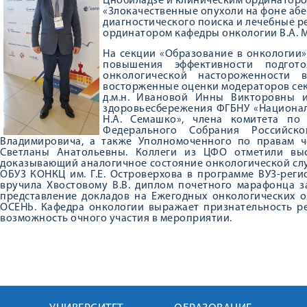
Цнобиладзе и клиническим ординаторо
«Злокачественные опухоли на фоне абе
диагностического поиска и лечебные р
ординатором кафедры онкологии В.А. 
На секции «Образование в онкологии»
повышения эффективности подгот
онкологической настороженности 
восторженные оценки модераторов сек
д.м.н. Ивановой Инны Викторовны 
здоровьесбережения ФГБНУ «Национа
Н.А. Семашко», члена комитета по
Федерального Собрания Российско
Владимировича, а также Уполномоченного по правам 
Светланы Анатольевны. Коллеги из ЦФО отметили выс
доказывающий аналогичное состояние онкологической сл
ОБУЗ КОНКЦ им. Г.Е. Островерхова в программе ВУЗ-рег
вручила Хвостовому В.В. диплом почетного марафонца 
представление докладов на Ежегодных онкологически
ОСЕНЬ. Кафедра онкологии выражает признательность ре
возможность очного участия в мероприятии.