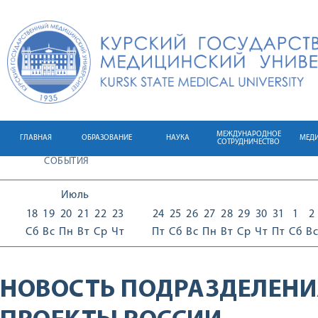
МЕЖДУНАРОДНОЕ
ГЛАВНАЯ
ОБРАЗОВАНИЕ
НАУКА
МЕД
СОТРУДНИЧЕСТВО
СОБЫТИЯ
Июль
18
19
20
21
22
23
24
25
26
27
28
29
30
31
1
2
Сб
Вс
Пн
Вт
Ср
Чт
Пт
Сб
Вс
Пн
Вт
Ср
Чт
Пт
Сб
Вс
НОВОСТЬ ПОДРАЗДЕЛЕНИ