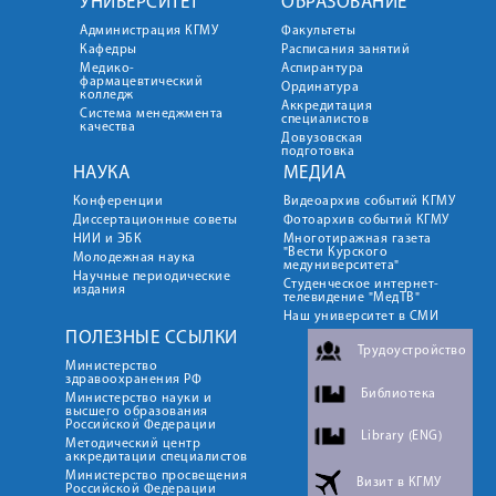
УНИВЕРСИТЕТ
ОБРАЗОВАНИЕ
Администрация КГМУ
Факультеты
Кафедры
Расписания занятий
Медико-
Аспирантура
фармацевтический
Ординатура
колледж
Аккредитация
Система менеджмента
специалистов
качества
Довузовская
подготовка
НАУКА
МЕДИА
Конференции
Видеоархив событий КГМУ
Диссертационные советы
Фотоархив событий КГМУ
НИИ и ЭБК
Многотиражная газета
"Вести Курского
Молодежная наука
медуниверситета"
Научные периодические
Студенческое интернет-
издания
телевидение "МедТВ"
Наш университет в СМИ
ПОЛЕЗНЫЕ ССЫЛКИ
Трудоустройство
Министерство
здравоохранения РФ
Библиотека
Министерство науки и
высшего образования
Российской Федерации
Library (ENG)
Методический центр
аккредитации специалистов
Министерство просвещения
Визит в КГМУ
Российской Федерации