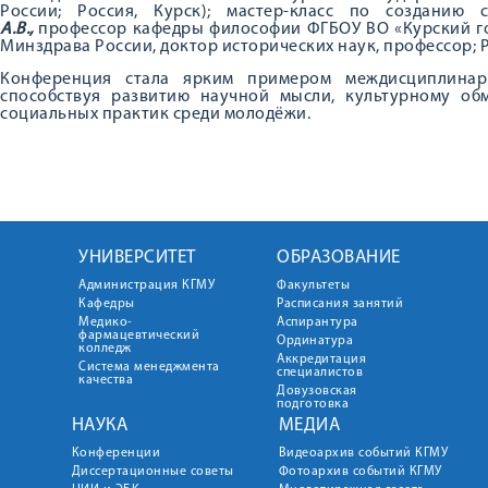
России; Россия, Курск); мастер-класс по созданию
А.В.,
профессор кафедры философии ФГБОУ ВО «Курский г
Минздрава России, доктор исторических наук, профессор; Р
Конференция стала ярким примером междисциплинарн
способствуя развитию научной мысли, культурному о
социальных практик среди молодёжи.
УНИВЕРСИТЕТ
ОБРАЗОВАНИЕ
Администрация КГМУ
Факультеты
Кафедры
Расписания занятий
Медико-
Аспирантура
фармацевтический
Ординатура
колледж
Аккредитация
Система менеджмента
специалистов
качества
Довузовская
подготовка
НАУКА
МЕДИА
Конференции
Видеоархив событий КГМУ
Диссертационные советы
Фотоархив событий КГМУ