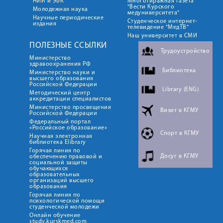
НИИ и ЭБК
Многотиражная газета
"Вести Курского
Молодежная наука
медуниверситета"
Научные периодические
Студенческое интернет-
издания
телевидение "МедТВ"
Наш университет в СМИ
ПОЛЕЗНЫЕ ССЫЛКИ
Трудоустройство
Министерство
здравоохранения РФ
Библиотека
Министерство науки и
высшего образования
Российской Федерации
Library (ENG)
Методический центр
аккредитации специалистов
Министерство просвещения
Визит в КГМУ
Российской Федерации
Федеральный портал
«Российское образование»
Спорт в КГМУ
Научная электронная
библиотека Elibrary
Горячая линия по
Досуг в КГМУ
обеспечению правовой и
социальной защиты
обучающихся
образовательных
организаций высшего
образования
Горячая линия по
психологической помощи
студенческой молодежи
Онлайн обучение
study.kurskmed.com