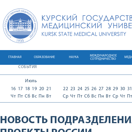
МЕЖДУНАРОДНОЕ
ГЛАВНАЯ
ОБРАЗОВАНИЕ
НАУКА
МЕД
СОТРУДНИЧЕСТВО
СОБЫТИЯ
Июль
16
17
18
19
20
21
22
23
24
25
26
27
28
29
30
3
Чт
Пт
Сб
Вс
Пн
Вт
Ср
Чт
Пт
Сб
Вс
Пн
Вт
Ср
Чт
П
НОВОСТЬ ПОДРАЗДЕЛЕНИ