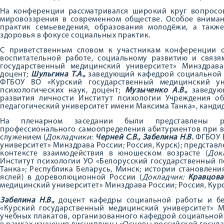
На конференции рассматривался широкий круг вопросо
мировоззрения в современном обществе. Особое внима
практик семьеведения, образования молодёжи, а также
здоровья в фокусе социальных практик.
С приветственным словом к участникам конференции 
воспитательной работе, социальному развитию и связ
государственный медицинский университет» Минздрава 
доцент;
Ш
ульгина Т.А.,
заведующий кафедрой социальной 
ФГБОУ ВО «Курский государственный медицинский ун
психологических наук, доцент;
Музыченко А.В.,
заведую
развития личности Институт психологии Учреждения об
педагогический университет имени Максима Танка», кандид
На пленарном заседании были представлены рез
профессионального самоопределения абитуриентов при в
служением (
Докладчики:
Черней С.В., Забелина Н.В.
ФГБОУ В
университет» Минздрава России; Россия, Курск); представ
контексте взаимодействия в юношеском возрасте (
Док
Институт психологии УО «Белорусский государственный 
Танка»; Республика Беларусь, Минск; истории становлен
яслей) в дореволюционной России (
Докладчик:
Кравцова 
медицинский университет» Минздрава России; Россия, Курск
Забелина Н.В.,
доцент кафедры социальной работы и бе
«Курский государственный медицинский университет» М
учебных плакатов, организованного кафедрой социальной