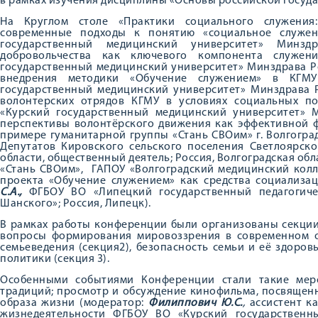
в рамках изучения дисциплины «Основы российской госуда
На Круглом столе «Практики социального служения
современные подходы к понятию «социальное служен
государственный медицинский университет» Минздр
добровольчества как ключевого компонента служен
государственный медицинский университет» Минздрава Ро
внедрения методики «Обучение служением» в КГМ
государственный медицинский университет» Минздрава Р
волонтерских отрядов КГМУ в условиях социальных по
«Курский государственный медицинский университет» М
перспективы волонтёрского движения как эффективной 
примере гуманитарной группы «Стань СВОим» г. Волгоград
Депутатов Кировского сельского поселения Светлоярск
области, общественный деятель; Россия, Волгоградская об
«Стань СВОим», ГАПОУ «Волгоградский медицинский колле
проекта «Обучение служением» как средства социализац
С.А.,
ФГБОУ ВО «Липецкий государственный педагогичес
Шанского»; Россия, Липецк).
В рамках работы конференции были организованы секци
вопросы формирования мировоззрения в современном об
семьеведения (секция2), безопасность семьи и её здоро
политики (секция 3).
Особенными событиями Конференции стали такие меро
традиций; просмотр и обсуждение кинофильма, посвящен
образа жизни (модератор:
Филиппович Ю.С.
,
ассистент к
жизнедеятельности ФГБОУ ВО «Курский государственн