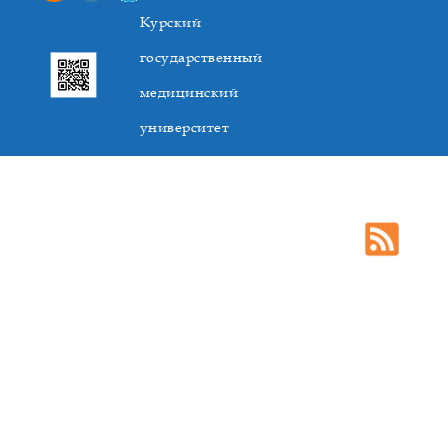
Курский
государственный
медицинский
университет
305041. К.Маркса,3, г. Курск. Тел. +7(4712) 588-137. Факс
+7(4712) 588-137. E-mail: kurskmed@mail.ru