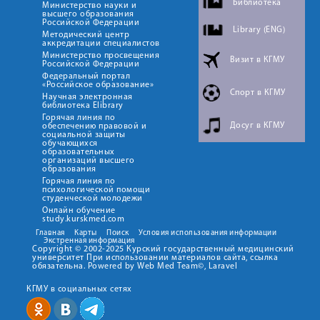
Библиотека
Министерство науки и
высшего образования
Российской Федерации
Library (ENG)
Методический центр
аккредитации специалистов
Министерство просвещения
Визит в КГМУ
Российской Федерации
Федеральный портал
«Российское образование»
Спорт в КГМУ
Научная электронная
библиотека Elibrary
Горячая линия по
Досуг в КГМУ
обеспечению правовой и
социальной защиты
обучающихся
образовательных
организаций высшего
образования
Горячая линия по
психологической помощи
студенческой молодежи
Онлайн обучение
study.kurskmed.com
Главная
Карты
Поиск
Условия использования информации
Экстренная информация
Copyright © 2002-2025 Курский государственный медицинский
университет При использовании материалов сайта, ссылка
обязательна. Powered by Web Med Team©, Laravel
КГМУ в социальных сетях