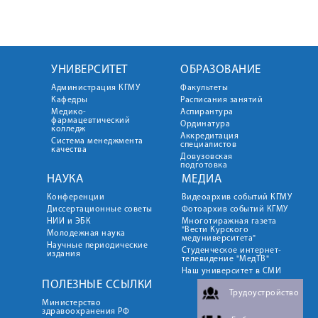
УНИВЕРСИТЕТ
ОБРАЗОВАНИЕ
Администрация КГМУ
Факультеты
Кафедры
Расписания занятий
Медико-
Аспирантура
фармацевтический
Ординатура
колледж
Аккредитация
Система менеджмента
специалистов
качества
Довузовская
подготовка
НАУКА
МЕДИА
Конференции
Видеоархив событий КГМУ
Диссертационные советы
Фотоархив событий КГМУ
НИИ и ЭБК
Многотиражная газета
"Вести Курского
Молодежная наука
медуниверситета"
Научные периодические
Студенческое интернет-
издания
телевидение "МедТВ"
Наш университет в СМИ
ПОЛЕЗНЫЕ ССЫЛКИ
Трудоустройство
Министерство
здравоохранения РФ