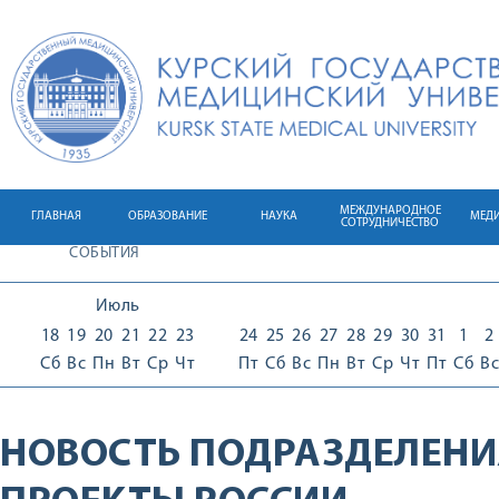
МЕЖДУНАРОДНОЕ
ГЛАВНАЯ
ОБРАЗОВАНИЕ
НАУКА
МЕД
СОТРУДНИЧЕСТВО
СОБЫТИЯ
Июль
18
19
20
21
22
23
24
25
26
27
28
29
30
31
1
2
Сб
Вс
Пн
Вт
Ср
Чт
Пт
Сб
Вс
Пн
Вт
Ср
Чт
Пт
Сб
Вс
НОВОСТЬ ПОДРАЗДЕЛЕНИ