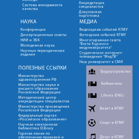
колледж
Аккредитация
Система менеджмента
специалистов
качества
Довузовская
подготовка
НАУКА
МЕДИА
Конференции
Видеоархив событий КГМУ
Диссертационные советы
Фотоархив событий КГМУ
НИИ и ЭБК
Многотиражная газета
"Вести Курского
Молодежная наука
медуниверситета"
Научные периодические
Студенческое интернет-
издания
телевидение "МедТВ"
Наш университет в СМИ
ПОЛЕЗНЫЕ ССЫЛКИ
Трудоустройство
Министерство
здравоохранения РФ
Библиотека
Министерство науки и
высшего образования
Российской Федерации
Library (ENG)
Методический центр
аккредитации специалистов
Министерство просвещения
Визит в КГМУ
Российской Федерации
Федеральный портал
«Российское образование»
Спорт в КГМУ
Научная электронная
библиотека Elibrary
Горячая линия по
Досуг в КГМУ
обеспечению правовой и