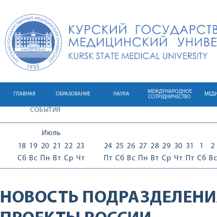
МЕЖДУНАРОДНОЕ
ГЛАВНАЯ
ОБРАЗОВАНИЕ
НАУКА
МЕД
СОТРУДНИЧЕСТВО
СОБЫТИЯ
Июль
18
19
20
21
22
23
24
25
26
27
28
29
30
31
1
2
Сб
Вс
Пн
Вт
Ср
Чт
Пт
Сб
Вс
Пн
Вт
Ср
Чт
Пт
Сб
Вс
НОВОСТЬ ПОДРАЗДЕЛЕНИ