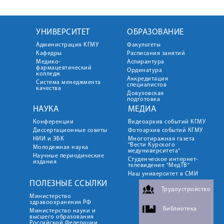
УНИВЕРСИТЕТ
ОБРАЗОВАНИЕ
Администрация КГМУ
Факультеты
Кафедры
Расписания занятий
Медико-
Аспирантура
фармацевтический
Ординатура
колледж
Аккредитация
Система менеджмента
специалистов
качества
Довузовская
подготовка
НАУКА
МЕДИА
Конференции
Видеоархив событий КГМУ
Диссертационные советы
Фотоархив событий КГМУ
НИИ и ЭБК
Многотиражная газета
"Вести Курского
Молодежная наука
медуниверситета"
Научные периодические
Студенческое интернет-
издания
телевидение "МедТВ"
Наш университет в СМИ
ПОЛЕЗНЫЕ ССЫЛКИ
Трудоустройство
Министерство
здравоохранения РФ
Библиотека
Министерство науки и
высшего образования
Российской Федерации