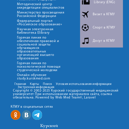
Library (ENG)
Методический центр
аккредитации специалистов
Министерство просвещения
Визит в КГМУ
Российской Федерации
Федеральный портал
«Российское образование»
Спорт в КГМУ
Научная электронная
библиотека Elibrary
Горячая линия по
Досуг в КГМУ
обеспечению правовой и
социальной защиты
обучающихся
образовательных
организаций высшего
образования
Горячая линия по
психологической помощи
студенческой молодежи
Онлайн обучение
study.kurskmed.com
Главная
Карты
Поиск
Условия использования информации
Экстренная информация
Copyright © 2002-2025 Курский государственный медицинский
университет При использовании материалов сайта, ссылка
обязательна. Powered by Web Med Team©, Laravel
КГМУ в социальных сетях
Курский