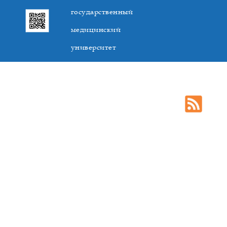
государственный
медицинский
университет
305041. К.Маркса,3, г. Курск. Тел. +7(4712) 588-137. Факс
+7(4712) 588-137. E-mail: kurskmed@mail.ru