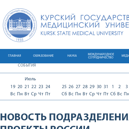
МЕЖДУНАРОДНОЕ
ГЛАВНАЯ
ОБРАЗОВАНИЕ
НАУКА
МЕД
СОТРУДНИЧЕСТВО
СОБЫТИЯ
Июль
19
20
21
22
23
24
25
26
27
28
29
30
31
1
2
3
Вс
Пн
Вт
Ср
Чт
Пт
Сб
Вс
Пн
Вт
Ср
Чт
Пт
Сб
Вс
П
НОВОСТЬ ПОДРАЗДЕЛЕНИ