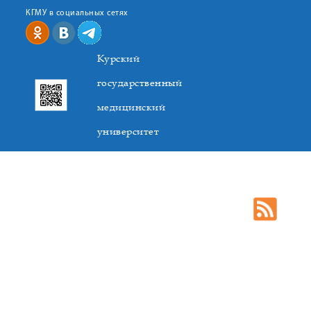
КГМУ в социальных сетях
Курский
государственный
медицинский
университет
305041. К.Маркса,3, г. Курск. Тел. +7(4712) 588-137. Факс
+7(4712) 588-137. E-mail: kurskmed@mail.ru