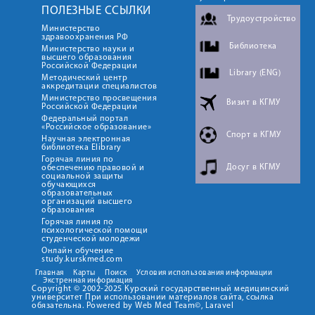
ПОЛЕЗНЫЕ ССЫЛКИ
Трудоустройство
Министерство
здравоохранения РФ
Библиотека
Министерство науки и
высшего образования
Российской Федерации
Library (ENG)
Методический центр
аккредитации специалистов
Министерство просвещения
Визит в КГМУ
Российской Федерации
Федеральный портал
«Российское образование»
Спорт в КГМУ
Научная электронная
библиотека Elibrary
Горячая линия по
Досуг в КГМУ
обеспечению правовой и
социальной защиты
обучающихся
образовательных
организаций высшего
образования
Горячая линия по
психологической помощи
студенческой молодежи
Онлайн обучение
study.kurskmed.com
Главная
Карты
Поиск
Условия использования информации
Экстренная информация
Copyright © 2002-2025 Курский государственный медицинский
университет При использовании материалов сайта, ссылка
обязательна. Powered by Web Med Team©, Laravel