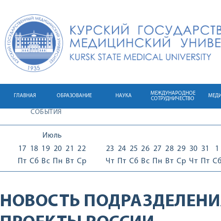
МЕЖДУНАРОДНОЕ
ГЛАВНАЯ
ОБРАЗОВАНИЕ
НАУКА
МЕД
СОТРУДНИЧЕСТВО
СОБЫТИЯ
Июль
17
18
19
20
21
22
23
24
25
26
27
28
29
30
31
1
Пт
Сб
Вс
Пн
Вт
Ср
Чт
Пт
Сб
Вс
Пн
Вт
Ср
Чт
Пт
С
НОВОСТЬ ПОДРАЗДЕЛЕНИ