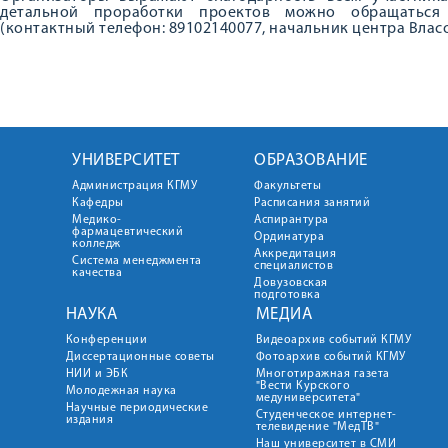
детальной проработки проектов можно обращатьс
(контактный телефон: 89102140077, начальник центра Влас
УНИВЕРСИТЕТ
ОБРАЗОВАНИЕ
Администрация КГМУ
Факультеты
Кафедры
Расписания занятий
Медико-
Аспирантура
фармацевтический
Ординатура
колледж
Аккредитация
Система менеджмента
специалистов
качества
Довузовская
подготовка
НАУКА
МЕДИА
Конференции
Видеоархив событий КГМУ
Диссертационные советы
Фотоархив событий КГМУ
НИИ и ЭБК
Многотиражная газета
"Вести Курского
Молодежная наука
медуниверситета"
Научные периодические
Студенческое интернет-
издания
телевидение "МедТВ"
Наш университет в СМИ