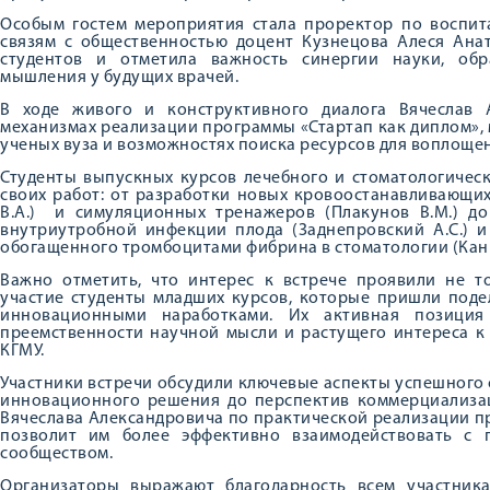
Особым гостем мероприятия стала проректор по воспит
связям с общественностью доцент Кузнецова Алеся Ана
студентов и отметила важность синергии науки, об
мышления у будущих врачей.
В ходе живого и конструктивного диалога Вячеслав 
механизмах реализации программы «Стартап как диплом»,
ученых вуза и возможностях поиска ресурсов для воплощен
Студенты выпускных курсов лечебного и стоматологичес
своих работ: от разработки новых кровоостанавливающих
В.А.) и симуляционных тренажеров (Плакунов В.М.) до
внутриутробной инфекции плода (Заднепровский А.С.) 
обогащенного тромбоцитами фибрина в стоматологии (Канин
Важно отметить, что интерес к встрече проявили не т
участие студенты младших курсов, которые пришли под
инновационными наработками. Их активная позиция
преемственности научной мысли и растущего интереса к
КГМУ.
Участники встречи обсудили ключевые аспекты успешного 
инновационного решения до перспектив коммерциализац
Вячеслава Александровича по практической реализации про
позволит им более эффективно взаимодействовать с
сообществом.
Организаторы выражают благодарность всем участник