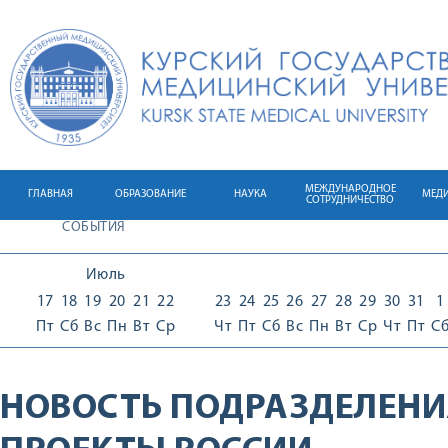
МЕЖДУНАРОДНОЕ
ГЛАВНАЯ
ОБРАЗОВАНИЕ
НАУКА
МЕД
СОТРУДНИЧЕСТВО
СОБЫТИЯ
Июль
17
18
19
20
21
22
23
24
25
26
27
28
29
30
31
1
Пт
Сб
Вс
Пн
Вт
Ср
Чт
Пт
Сб
Вс
Пн
Вт
Ср
Чт
Пт
С
НОВОСТЬ ПОДРАЗДЕЛЕНИ