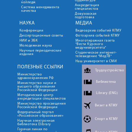
Ординатура
колледж
Аккредитация
Система менеджмента
специалистов
качества
Довузовская
подготовка
НАУКА
МЕДИА
Конференции
Видеоархив событий КГМУ
Диссертационные советы
Фотоархив событий КГМУ
НИИ и ЭБК
Многотиражная газета
"Вести Курского
Молодежная наука
медуниверситета"
Научные периодические
Студенческое интернет-
издания
телевидение "МедТВ"
Наш университет в СМИ
ПОЛЕЗНЫЕ ССЫЛКИ
Трудоустройство
Министерство
здравоохранения РФ
Библиотека
Министерство науки и
высшего образования
Российской Федерации
Library (ENG)
Методический центр
аккредитации специалистов
Министерство просвещения
Визит в КГМУ
Российской Федерации
Федеральный портал
«Российское образование»
Спорт в КГМУ
Научная электронная
библиотека Elibrary
Горячая линия по