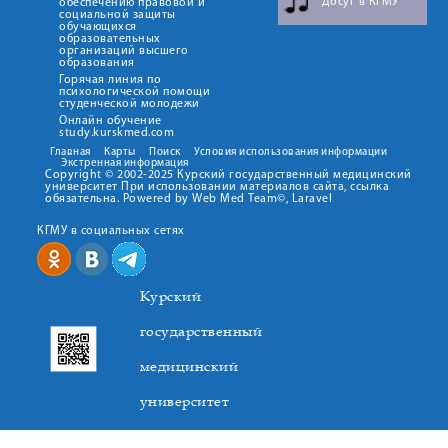
Досуг в КГМУ
обеспечению правовой и
социальной защиты
обучающихся
образовательных
организаций высшего
образования
Горячая линия по
психологической помощи
студенческой молодежи
Онлайн обучение
study.kurskmed.com
Главная
Карты
Поиск
Условия использования информации
Экстренная информация
Copyright © 2002-2025 Курский государственный медицинский
университет При использовании материалов сайта, ссылка
обязательна. Powered by Web Med Team©, Laravel
КГМУ в социальных сетях
Курский
государственный
медицинский
университет