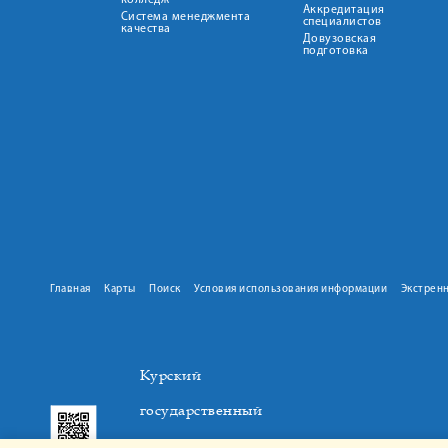
колледж
Аккредитация
Система менеджмента
специалистов
качества
Довузовская
подготовка
Главная
Карты
Поиск
Условия использования информации
Экстрен
Курский
государственный
медицинский