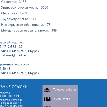
Общество
3188
Университетская жизнь
5600
Медицина
1269
Трудоустройство
541
Непрерывное образование
78
Международная деятельность
389
лавный корпус
7(4712)588-137
05041 К.Маркса,3, г.Курск
urskmed@mail.ru
риемная комиссия
4-50-48
05041 К.Маркса,3, г.Курск
ЕЗНЫЕ ССЫЛКИ
Трудоустройство
терство
оохранения РФ
Библиотека
ерство науки и
го образования
йской Федерации