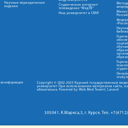
медуниверситета"
Научные периодические
Метод
Студенческое интернет-
издания
аккред
телевидение "МедТВ"
Минис
Наш университет в СМИ
Росси
Федер
«Росси
Научна
библио
Горяча
обеспе
социа
обуча
образ
орган
образ
Горяча
психо
студен
Онлай
study.
ная информация
Copyright © 2002-2025 Курский государственный мед
университет При использовании материалов сайта, сс
обязательна. Powered by Web Med Team©, Laravel
305041. К.Маркса,3, г. Курск. Тел. +7(471