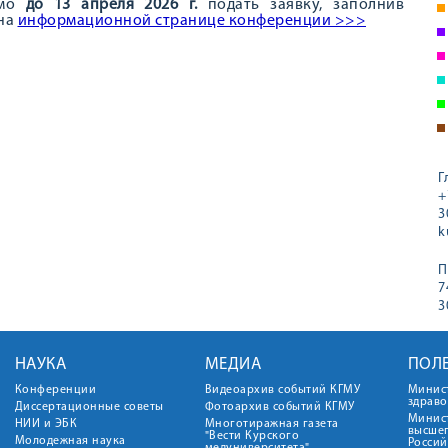
имо
до 13 апреля 2026 г.
подать заявку, заполнив
 на
информационной странице конференции >>>
Г
+
3
k
П
7
3
НАУКА
МЕДИА
ПОЛ
Конференции
Видеоархив событий КГМУ
Минис
здрав
Диссертационные советы
Фотоархив событий КГМУ
Минист
НИИ и ЭБК
Многотиражная газета
высше
"Вести Курского
Молодежная наука
Росси