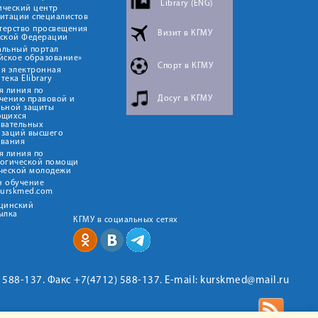
Library (ENG)
ический центр
итации специалистов
терство просвещения
Визит в КГМУ
йской Федерации
альный портал
йское образование»
Спорт в КГМУ
я электронная
тека Elibrary
я линия по
Досуг в КГМУ
чению правовой и
льной защиты
ющихся
овательных
изаций высшего
ования
я линия по
логической помощи
ческой молодежи
н обучение
kurskmed.com
ицинский
ылка
КГМУ в социальных сетях
2) 588-137. Факс +7(4712) 588-137. E-mail: kurskmed@mail.ru