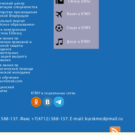
Library (ENG)
ический центр
итации специалистов
терство просвещения
Визит в КГМУ
йской Федерации
альный портал
йское образование»
Спорт в КГМУ
я электронная
тека Elibrary
я линия по
Досуг в КГМУ
чению правовой и
льной защиты
ющихся
овательных
изаций высшего
ования
я линия по
логической помощи
ческой молодежи
н обучение
kurskmed.com
ицинский
ылка
КГМУ в социальных сетях
2) 588-137. Факс +7(4712) 588-137. E-mail: kurskmed@mail.ru