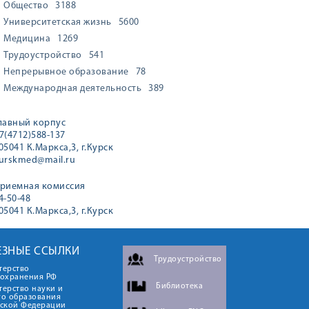
Общество
3188
Университетская жизнь
5600
Медицина
1269
Трудоустройство
541
Непрерывное образование
78
Международная деятельность
389
лавный корпус
7(4712)588-137
05041 К.Маркса,3, г.Курск
urskmed@mail.ru
риемная комиссия
4-50-48
05041 К.Маркса,3, г.Курск
ЕЗНЫЕ ССЫЛКИ
Трудоустройство
терство
оохранения РФ
Библиотека
ерство науки и
го образования
йской Федерации