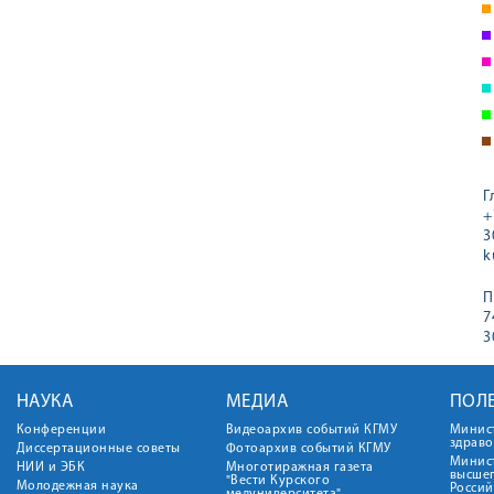
Г
+
3
k
П
7
3
НАУКА
МЕДИА
ПОЛ
Конференции
Видеоархив событий КГМУ
Минис
здрав
Диссертационные советы
Фотоархив событий КГМУ
Минист
НИИ и ЭБК
Многотиражная газета
высше
"Вести Курского
Молодежная наука
Росси