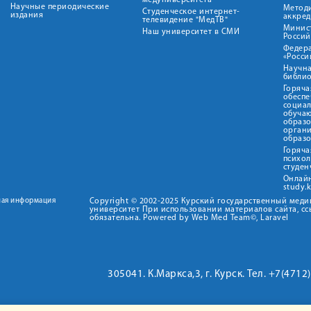
медуниверситета"
Научные периодические
Метод
Студенческое интернет-
издания
аккред
телевидение "МедТВ"
Минис
Наш университет в СМИ
Росси
Федер
«Росси
Научна
библио
Горяча
обеспе
социа
обуча
образ
орган
образ
Горяча
психо
студен
Онлай
study.
ная информация
Copyright © 2002-2025 Курский государственный мед
университет При использовании материалов сайта, сс
обязательна. Powered by Web Med Team©, Laravel
305041. К.Маркса,3, г. Курск. Тел. +7(471