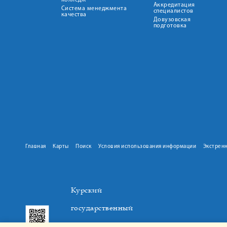
колледж
Аккредитация
Система менеджмента
специалистов
качества
Довузовская
подготовка
Главная
Карты
Поиск
Условия использования информации
Экстрен
Курский
государственный
медицинский