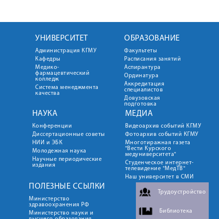
УНИВЕРСИТЕТ
ОБРАЗОВАНИЕ
Администрация КГМУ
Факультеты
Кафедры
Расписания занятий
Медико-
Аспирантура
фармацевтический
Ординатура
колледж
Аккредитация
Система менеджмента
специалистов
качества
Довузовская
подготовка
НАУКА
МЕДИА
Конференции
Видеоархив событий КГМУ
Диссертационные советы
Фотоархив событий КГМУ
НИИ и ЭБК
Многотиражная газета
"Вести Курского
Молодежная наука
медуниверситета"
Научные периодические
Студенческое интернет-
издания
телевидение "МедТВ"
Наш университет в СМИ
ПОЛЕЗНЫЕ ССЫЛКИ
Трудоустройство
Министерство
здравоохранения РФ
Библиотека
Министерство науки и