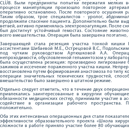
CLUB. Были предприняты попытки пережатия мелких в
процессе манипуляции произошло повторное артериал
оперативно остановлено. После повторного осушения р
Таким образом, трое специалистов - уролог, абдомина
продолжили спасение пациента. Дополнительно были выд
ветвей, активно применялась электрокоагуляция. После сн
был достигнут устойчивый гемостаз. Состояние животн
всего вмешательства. Операция была завершена поэтапно, 
Завершающей стала резекция участка тонкой кишки 
ассистентами Шибаевой М.Е., Острецовой В.С., Подольским 
под чутким руководством Артюшковой А.А. Опера
непроходимости, обусловленной гельминтозом у лаборато
была осуществлена резекция: произведено лигирование
зажимов и иссечение пораженного участка кишки. Непре
восстановлена путем формирования анастомоза по типу кон
операции значительных технических трудностей, спосо
вмешательство было завершено в штатном режиме.
Отдельно следует отметить, что в течение двух операцио
привлекались заинтересованные в хирургии обучающие
обязанности медицинских сестер, принимали участие в а
содействие в организации рабочего пространства.
положительно.
Оба этих интенсивных операционных дня стали показател
эффективности образовательного проекта «Школа хирург
сложности в работе приняло участие более 80 обучающих