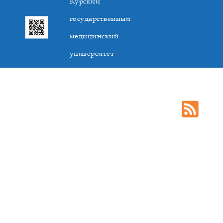
Курский
государственный
медицинский
университет
305041. К.Маркса,3, г. Курск. Тел. +7(4712) 588-137. Факс
+7(4712) 588-137. E-mail: kurskmed@mail.ru