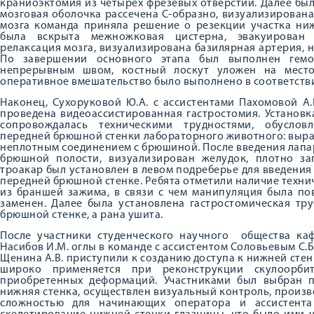
краниоэктомия из четырех фрезевых отверстий. Далее бы
мозговая оболочка рассечена С-образно, визуализирована 
мозга команда приняла решение о резекции участка ни
была вскрыта межножковая цистерна, эвакуирован л
релаксация мозга, визуализирована базилярная артерия, 
По завершении основного этапа был выполнен гемос
непрерывным швом, костный лоскут уложен на место
оперативное вмешательство было выполнено в соответств
Наконец, Сухоруковой Ю.А. с ассистентами Пахомовой А.В
проведена видеоассистированная гастростомия. Установ
сопровождалась техническими трудностями, обуслов
передней брюшной стенки лабораторного животного: выр
неплотным соединением с брюшиной. После введения лапа
брюшной полости, визуализирован желудок, плотно з
троакар был установлен в левом подреберье для введения 
передней брюшной стенке. Ребята отметили наличие техни
из браншей зажима, в связи с чем манипуляция была по
заменен. Далее была установлена гастростомическая тр
брюшной стенке, а рана ушита.
После участники студенческого научного общества ка
Насибов И.М. оглы в команде с ассистентом Соловьевым С.Б.
Щенина А.В. приступили к созданию доступа к нижней сте
широко применяется при реконструкции скулоорби
приобретенных деформаций. Участниками был выбран п
нижняя стенка, осуществлен визуальный контроль, произ
сложностью для начинающих оператора и ассистент