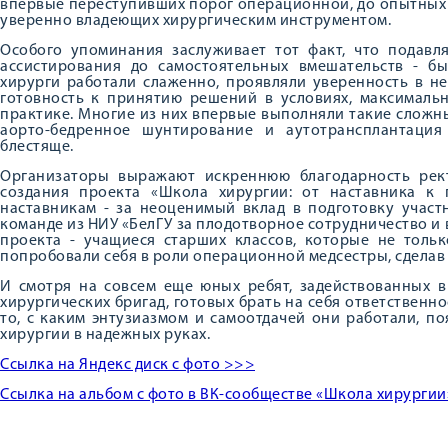
впервые переступивших порог операционной, до опытных 
уверенно владеющих хирургическим инструментом.
Особого упоминания заслуживает тот факт, что подавл
ассистирования до самостоятельных вмешательств - 
хирурги работали слаженно, проявляли уверенность в н
готовность к принятию решений в условиях, максималь
практике. Многие из них впервые выполняли такие сложн
аорто-бедренное шунтирование и аутотрансплантация
блестяще.
Организаторы выражают искреннюю благодарность рек
создания проекта «Школа хирургии: от наставника к
наставникам - за неоценимый вклад в подготовку участ
команде из НИУ «БелГУ за плодотворное сотрудничество и
проекта - учащиеся старших классов, которые не толь
попробовали себя в роли операционной медсестры, сделав
И смотря на совсем еще юных ребят, задействованных 
хирургических бригад, готовых брать на себя ответственно
то, с каким энтузиазмом и самоотдачей они работали, п
хирургии в надежных руках.
Ссылка на Яндекс диск с фото >>>
Ссылка на альбом с фото в ВК-сообществе «Школа хирурги