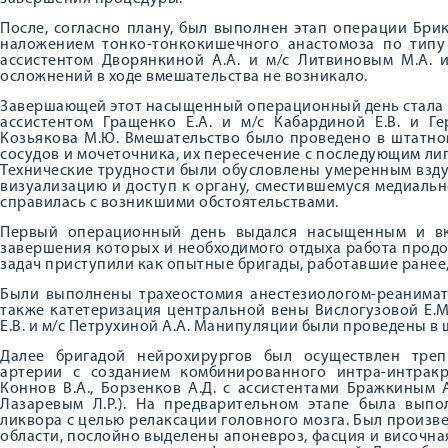
После, согласно плану, был выполнен этап операции Бри
наложением тонко-тонкокишечного анастомоза по типу 
ассистентом Дворянкиной А.А. и м/с Литвиновым М.А. 
осложнений в ходе вмешательства не возникало.
Завершающей этот насыщенный операционный день стала н
ассистентом Гращенко Е.А. и м/с Кабардиной Е.В. и Г
Козьякова М.Ю. Вмешательство было проведено в штатн
сосудов и мочеточника, их пересечение с последующим ли
Технические трудности были обусловлены умеренным взду
визуализацию и доступ к органу, сместившемуся медиаль
справилась с возникшими обстоятельствами.
Первый операционный день выдался насыщенным и вк
завершения которых и необходимого отдыха работа прод
задач приступили как опытные бригады, работавшие ранее,
Были выполнены трахеостомия анестезиологом-реанимат
также катетеризация центральной вены Вислогузовой Е.М
Е.В. и м/с Петрухиной А.А. Манипуляции были проведены в
Далее бригадой нейрохирургов был осуществлен тре
артерии с созданием комбинированного интра-интрак
Коннов В.А., Борзенков А.Д. с ассистентами Бражкиным А
Лазаревым Л.Р.). На предварительном этапе была вып
ликвора с целью релаксации головного мозга. Был произв
области, послойно выделены апоневроз, фасция и височн