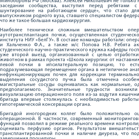
Минобороны РФ (Москва). Алексей Николаевич не только н
заседании сообщества, выступил перед ребятами с
шунтирование на работающем сердце», что стало дл
выпускником родного вуза, ставшего специалистом федер
что же такое большая кардиохирургия.
Наиболее технически сложным вмешательством опер
аутотрансплантация почки, осуществленная студенческ
института НИУ «БелГУ». В составе команды работали: опер
и Хальченко Ф.А., а также м/с Попова Н.В. Ребята 
студенческого научно-практического кружка кафедры госпи
уже второй выезд, организованный с целью отработк
животном в рамках проекта «Школа хирургии: от наставни
левой почки в ипсилатеральную позицию, то есть 
подразумевающая перемещение органа в нетипичное анат
нефункционирующих почек для коррекции терминально
выделения сосудистого пучка была отмечена особен
магистральные сосуды оценивались как нормальные, о
предполагаемого. Значительные трудности возникл
визуализацию операционного поля из-за вздутия кишечник
бригада впервые столкнулась с необходимостью работы
гипотермической консервации органа.
Бригадой иногородних коллег было положительно о
операционной. В частности, современный мониторингов
функций позволил в режиме реального времени контролир
оценивать перфузию органов. Результатом вмешательст
трансплантированной почки и наличие диуреза, что по
завершения процедуры.