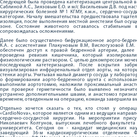
Следующей была проведена катетеризация центральной ве
Саблиной А.С., Зиязовым Е.О. и м/с Васильевым Д.В. под н
хирургических болезней №1 КГМУ, к.м.н., сердечно-сос
категории. Началу вмешательства предшествовала тщате
изоляция, после выполнения местной анестезии был осущ
зоне. Состояние животного оставалось стабильным 
сопровождалась осложнениями.
Далее было осуществлено бифуркационное аорто-бедре
К.А. с ассистентами Плакуновым В.М, Вислогузовой Е.М.
обеспечен доступ к правой бедренной артерии, далее
проведена ревизия кишечника, который изолировал
физиологическим раствором. С целью декомпрессии моче
последующей катетеризацией. После вскрытия забр
визуализирован инфраренальный отдел аорты, на котор
стенки аорты. Учитывая малый диаметр сосуда у лаборат
о формировании аорто-бедренного шунта с использован
выполнили аортотомию, наложили проксимальный анаст
при проверке герметичности было выявлено незначит
устранено дополнительными швами, и анастомоз признал
временем, отведенным на операцию, команда завершила в
Отдельно хочется сказать о тех, кто стоял у операц
«CardioNova», которое является одним из ведущих направл
сердечно-сосудистой хирургии. На мероприятии прис
Николаевич Колтунов, выпускник лечебного факультета
университета. Сегодня он - кандидат медицинских нау
заведующий 36-м кардиохирургическим отделением 