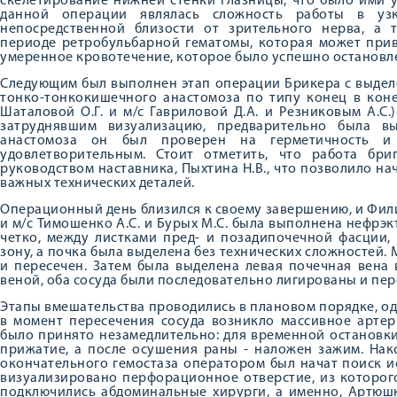
скелетирование нижней стенки глазницы, что было ими 
данной операции являлась сложность работы в у
непосредственной близости от зрительного нерва, а
периоде ретробульбарной гематомы, которая может прив
умеренное кровотечение, которое было успешно остановл
Следующим был выполнен этап операции Брикера с выдел
тонко-тонкокишечного анастомоза по типу конец в коне
Шаталовой О.Г. и м/с Гавриловой Д.А. и Резниковым А.С.
затруднявшим визуализацию, предварительно была в
анастомоза он был проверен на герметичность и с
удовлетворительным. Стоит отметить, что работа бр
руководством наставника, Пыхтина Н.В., что позволило н
важных технических деталей.
Операционный день близился к своему завершению, и Филим
и м/с Тимошенко А.С. и Бурых М.С. была выполнена нефрэ
четко, между листками пред- и позадипочечной фасции
зону, а почка была выделена без технических сложностей.
и пересечен. Затем была выделена левая почечная вена
веной, оба сосуда были последовательно лигированы и пер
Этапы вмешательства проводились в плановом порядке, о
в момент пересечения сосуда возникло массивное арте
было принято незамедлительно: для временной остановк
прижатие, а после осушения раны - наложен зажим. Нак
окончательного гемостаза оператором был начат поиск 
визуализировано перфорационное отверстие, из которог
подключились абдоминальные хирурги, а именно, Артюшк