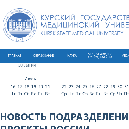
МЕЖДУНАРОДНОЕ
ГЛАВНАЯ
ОБРАЗОВАНИЕ
НАУКА
МЕД
СОТРУДНИЧЕСТВО
СОБЫТИЯ
Июль
16
17
18
19
20
21
22
23
24
25
26
27
28
29
30
3
Чт
Пт
Сб
Вс
Пн
Вт
Ср
Чт
Пт
Сб
Вс
Пн
Вт
Ср
Чт
П
НОВОСТЬ ПОДРАЗДЕЛЕНИ