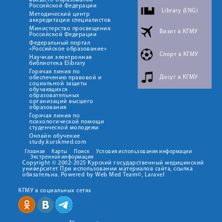
высшего образования
Российской Федерации
Library (ENG)
Методический центр
аккредитации специалистов
Министерство просвещения
Визит в КГМУ
Российской Федерации
Федеральный портал
«Российское образование»
Спорт в КГМУ
Научная электронная
библиотека Elibrary
Горячая линия по
Досуг в КГМУ
обеспечению правовой и
социальной защиты
обучающихся
образовательных
организаций высшего
образования
Горячая линия по
психологической помощи
студенческой молодежи
Онлайн обучение
study.kurskmed.com
Главная
Карты
Поиск
Условия использования информации
Экстренная информация
Copyright © 2002-2025 Курский государственный медицинский
университет При использовании материалов сайта, ссылка
обязательна. Powered by Web Med Team©, Laravel
КГМУ в социальных сетях