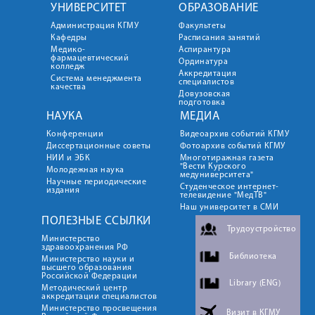
УНИВЕРСИТЕТ
ОБРАЗОВАНИЕ
Администрация КГМУ
Факультеты
Кафедры
Расписания занятий
Медико-
Аспирантура
фармацевтический
Ординатура
колледж
Аккредитация
Система менеджмента
специалистов
качества
Довузовская
подготовка
НАУКА
МЕДИА
Конференции
Видеоархив событий КГМУ
Диссертационные советы
Фотоархив событий КГМУ
НИИ и ЭБК
Многотиражная газета
"Вести Курского
Молодежная наука
медуниверситета"
Научные периодические
Студенческое интернет-
издания
телевидение "МедТВ"
Наш университет в СМИ
ПОЛЕЗНЫЕ ССЫЛКИ
Трудоустройство
Министерство
здравоохранения РФ
Библиотека
Министерство науки и
высшего образования
Российской Федерации
Library (ENG)
Методический центр
аккредитации специалистов
Министерство просвещения
Визит в КГМУ