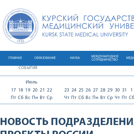
МЕЖДУНАРОДНОЕ
ГЛАВНАЯ
ОБРАЗОВАНИЕ
НАУКА
МЕД
СОТРУДНИЧЕСТВО
СОБЫТИЯ
Июль
17
18
19
20
21
22
23
24
25
26
27
28
29
30
31
1
Пт
Сб
Вс
Пн
Вт
Ср
Чт
Пт
Сб
Вс
Пн
Вт
Ср
Чт
Пт
С
НОВОСТЬ ПОДРАЗДЕЛЕНИ