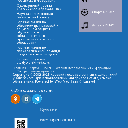
Российской Федерации
Федеральный портал
«Российское образование»
Спорт в КГМУ
Научная электронная
библиотека Elibrary
Горячая линия по
Досуг в КГМУ
обеспечению правовой и
социальной защиты
обучающихся
образовательных
организаций высшего
образования
Горячая линия по
психологической помощи
студенческой молодежи
Онлайн обучение
study.kurskmed.com
Главная
Карты
Поиск
Условия использования информации
Экстренная информация
Copyright © 2002-2025 Курский государственный медицинский
университет При использовании материалов сайта, ссылка
обязательна. Powered by Web Med Team©, Laravel
КГМУ в социальных сетях
Курский
государственный