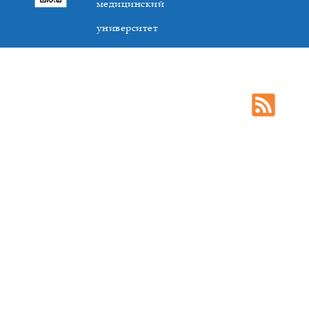
медицинский
университет
305041. К.Маркса,3, г. Курск. Тел. +7(4712) 588-137. Факс
+7(4712) 588-137. E-mail: kurskmed@mail.ru