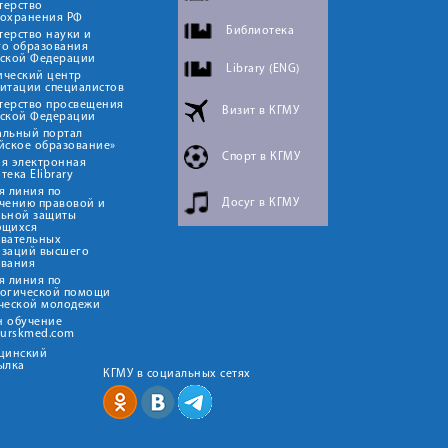
терство
оохранения РФ
Библиотека
ерство науки и
го образования
йской Федерации
Library (ENG)
ический центр
итации специалистов
терство просвещения
Визит в КГМУ
йской Федерации
альный портал
йское образование»
Спорт в КГМУ
я электронная
тека Elibrary
я линия по
Досуг в КГМУ
чению правовой и
льной защиты
ющихся
овательных
изаций высшего
ования
я линия по
логической помощи
ческой молодежи
н обучение
kurskmed.com
ицинский
ылка
КГМУ в социальных сетях