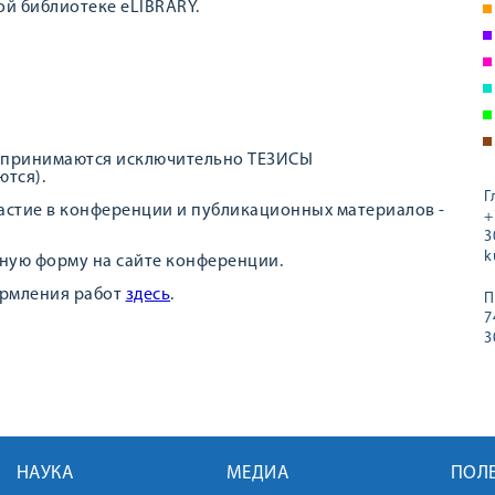
ой библиотеке eLIBRARY.
)
 принимаются исключительно ТЕЗИСЫ
ются).
Г
астие в конференции и публикационных материалов -
+
3
k
ную форму на сайте конференции.
ормления работ
здесь
.
П
7
3
НАУКА
МЕДИА
ПОЛ