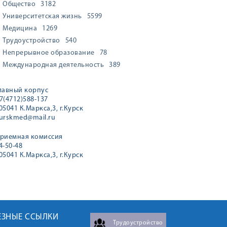
Общество
3182
Университетская жизнь
5599
Медицина
1269
Трудоустройство
540
Непрерывное образование
78
Международная деятельность
389
лавный корпус
7(4712)588-137
05041 К.Маркса,3, г.Курск
urskmed@mail.ru
риемная комиссия
4-50-48
05041 К.Маркса,3, г.Курск
ЕЗНЫЕ ССЫЛКИ
Трудоустройство