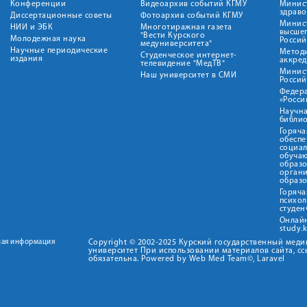
Конференции
Видеоархив событий КГМУ
Минис
здрав
Диссертационные советы
Фотоархив событий КГМУ
Минист
НИИ и ЭБК
Многотиражная газета
высше
"Вести Курского
Молодежная наука
Росси
медуниверситета"
Научные периодические
Метод
Студенческое интернет-
издания
аккред
телевидение "МедТВ"
Минис
Наш университет в СМИ
Росси
Федер
«Росси
Научна
библио
Горяча
обеспе
социа
обуча
образ
орган
образ
Горяча
психо
студен
Онлай
study.
ная информация
Copyright © 2002-2025 Курский государственный мед
университет При использовании материалов сайта, сс
обязательна. Powered by Web Med Team©, Laravel