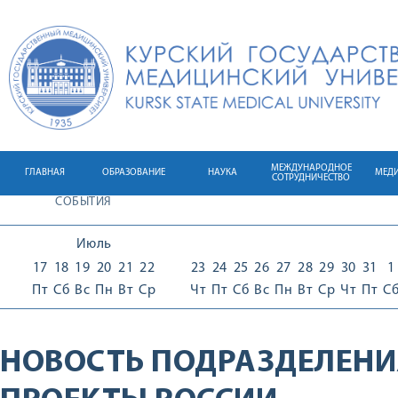
МЕЖДУНАРОДНОЕ
ГЛАВНАЯ
ОБРАЗОВАНИЕ
НАУКА
МЕД
СОТРУДНИЧЕСТВО
СОБЫТИЯ
Июль
17
18
19
20
21
22
23
24
25
26
27
28
29
30
31
1
Пт
Сб
Вс
Пн
Вт
Ср
Чт
Пт
Сб
Вс
Пн
Вт
Ср
Чт
Пт
С
НОВОСТЬ ПОДРАЗДЕЛЕНИ