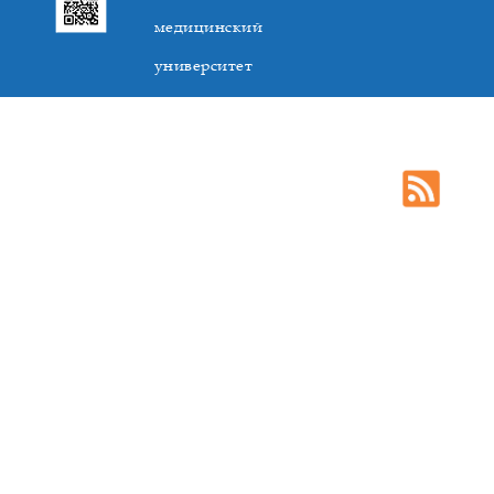
медицинский
университет
305041. К.Маркса,3, г. Курск. Тел. +7(4712) 588-137. Факс
+7(4712) 588-137. E-mail: kurskmed@mail.ru