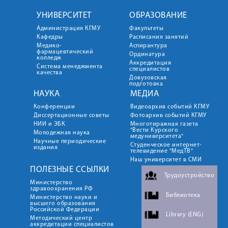
УНИВЕРСИТЕТ
ОБРАЗОВАНИЕ
Администрация КГМУ
Факультеты
Кафедры
Расписания занятий
Медико-
Аспирантура
фармацевтический
Ординатура
колледж
Аккредитация
Система менеджмента
специалистов
качества
Довузовская
подготовка
НАУКА
МЕДИА
Конференции
Видеоархив событий КГМУ
Диссертационные советы
Фотоархив событий КГМУ
НИИ и ЭБК
Многотиражная газета
"Вести Курского
Молодежная наука
медуниверситета"
Научные периодические
Студенческое интернет-
издания
телевидение "МедТВ"
Наш университет в СМИ
ПОЛЕЗНЫЕ ССЫЛКИ
Трудоустройство
Министерство
здравоохранения РФ
Библиотека
Министерство науки и
высшего образования
Российской Федерации
Library (ENG)
Методический центр
аккредитации специалистов