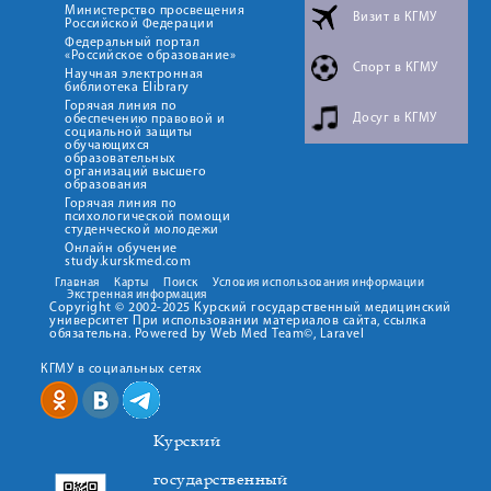
Министерство просвещения
Визит в КГМУ
Российской Федерации
Федеральный портал
«Российское образование»
Спорт в КГМУ
Научная электронная
библиотека Elibrary
Горячая линия по
Досуг в КГМУ
обеспечению правовой и
социальной защиты
обучающихся
образовательных
организаций высшего
образования
Горячая линия по
психологической помощи
студенческой молодежи
Онлайн обучение
study.kurskmed.com
Главная
Карты
Поиск
Условия использования информации
Экстренная информация
Copyright © 2002-2025 Курский государственный медицинский
университет При использовании материалов сайта, ссылка
обязательна. Powered by Web Med Team©, Laravel
КГМУ в социальных сетях
Курский
государственный