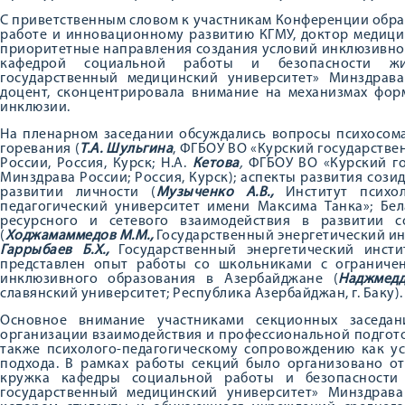
С приветственным словом к участникам Конференции обра
работе и инновационному развитию КГМУ, доктор медици
приоритетные направления создания условий инклюзивно
кафедрой социальной работы и безопасности жи
государственный медицинский университет» Минздрава 
доцент, сконцентрировала внимание на механизмах фор
инклюзии.
На пленарном заседании обсуждались вопросы психосом
горевания (
Т.А. Шульгина
, ФГБОУ ВО «Курский государств
России, Россия, Курск; Н.А.
Кетова
,
ФГБОУ ВО «Курский г
Минздрава России; Россия, Курск); аспекты развития сози
развитии личности (
Музыченко А.В.,
Институт псих
педагогический университет имени Максима Танка»; Бел
ресурсного и сетевого взаимодействия в развитии 
(
Ходжамаммедов
М.М.,
Государственный энергетический ин
Гаррыбаев Б.Х.,
Государственный энергетический инсти
представлен опыт работы со школьниками с ограниче
инклюзивного образования в Азербайджане (
Наджмед
славянский университет; Республика Азербайджан, г. Баку).
Основное внимание участниками секционных заседа
организации взаимодействия и профессиональной подгото
также психолого-педагогическому сопровождению как у
подхода. В рамках работы секций было организовано от
кружка кафедры социальной работы и безопасности
государственный медицинский университет» Минздрава