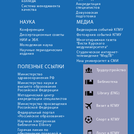
колледж
Аккредитация
Система менеджмента
специалистов
качества
Довузовская
подготовка
НАУКА
МЕДИА
Конференции
Видеоархив событий КГМУ
Диссертационные советы
Фотоархив событий КГМУ
НИИ и ЭБК
Многотиражная газета
"Вести Курского
Молодежная наука
медуниверситета"
Научные периодические
Студенческое интернет-
издания
телевидение "МедТВ"
Наш университет в СМИ
ПОЛЕЗНЫЕ ССЫЛКИ
Трудоустройство
Министерство
здравоохранения РФ
Библиотека
Министерство науки и
высшего образования
Российской Федерации
Library (ENG)
Методический центр
аккредитации специалистов
Министерство просвещения
Визит в КГМУ
Российской Федерации
Федеральный портал
«Российское образование»
Спорт в КГМУ
Научная электронная
библиотека Elibrary
Горячая линия по
Досуг в КГМУ
обеспечению правовой и