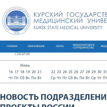
МЕЖДУНАРОДНОЕ
ГЛАВНАЯ
ОБРАЗОВАНИЕ
НАУКА
МЕД
СОТРУДНИЧЕСТВО
СОБЫТИЯ
Июль
16
17
18
19
20
21
22
23
24
25
26
27
28
29
30
3
Чт
Пт
Сб
Вс
Пн
Вт
Ср
Чт
Пт
Сб
Вс
Пн
Вт
Ср
Чт
П
НОВОСТЬ ПОДРАЗДЕЛЕНИ