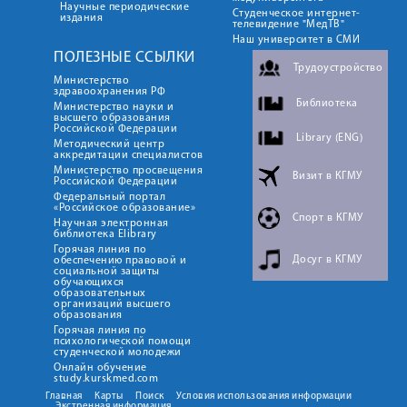
Научные периодические
Студенческое интернет-
издания
телевидение "МедТВ"
Наш университет в СМИ
ПОЛЕЗНЫЕ ССЫЛКИ
Трудоустройство
Министерство
здравоохранения РФ
Библиотека
Министерство науки и
высшего образования
Российской Федерации
Library (ENG)
Методический центр
аккредитации специалистов
Министерство просвещения
Визит в КГМУ
Российской Федерации
Федеральный портал
«Российское образование»
Спорт в КГМУ
Научная электронная
библиотека Elibrary
Горячая линия по
Досуг в КГМУ
обеспечению правовой и
социальной защиты
обучающихся
образовательных
организаций высшего
образования
Горячая линия по
психологической помощи
студенческой молодежи
Онлайн обучение
study.kurskmed.com
Главная
Карты
Поиск
Условия использования информации
Экстренная информация