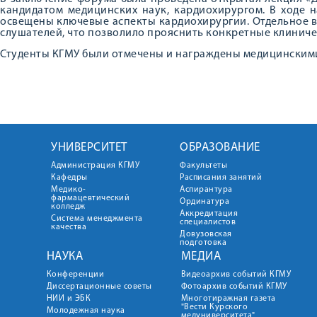
кандидатом медицинских наук, кардиохирургом. В ходе 
освещены ключевые аспекты кардиохирургии. Отдельное 
слушателей, что позволило прояснить конкретные клиниче
Студенты КГМУ были отмечены и награждены медицинскими
УНИВЕРСИТЕТ
ОБРАЗОВАНИЕ
Администрация КГМУ
Факультеты
Кафедры
Расписания занятий
Медико-
Аспирантура
фармацевтический
Ординатура
колледж
Аккредитация
Система менеджмента
специалистов
качества
Довузовская
подготовка
НАУКА
МЕДИА
Конференции
Видеоархив событий КГМУ
Диссертационные советы
Фотоархив событий КГМУ
НИИ и ЭБК
Многотиражная газета
"Вести Курского
Молодежная наука
медуниверситета"