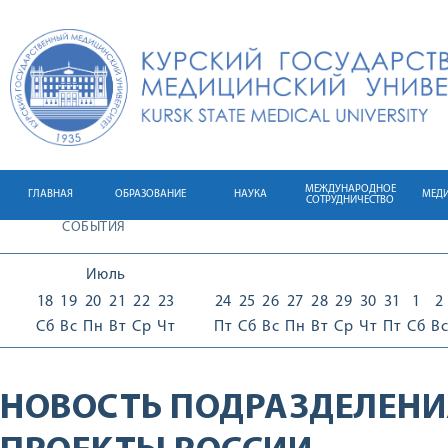
МЕЖДУНАРОДНОЕ
ГЛАВНАЯ
ОБРАЗОВАНИЕ
НАУКА
МЕД
СОТРУДНИЧЕСТВО
СОБЫТИЯ
Июль
18
19
20
21
22
23
24
25
26
27
28
29
30
31
1
2
Сб
Вс
Пн
Вт
Ср
Чт
Пт
Сб
Вс
Пн
Вт
Ср
Чт
Пт
Сб
Вс
НОВОСТЬ ПОДРАЗДЕЛЕНИ