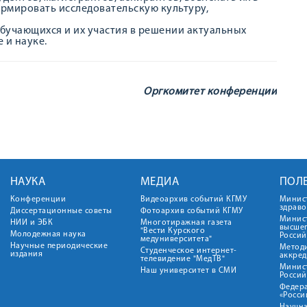
ормировать исследовательскую культуру,
бучающихся и их участия в решении актуальных
 и науке.
Оргкомитет конференции
НАУКА
МЕДИА
ПОЛ
Конференции
Видеоархив событий КГМУ
Минис
здрав
Диссертационные советы
Фотоархив событий КГМУ
Минист
НИИ и ЭБК
Многотиражная газета
высше
"Вести Курского
Молодежная наука
Росси
медуниверситета"
Научные периодические
Метод
Студенческое интернет-
издания
аккред
телевидение "МедТВ"
Минис
Наш университет в СМИ
Росси
Федер
«Росси