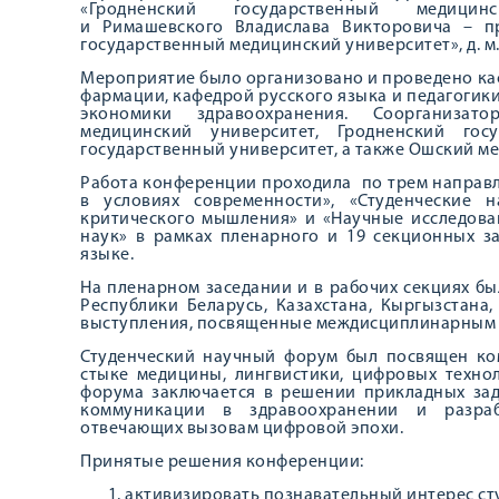
«Гродненский государственный медиц
и Римашевского Владислава Викторовича – 
государственный медицинский университет», д. м. 
Мероприятие было организовано и проведено ка
фармации, кафедрой русского языка и педагогик
экономики здравоохранения. Соорганизато
медицинский университет, Гродненский гос
государственный университет, а также Ошский м
Работа конференции проходила по трем направл
в условиях современности», «Студенческие
критического мышления» и «Научные исследова
наук» в рамках пленарного и 19 секционных з
языке.
На пленарном заседании и в рабочих секциях бы
Республики Беларусь, Казахстана, Кыргызстана
выступления, посвященные междисциплинарным 
Студенческий научный форум был посвящен ко
стыке медицины, лингвистики, цифровых техно
форума заключается в решении прикладных зад
коммуникации в здравоохранении и разраб
отвечающих вызовам цифровой эпохи.
Принятые решения конференции:
активизировать познавательный интерес сту