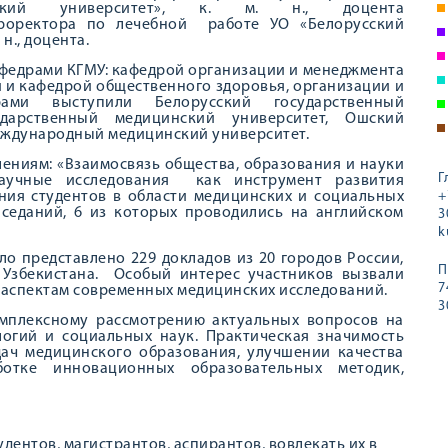
инский университет», к. м. н., доцента
проректора по лечебной работе УО «Белорусский
н., доцента.
федрами КГМУ: кафедрой организации и менеджмента
и и кафедрой общественного здоровья, организации и
рами выступили Белорусский государственный
ударственный медицинский университет, Ошский
еждународный медицинский университет.
ениям: «Взаимосвязь общества, образования и науки
Г
 научные исследования как инструмент развития
ния студентов в области медицинских и социальных
+
аседаний, 6 из которых проводились на английском
3
k
ло представлено 229 докладов из 20 городов России,
П
, Узбекистана. Особый интерес участников вызвали
7
аспектам современных медицинских исследований.
3
мплексному рассмотрению актуальных вопросов на
логий и социальных наук. Практическая значимость
ач медицинского образования, улучшении качества
отке инновационных образовательных методик,
дентов, магистрантов, аспирантов, вовлекать их в