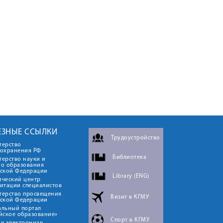
ЕЗНЫЕ ССЫЛКИ
Трудоустройство
терство
оохранения РФ
Библиотека
ерство науки и
го образования
йской Федерации
Library (ENG)
ический центр
итации специалистов
терство просвещения
Визит в КГМУ
йской Федерации
альный портал
йское образование»
Спорт в КГМУ