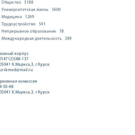
Общество
3188
Университетская жизнь
5600
Медицина
1269
Трудоустройство
541
Непрерывное образование
78
Международная деятельность
389
лавный корпус
7(4712)588-137
05041 К.Маркса,3, г.Курск
urskmed@mail.ru
риемная комиссия
4-50-48
05041 К.Маркса,3, г.Курск