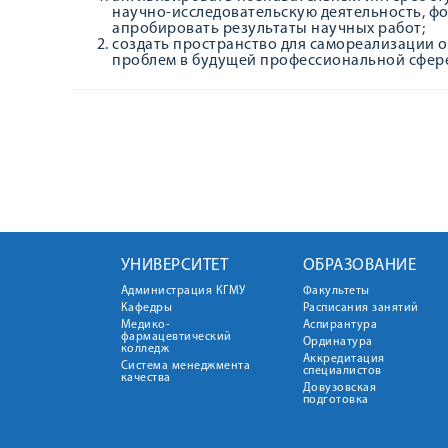
научно-исследовательскую деятельность, ф
апробировать результаты научных работ;
создать пространство для самореализации о
проблем в будущей профессиональной сфере
УНИВЕРСИТЕТ
ОБРАЗОВАНИЕ
Администрация КГМУ
Факультеты
Кафедры
Расписания занятий
Медико-
Аспирантура
фармацевтический
Ординатура
колледж
Аккредитация
Система менеджмента
специалистов
качества
Довузовская
подготовка