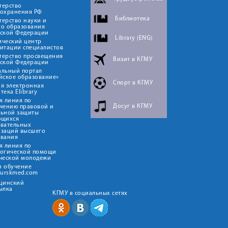
терство
оохранения РФ
Библиотека
ерство науки и
го образования
йской Федерации
Library (ENG)
ический центр
итации специалистов
терство просвещения
Визит в КГМУ
йской Федерации
альный портал
йское образование»
Спорт в КГМУ
я электронная
тека Elibrary
я линия по
Досуг в КГМУ
чению правовой и
льной защиты
ющихся
овательных
изаций высшего
ования
я линия по
логической помощи
ческой молодежи
н обучение
kurskmed.com
ицинский
ылка
КГМУ в социальных сетях