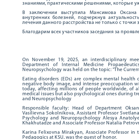
знаниями, практическими решениями, которые уже
В заключении выступила Мансимова Оксана 
внутренних болезней, подчеркнув актуальнос
лечения данного расстройства не только с точки 
Благодарим всех участников заседания за проявл
On November 19, 2025, an interdisciplinary meet
Department of Internal Medicine Propaedeut
Neuropsychology was held on the topic: "The Current 
Eating disorders (EDs) are complex mental health c
negative body image, and intense preoccupation with
today, affecting millions of people worldwide, of a
medical issues but also psychological ones during t
and Neuropsychology
Responsible faculty: Head of Department Oksana
Vasilievna Sokolnikova, Assistant Professor Svetla
Psychology and Neuropsychology Alesya Anatolyevn
Khakhutadze and Associate Professor Natalia Petrov
Karina Felixovna Mirakyan, Associate Professor in
Pedagogics at KSU, was the guest of honor.