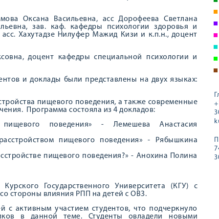
имова Оксана Васильевна, асс Дорофеева Светлана
ильевна, зав. каф. кафедры психологии здоровья и
асс. Хахутадзе Нилуфер Мажид Кизи и к.п.н., доцент
совна, доцент кафедры специальной психологии и
ентов и доклады были представлены на двух языках:
Г
тройства пищевого поведения, а также современные
+
ения. Программа состояла из 4 докладов:
3
k
в пищевого поведения» - Лемешева Анастасия
расстройством пищевого поведения» - Рябышкина
П
7
расстройстве пищевого поведения?» - Анохина Полина
3
 Курского Государственного Университета (КГУ) с
со стороны влияния РПП на детей с ОВЗ.
й с активным участием студентов, что подчеркнуло
ников в данной теме. Студенты овладели новыми