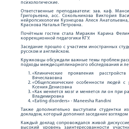
психологические.
Ответственные преподаватели: зав. каф. Манс
Григорьевна, асс. Сокольникова Виктория Вас
нейропсихологии Кузнецова Алеся Анатольевна, 
Краснова Наталья Петровна.
Почётным гостем стала Миракян Карина Фелик
коррекционной педагогики КГУ.
Заседание прошло с участием иностранных студ
русском и английском.
Кружковцы обсуждали важные темы проблем расс
подходы междисциплинарного обследования и леч
«Клинические проявления расстройст
Вячеславовна
«Общепсихические особенности людей с 
Ксения Денисовна
«Как меняется мозг и меняется ли он при 
Владимировна
«Eating disorders» - Maneesha Randini
Также дополнительно выступили студентки из
докладом, который дополнил заседание взглядом 
Каждый доклад сопровождался живой дискуссие
высокий уровень заинтересованности участ