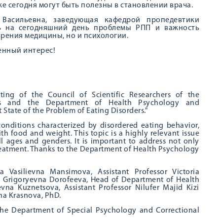
 сегодня могут быть полезны в становлении врача.
Васильевна, заведующая кафедрой пропедевтики
ть на сегодняшний день проблемы РПП и важность
зрения медицины, но и психологии.
енный интерес!
ing of the Council of Scientific Researchers of the
ics and the Department of Health Psychology and
State of the Problem of Eating Disorders."
onditions characterized by disordered eating behavior,
 food and weight. This topic is a highly relevant issue
ll ages and genders. It is important to address not only
reatment. Thanks to the Department of Health Psychology
 Vasilievna Mansimova, Assistant Professor Victoria
na Grigoryevna Dorofeeva, Head of Department of Health
a Kuznetsova, Assistant Professor Nilufer Majid Kizi
na Krasnova, PhD.
 the Department of Special Psychology and Correctional