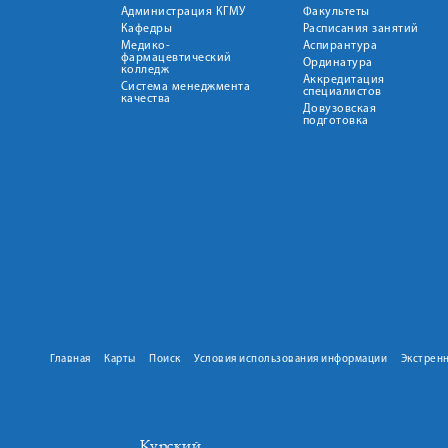
Администрация КГМУ
Факультеты
Кафедры
Расписания занятий
Медико-
Аспирантура
фармацевтический
Ординатура
колледж
Аккредитация
Система менеджмента
специалистов
качества
Довузовская
подготовка
Главная
Карты
Поиск
Условия использования информации
Экстрен
Курский