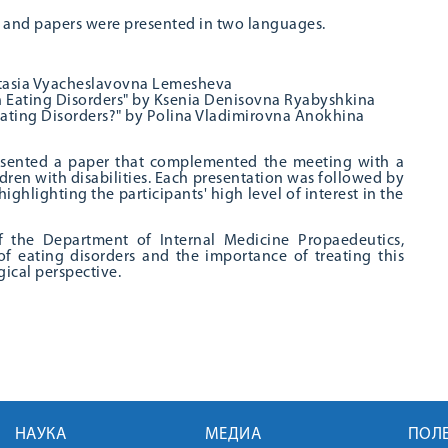
, and papers were presented in two languages.
astasia Vyacheslavovna Lemesheva
th Eating Disorders" by Ksenia Denisovna Ryabyshkina
ating Disorders?" by Polina Vladimirovna Anokhina
resented a paper that complemented the meeting with a
dren with disabilities. Each presentation was followed by
highlighting the participants' high level of interest in the
f the Department of Internal Medicine Propaedeutics,
f eating disorders and the importance of treating this
gical perspective.
НАУКА
МЕДИА
ПОЛ