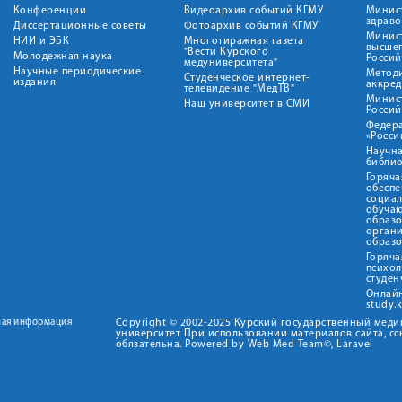
Конференции
Видеоархив событий КГМУ
Минис
здрав
Диссертационные советы
Фотоархив событий КГМУ
Минист
НИИ и ЭБК
Многотиражная газета
высше
"Вести Курского
Молодежная наука
Росси
медуниверситета"
Научные периодические
Метод
Студенческое интернет-
издания
аккред
телевидение "МедТВ"
Минис
Наш университет в СМИ
Росси
Федер
«Росси
Научна
библио
Горяча
обеспе
социа
обуча
образ
орган
образ
Горяча
психо
студен
Онлай
study.
ная информация
Copyright © 2002-2025 Курский государственный мед
университет При использовании материалов сайта, сс
обязательна. Powered by Web Med Team©, Laravel