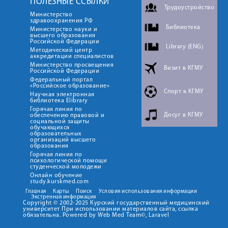
ПОЛЕЗНЫЕ ССЫЛКИ
Трудоустройство
Министерство
здравоохранения РФ
Библиотека
Министерство науки и
высшего образования
Российской Федерации
Library (ENG)
Методический центр
аккредитации специалистов
Министерство просвещения
Визит в КГМУ
Российской Федерации
Федеральный портал
«Российское образование»
Спорт в КГМУ
Научная электронная
библиотека Elibrary
Горячая линия по
Досуг в КГМУ
обеспечению правовой и
социальной защиты
обучающихся
образовательных
организаций высшего
образования
Горячая линия по
психологической помощи
студенческой молодежи
Онлайн обучение
study.kurskmed.com
Главная
Карты
Поиск
Условия использования информации
Экстренная информация
Copyright © 2002-2025 Курский государственный медицинский
университет При использовании материалов сайта, ссылка
обязательна. Powered by Web Med Team©, Laravel