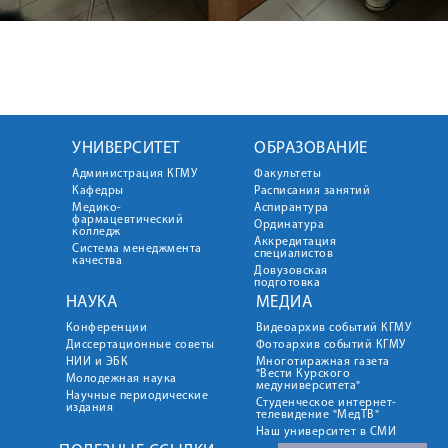
УНИВЕРСИТЕТ
ОБРАЗОВАНИЕ
Администрация КГМУ
Факультеты
Кафедры
Расписания занятий
Медико-
Аспирантура
фармацевтический
Ординатура
колледж
Аккредитация
Система менеджмента
специалистов
качества
Довузовская
подготовка
НАУКА
МЕДИА
Конференции
Видеоархив событий КГМУ
Диссертационные советы
Фотоархив событий КГМУ
НИИ и ЭБК
Многотиражная газета
"Вести Курского
Молодежная наука
медуниверситета"
Научные периодические
Студенческое интернет-
издания
телевидение "МедТВ"
Наш университет в СМИ