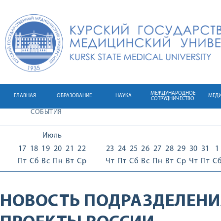
МЕЖДУНАРОДНОЕ
ГЛАВНАЯ
ОБРАЗОВАНИЕ
НАУКА
МЕД
СОТРУДНИЧЕСТВО
СОБЫТИЯ
Июль
17
18
19
20
21
22
23
24
25
26
27
28
29
30
31
1
Пт
Сб
Вс
Пн
Вт
Ср
Чт
Пт
Сб
Вс
Пн
Вт
Ср
Чт
Пт
С
НОВОСТЬ ПОДРАЗДЕЛЕНИ