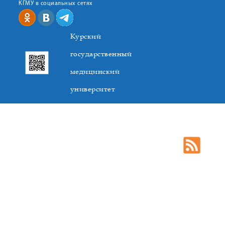
КГМУ в социальных сетях
Курский
государственный
медицинский
университет
305041. К.Маркса,3, г. Курск. Тел. +7(4712) 588-137. Факс
+7(4712) 588-137. E-mail: kurskmed@mail.ru