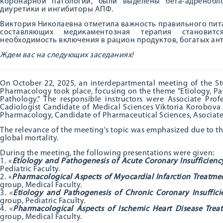
коронарной патологии, были выделены бета-адренобл
диуретики и ингибиторы АПФ.
Виктория Николаевна отметила важность правильного пита
составляющих медикаментозная терапия становит
необходимость включения в рацион продуктов, богатых ан
Ждем вас на следующих заседаниях!
On October 22, 2025, an interdepartmental meeting of the St
Pharmacology took place, focusing on the theme "Etiology, P
Pathology." The responsible instructors were Associate Pro
Cadiologist Candidate of Medical Sciences Viktoria Korobova
Pharmacology, Candidate of Pharmaceutical Sciences, Asociate
The relevance of the meeting's topic was emphasized due to the
global mortality.
During the meeting, the following presentations were given:
1. «
Etiology and Pathogenesis of Acute Coronary Insufficienc
Pediatric Faculty.
2. «
Pharmacological Aspects of Myocardial Infarction Treatme
group, Medical Faculty.
3. «
Etiology and Pathogenesis of Chronic Coronary Insuffici
group, Pediatric Faculty.
4. «
Pharmacological Aspects of Ischemic Heart Disease Trea
group, Medical Faculty.