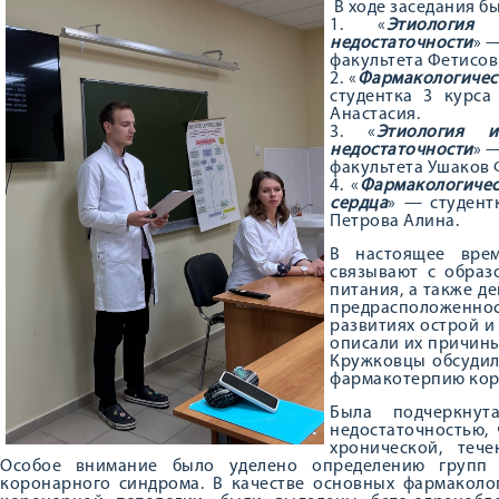
В ходе заседания б
1. «
Этиология
недостаточности
» 
факультета Фетисов
2. «
Фармакологичес
студентка 3 курса
Анастасия.
3. «
Этиология 
недостаточности
» 
факультета Ушаков 
4. «
Фармакологичес
сердца
» — студент
Петрова Алина.
В настоящее врем
связывают с образ
питания, а также д
предрасположеннос
развитиях острой и
описали их причины
Кружковцы обсудил
фармакотерпию кор
Была подчеркнут
недостаточностью,
хронической, теч
Особое внимание было уделено определению групп 
коронарного синдрома. В качестве основных фармаколог