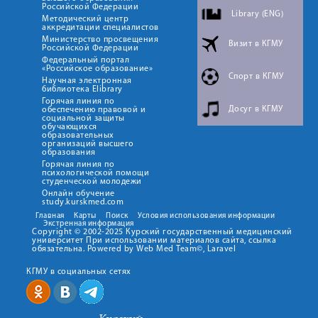
Российской Федерации
Library (ENG)
Методический центр
аккредитации специалистов
Министерство просвещения
Визит в КГМУ
Российской Федерации
Федеральный портал
«Российское образование»
Спорт в КГМУ
Научная электронная
библиотека Elibrary
Горячая линия по
Досуг в КГМУ
обеспечению правовой и
социальной защиты
обучающихся
образовательных
организаций высшего
образования
Горячая линия по
психологической помощи
студенческой молодежи
Онлайн обучение
study.kurskmed.com
Главная
Карты
Поиск
Условия использования информации
Экстренная информация
Copyright © 2002-2025 Курский государственный медицинский
университет При использовании материалов сайта, ссылка
обязательна. Powered by Web Med Team©, Laravel
КГМУ в социальных сетях