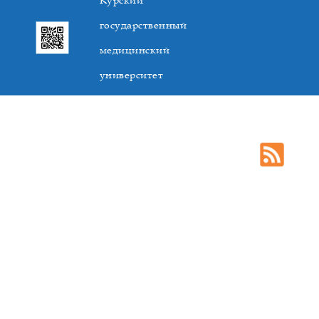
Курский
государственный
медицинский
университет
305041. К.Маркса,3, г. Курск. Тел. +7(4712) 588-137. Факс
+7(4712) 588-137. E-mail: kurskmed@mail.ru