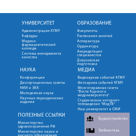
УНИВЕРСИТЕТ
ОБРАЗОВАНИЕ
Администрация КГМУ
Факультеты
Кафедры
Расписания занятий
Медико-
Аспирантура
фармацевтический
Ординатура
колледж
Аккредитация
Система менеджмента
специалистов
качества
Довузовская
подготовка
НАУКА
МЕДИА
Конференции
Видеоархив событий КГМУ
Диссертационные советы
Фотоархив событий КГМУ
НИИ и ЭБК
Многотиражная газета
"Вести Курского
Молодежная наука
медуниверситета"
Научные периодические
Студенческое интернет-
издания
телевидение "МедТВ"
Наш университет в СМИ
ПОЛЕЗНЫЕ ССЫЛКИ
Трудоустройство
Министерство
здравоохранения РФ
Библиотека
Министерство науки и
высшего образования