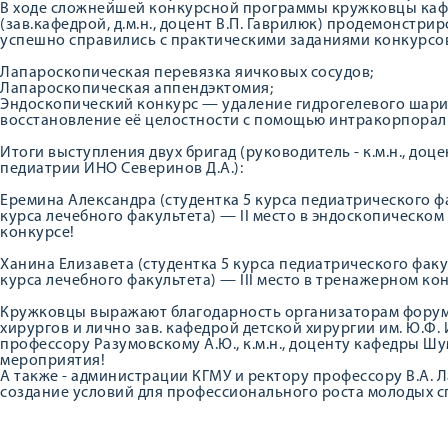
В ходе сложнейшей конкурсной программы кружковцы каф
(зав.кафедрой, д.м.н., доцент В.П. Гаврилюк) продемонстр
успешно справились с практическими заданиями конкурсо
Лапароскопическая перевязка яичковых сосудов;
Лапароскопическая аппендэктомия;
Эндоскопический конкурс — удаление гидрогелевого шарик
восстановление её целостности с помощью интракорпорал
Итоги выступления двух бригад (руководитель - к.м.н., доц
педиатрии ИНО Северинов Д.А.):
Еремина Александра (студентка 5 курса педиатрического ф
курса лечебного факультета) — II место в эндоскопическом 
конкурсе!
Ханина Елизавета (студентка 5 курса педиатрического факу
курса лечебного факультета) — III место в тренажерном ко
Кружковцы выражают благодарность организаторам форума
хирургов и лично зав. кафедрой детской хирургии им. Ю.Ф. 
профессору Разумовскому А.Ю., к.м.н., доценту кафедры Шу
мероприятия!
А также - администрации КГМУ и ректору профессору В.А. 
создание условий для профессионального роста молодых с