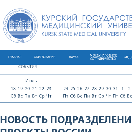
МЕЖДУНАРОДНОЕ
ГЛАВНАЯ
ОБРАЗОВАНИЕ
НАУКА
МЕД
СОТРУДНИЧЕСТВО
СОБЫТИЯ
Июль
18
19
20
21
22
23
24
25
26
27
28
29
30
31
1
2
Сб
Вс
Пн
Вт
Ср
Чт
Пт
Сб
Вс
Пн
Вт
Ср
Чт
Пт
Сб
Вс
НОВОСТЬ ПОДРАЗДЕЛЕНИ