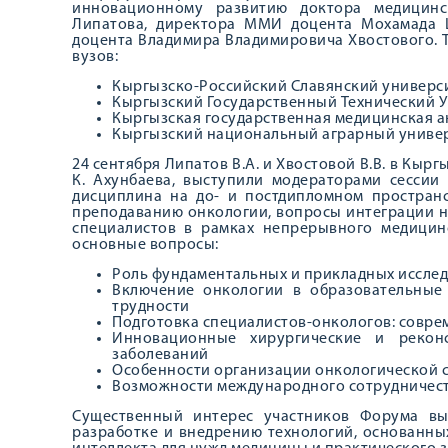
инновационному развитию доктора медицинс
Липатова, директора ММИ доцента Мохамада 
доцента Владимира Владимировича Хвостового. 
вузов:
Кыргызско-Российский Славянский университ
Кыргызский Государственный Технический Ун
Кыргызская государственная медицинская ака
Кыргызский национальный аграрный универси
24 сентября Липатов В.А. и Хвостовой В.В. в Кыр
К. Ахунбаева, выступили модераторами сессии
дисциплина на до- и постдипломном простран
преподаванию онкологии, вопросы интеграции н
специалистов в рамках непрерывного медицин
основные вопросы:
Роль фундаментальных и прикладных исслед
Включение онкологии в образовательные 
трудности
Подготовка специалистов-онкологов: совр
Инновационные хирургические и рекон
заболеваний
Особенности организации онкологической с
Возможности международного сотрудничеств
Существенный интерес участников Форума вы
разработке и внедрению технологий, основанны