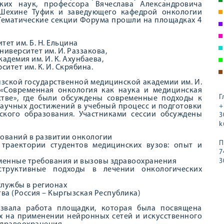
ких наук, профессора Вячеслава Александровича
Шехине Туфик и заведующего кафедрой онкологии
Тематические секции Форума прошли на площадках 4
ет им. Б. Н. Ельцина
иверситет им. И. Раззакова,
демия им. И. К. Ахунбаева,
тет им. К. И. Скрябина.
гызской государственной медицинской академии им. И.
 «Современная онкология как наука и медицинская
Г
стве», где были обсуждены современные подходы к
аучных достижений в учебный процесс и подготовки
+
ского образования. Участниками сессии обсуждены
3
k
ований в развитии онкологии
П
траектории студентов медицинских вузов: опыт и
7
еменные требования и вызовы здравоохранения
3
структивные подходы в лечении онкологических
лужбы в регионах
а (Россия – Кыргызская Республика)
звала работа площадки, которая была посвящена
х на применении нейронных сетей и искусственного