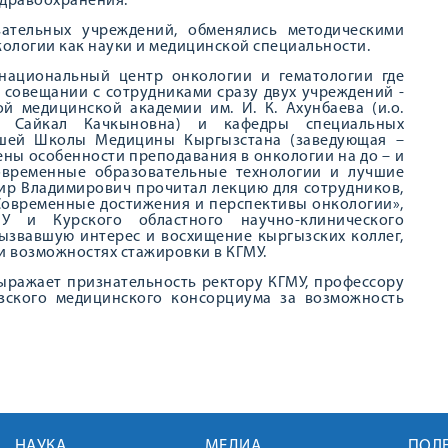
здравоохранения.
вательных учреждений, обменялись методическими
ологии как науки и медицинской специальности.
й национальный центр онкологии и гематологии где
совещании с сотрудниками сразу двух учреждений -
й медицинской академии им. И. К. Ахунбаева (и.о.
а Сайкал Качкыновна) и кафедры специальных
сшей Школы Медицины Кыргызстана (заведующая –
ены особенности преподавания в онкологии на до – и
овременные образовательные технологии и лучшие
мир Владимирович прочитал лекцию для сотрудников,
«Современные достижения и перспективы онкологии»,
 и Курского областного научно-клинического
 вызвавшую интерес и восхищение кыргызских коллег,
 возможностях стажировки в КГМУ.
выражает признательность ректору КГМУ, профессору
ызского медицинского консорциума за возможность
НАУКА
МЕДИА
ПОЛ