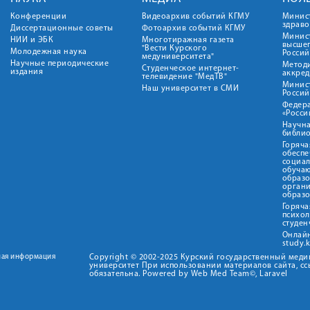
Конференции
Видеоархив событий КГМУ
Минис
здрав
Диссертационные советы
Фотоархив событий КГМУ
Минист
НИИ и ЭБК
Многотиражная газета
высше
"Вести Курского
Молодежная наука
Росси
медуниверситета"
Научные периодические
Метод
Студенческое интернет-
издания
аккред
телевидение "МедТВ"
Минис
Наш университет в СМИ
Росси
Федер
«Росси
Научна
библио
Горяча
обеспе
социа
обуча
образ
орган
образ
Горяча
психо
студен
Онлай
study.
ная информация
Copyright © 2002-2025 Курский государственный мед
университет При использовании материалов сайта, сс
обязательна. Powered by Web Med Team©, Laravel