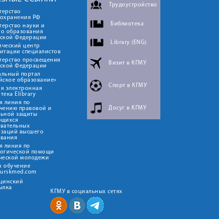
Трудоустройство
терство
оохранения РФ
Библиотека
ерство науки и
го образования
йской Федерации
Library (ENG)
ический центр
итации специалистов
терство просвещения
Визит в КГМУ
йской Федерации
альный портал
йское образование»
Спорт в КГМУ
я электронная
тека Elibrary
я линия по
Досуг в КГМУ
чению правовой и
льной защиты
ющихся
овательных
изаций высшего
ования
я линия по
логической помощи
ческой молодежи
н обучение
kurskmed.com
ицинский
ылка
КГМУ в социальных сетях