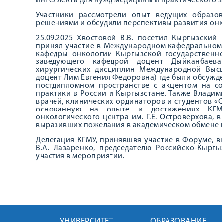
интеллекта для нужд медицины и практического 
Участники рассмотрели опыт ведущих образо
решениями и обсудили перспективы развития онк
25.09.2025 Хвостовой В.В. посетил Кыргызски
принял участие в Международном кафедральном 
кафедры онкологии Кыргызской государственно
заведующего кафедрой доцент Дыйканбаев
хирургических дисциплин Международной Вы
доцент Лим Евгения Федоровна) где были обсужд
постдипломном пространстве с акцентом на с
практики в России и Кыргызстане. Также Влади
врачей, клинических ординаторов и студентов 
основанную на опыте и достижениях КГМУ
онкологического центра им. Г.Е. Островерхова,
выразивших пожелания в академическом обмене и
Делегация КГМУ, принявшвя участие в Форуме, 
В.А. Лазаренко, председателю Российско-Кырг
участия в мероприятии.
УНИВЕРСИТЕТ
ОБРАЗОВАНИЕ