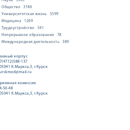
Наука
3303
Общество
3186
Университетская жизнь
5599
Медицина
1269
Трудоустройство
541
Непрерывное образование
78
Международная деятельность
389
лавный корпус
7(4712)588-137
05041 К.Маркса,3, г.Курск
urskmed@mail.ru
риемная комиссия
4-50-48
05041 К.Маркса,3, г.Курск