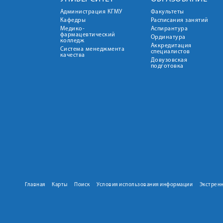
Администрация КГМУ
Факультеты
Кафедры
Расписания занятий
Медико-
Аспирантура
фармацевтический
Ординатура
колледж
Аккредитация
Система менеджмента
специалистов
качества
Довузовская
подготовка
Главная
Карты
Поиск
Условия использования информации
Экстрен