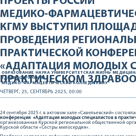
ПРОЕКТЫ РОССИИ
МЕДИКО-ФАРМАЦЕВТИЧЕ
КГМУ ВЫСТУПИЛ ПЛОЩА
ПРОВЕДЕНИЯ РЕГИОНАЛЬ
ПРАКТИЧЕСКОЙ КОНФЕР
«АДАПТАЦИЯ МОЛОДЫХ С
ОБРАЗОВАНИЕ
НАУКА
УНИВЕРСИТЕТСКАЯ ЖИЗНЬ
МЕДИЦИН
ПРАКТИЧЕСКОМ ЗДРАВО
ЗДРАВООХРАНЕНИЕ
МЕДИКО-ФАРМАЦЕВТИЧЕСКИЙ КОЛЛЕДЖ КГМУ
ЧЕТВЕРГ, 25, СЕНТЯБРЬ 2025, 00:00
24 сентября 2025 г. в актовом зале «Савельевский» состояла
конференция «Адаптация молодых специалистов в практи
организованная Курской региональной общественной орг
Курской области «Сестры милосердия».