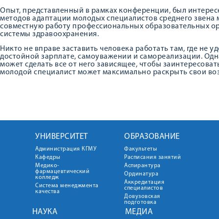
Опыт, представленный в рамках конференции, был интерес
методов адаптации молодых специалистов среднего звена
совместную работу профессиональных образовательных о
системы здравоохранения.
Никто не вправе заставить человека работать там, где не у
достойной зарплате, самоуважении и самореализации. Одн
может сделать все от него зависящее, чтобы заинтересовать
молодой специалист может максимально раскрыть свои во
УНИВЕРСИТЕТ
ОБРАЗОВАНИЕ
Администрация КГМУ
Факультеты
Кафедры
Расписания занятий
Медико-
Аспирантура
фармацевтический
Ординатура
колледж
Аккредитация
Система менеджмента
специалистов
качества
Довузовская
подготовка
НАУКА
МЕДИА