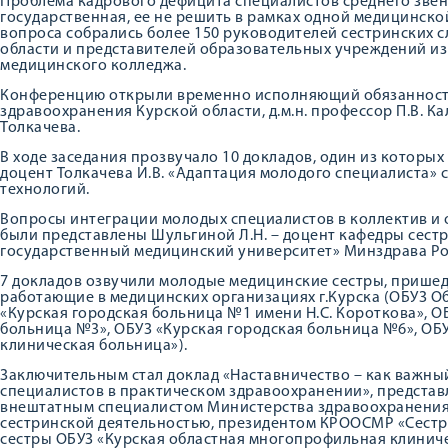
Проблема кадрового дефицита специалистов среднего звен
государственная, ее не решить в рамках одной медицинско
вопроса собрались более 150 руководителей сестринских 
области и представителей образовательных учреждений из
медицинского колледжа.
Конференцию открыли временно исполняющий обязанности
здравоохранения Курской области, д.м.н. профессор П.В. К
Толкачева.
В ходе заседания прозвучало 10 докладов, один из которы
доцент Толкачева И.В. «Адаптация молодого специалиста»
технологий.
Вопросы интеграции молодых специалистов в коллектив и
были представлены Шульгиной Л.Н. – доцент кафедры сест
государственный медицинский университет» Минздрава Ро
7 докладов озвучили молодые медицинские сестры, пришедш
работающие в медицинских организациях г.Курска (ОБУЗ О
«Курская городская больница №1 имени Н.С. Короткова», О
больница №3», ОБУЗ «Курская городская больница №6», ОБ
клиническая больница»).
Заключительным стал доклад «Наставничество – как важн
специалистов в практическом здравоохранении», представл
внештатным специалистом Министерства здравоохранения
сестринской деятельностью, президентом КРООСМР «Сестр
сестры ОБУЗ «Курская областная многопрофильная клиниче