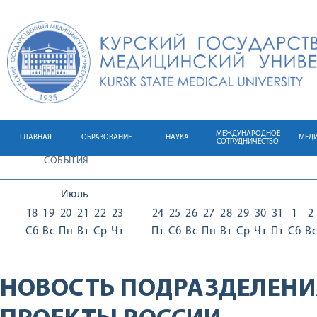
МЕЖДУНАРОДНОЕ
ГЛАВНАЯ
ОБРАЗОВАНИЕ
НАУКА
МЕД
СОТРУДНИЧЕСТВО
СОБЫТИЯ
Июль
18
19
20
21
22
23
24
25
26
27
28
29
30
31
1
2
Сб
Вс
Пн
Вт
Ср
Чт
Пт
Сб
Вс
Пн
Вт
Ср
Чт
Пт
Сб
Вс
НОВОСТЬ ПОДРАЗДЕЛЕНИ