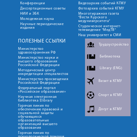
Конференции
Видеоархив событий КГМУ
Диссертационные советы
Фотоархив событий КГМУ
НИИ и ЭБК
Многотиражная газета
"Вести Курского
Молодежная наука
медуниверситета"
Научные периодические
Студенческое интернет-
издания
телевидение "МедТВ"
Наш университет в СМИ
ПОЛЕЗНЫЕ ССЫЛКИ
Трудоустройство
Министерство
здравоохранения РФ
Библиотека
Министерство науки и
высшего образования
Российской Федерации
Library (ENG)
Методический центр
аккредитации специалистов
Министерство просвещения
Визит в КГМУ
Российской Федерации
Федеральный портал
«Российское образование»
Спорт в КГМУ
Научная электронная
библиотека Elibrary
Горячая линия по
Досуг в КГМУ
обеспечению правовой и
социальной защиты
обучающихся
образовательных
организаций высшего
образования
Горячая линия по
психологической помощи