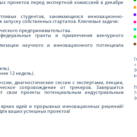
ых проектов перед экспертной комиссией в декабре
тливых студентов, занимающихся инновационно-
к запуску собственных стартапов. Ключевые задачи:
ческого предпринимательства.
федеральные гранты и привлечения венчурного
лизации научного и инновационного потенциала
Г
+
ель).
3
нее 12 недель).
k
ссии, диагностические сессии с экспертами, лекции,
ческое сопровождение от трекеров. Завершится
П
вят свои проекты потенциальным индустриальным
7
3
, ярких идей и прорывных инновационных решений!
 для ваших успешных проектов!