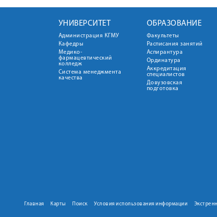
УНИВЕРСИТЕТ
ОБРАЗОВАНИЕ
Администрация КГМУ
Факультеты
Кафедры
Расписания занятий
Медико-
Аспирантура
фармацевтический
Ординатура
колледж
Аккредитация
Система менеджмента
специалистов
качества
Довузовская
подготовка
Главная
Карты
Поиск
Условия использования информации
Экстрен