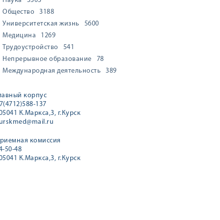
Наука
3303
Общество
3188
Университетская жизнь
5600
Медицина
1269
Трудоустройство
541
Непрерывное образование
78
Международная деятельность
389
лавный корпус
7(4712)588-137
05041 К.Маркса,3, г.Курск
urskmed@mail.ru
риемная комиссия
4-50-48
05041 К.Маркса,3, г.Курск