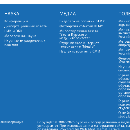
НАУКА
МЕДИА
ПОЛ
Конференции
Видеоархив событий КГМУ
Минис
здрав
Диссертационные советы
Фотоархив событий КГМУ
Минист
НИИ и ЭБК
Многотиражная газета
высше
"Вести Курского
Молодежная наука
Росси
медуниверситета"
Научные периодические
Метод
Студенческое интернет-
издания
аккред
телевидение "МедТВ"
Минис
Наш университет в СМИ
Росси
Федер
«Росси
Научна
библио
Горяча
обеспе
социа
обуча
образ
орган
образ
Горяча
психо
студен
Онлай
study.
ная информация
Copyright © 2002-2025 Курский государственный мед
университет При использовании материалов сайта, сс
обязательна. Powered by Web Med Team©, Laravel