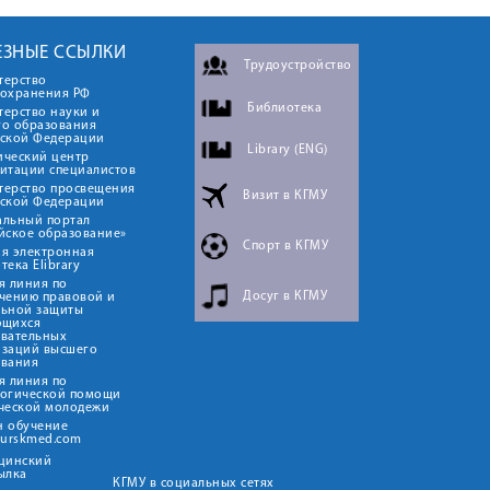
ЕЗНЫЕ ССЫЛКИ
Трудоустройство
терство
оохранения РФ
Библиотека
ерство науки и
го образования
йской Федерации
Library (ENG)
ический центр
итации специалистов
терство просвещения
Визит в КГМУ
йской Федерации
альный портал
йское образование»
Спорт в КГМУ
я электронная
тека Elibrary
я линия по
Досуг в КГМУ
чению правовой и
льной защиты
ющихся
овательных
изаций высшего
ования
я линия по
логической помощи
ческой молодежи
н обучение
kurskmed.com
ицинский
ылка
КГМУ в социальных сетях