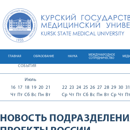
МЕЖДУНАРОДНОЕ
ГЛАВНАЯ
ОБРАЗОВАНИЕ
НАУКА
МЕД
СОТРУДНИЧЕСТВО
СОБЫТИЯ
Июль
16
17
18
19
20
21
22
23
24
25
26
27
28
29
30
3
Чт
Пт
Сб
Вс
Пн
Вт
Ср
Чт
Пт
Сб
Вс
Пн
Вт
Ср
Чт
П
НОВОСТЬ ПОДРАЗДЕЛЕНИ