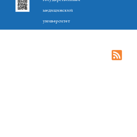
медицинский
университет
305041. К.Маркса,3, г. Курск. Тел. +7(4712) 588-137. Факс
+7(4712) 588-137. E-mail: kurskmed@mail.ru