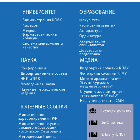
УНИВЕРСИТЕТ
ОБРАЗОВАНИЕ
Администрация КГМУ
Факультеты
Кафедры
Расписания занятий
Медико-
Аспирантура
фармацевтический
Ординатура
колледж
Аккредитация
Система менеджмента
специалистов
качества
Довузовская
подготовка
НАУКА
МЕДИА
Конференции
Видеоархив событий КГМУ
Диссертационные советы
Фотоархив событий КГМУ
НИИ и ЭБК
Многотиражная газета
"Вести Курского
Молодежная наука
медуниверситета"
Научные периодические
Студенческое интернет-
издания
телевидение "МедТВ"
Наш университет в СМИ
ПОЛЕЗНЫЕ ССЫЛКИ
Трудоустройство
Министерство
здравоохранения РФ
Библиотека
Министерство науки и
высшего образования
Российской Федерации
Library (ENG)
Методический центр