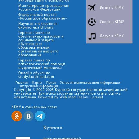
аккредитации специалистов
Министерство просвещения
Визит в КГМУ
Российской Федерации
Федеральный портал
«Российское образование»
Спорт в КГМУ
Научная электронная
библиотека Elibrary
Горячая линия по
Досуг в КГМУ
обеспечению правовой и
социальной защиты
обучающихся
образовательных
организаций высшего
образования
Горячая линия по
психологической помощи
студенческой молодежи
Онлайн обучение
study.kurskmed.com
Главная
Карты
Поиск
Условия использования информации
Экстренная информация
Copyright © 2002-2025 Курский государственный медицинский
университет При использовании материалов сайта, ссылка
обязательна. Powered by Web Med Team©, Laravel
КГМУ в социальных сетях
Курский
государственный