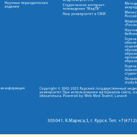
медуниверситета"
Научные периодические
Метод
Студенческое интернет-
издания
аккред
телевидение "МедТВ"
Минис
Наш университет в СМИ
Росси
Федер
«Росси
Научна
библио
Горяча
обеспе
социа
обуча
образ
орган
образ
Горяча
психо
студен
Онлай
study.
ная информация
Copyright © 2002-2025 Курский государственный мед
университет При использовании материалов сайта, сс
обязательна. Powered by Web Med Team©, Laravel
305041. К.Маркса,3, г. Курск. Тел. +7(471