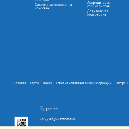
колледж
Аккредитация
Система менеджмента
специалистов
качества
Довузовская
подготовка
Главная
Карты
Поиск
Условия использования информации
Экстрен
Курский
государственный
медицинский