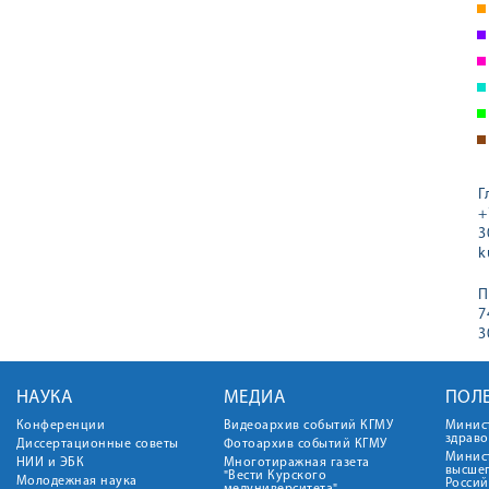
Г
+
3
k
П
7
3
НАУКА
МЕДИА
ПОЛ
Конференции
Видеоархив событий КГМУ
Минис
здрав
Диссертационные советы
Фотоархив событий КГМУ
Минист
НИИ и ЭБК
Многотиражная газета
высше
"Вести Курского
Молодежная наука
Росси