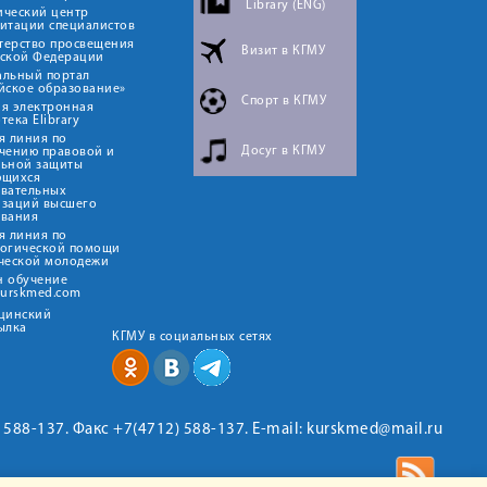
Library (ENG)
ический центр
итации специалистов
терство просвещения
Визит в КГМУ
йской Федерации
альный портал
йское образование»
Спорт в КГМУ
я электронная
тека Elibrary
я линия по
Досуг в КГМУ
чению правовой и
льной защиты
ющихся
овательных
изаций высшего
ования
я линия по
логической помощи
ческой молодежи
н обучение
kurskmed.com
ицинский
ылка
КГМУ в социальных сетях
2) 588-137. Факс +7(4712) 588-137. E-mail: kurskmed@mail.ru