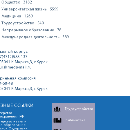
Общество
3182
Университетская жизнь
5599
Медицина
1269
Трудоустройство
540
Непрерывное образование
78
Международная деятельность
389
лавный корпус
7(4712)588-137
05041 К.Маркса,3, г.Курск
urskmed@mail.ru
риемная комиссия
4-50-48
05041 К.Маркса,3, г.Курск
ЕЗНЫЕ ССЫЛКИ
Трудоустройство
терство
оохранения РФ
Библиотека
ерство науки и
го образования
йской Федерации