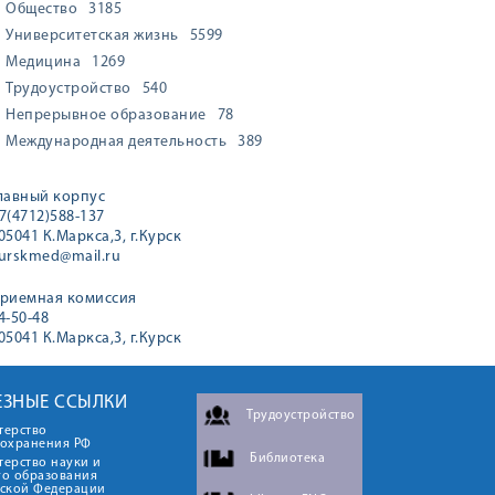
Общество
3185
Университетская жизнь
5599
Медицина
1269
Трудоустройство
540
Непрерывное образование
78
Международная деятельность
389
лавный корпус
7(4712)588-137
05041 К.Маркса,3, г.Курск
urskmed@mail.ru
риемная комиссия
4-50-48
05041 К.Маркса,3, г.Курск
ЕЗНЫЕ ССЫЛКИ
Трудоустройство
терство
оохранения РФ
Библиотека
ерство науки и
го образования
йской Федерации