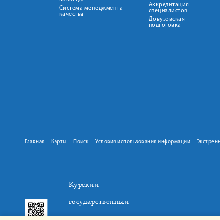
колледж
Аккредитация
Система менеджмента
специалистов
качества
Довузовская
подготовка
Главная
Карты
Поиск
Условия использования информации
Экстрен
Курский
государственный
медицинский