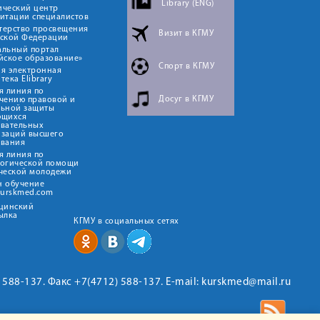
Library (ENG)
ический центр
итации специалистов
терство просвещения
Визит в КГМУ
йской Федерации
альный портал
йское образование»
Спорт в КГМУ
я электронная
тека Elibrary
я линия по
Досуг в КГМУ
чению правовой и
льной защиты
ющихся
овательных
изаций высшего
ования
я линия по
логической помощи
ческой молодежи
н обучение
kurskmed.com
ицинский
ылка
КГМУ в социальных сетях
2) 588-137. Факс +7(4712) 588-137. E-mail: kurskmed@mail.ru