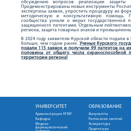
обсуждению вопросов реализации защиты п
Продемонстрированы новые инструменты Роспате
экспертизы заявок, упростить процедуру их фо
методическую и консультативную помощь. П
сообщества узнали о мерах государственной п
защищенного патентами. Отдельным лейтмотивом
региона, защита товарных знаков и промышленны
В 2024 году заявители Курской области подали в
больше, чем годом ранее.
Ученые Курского госуд
подали 115 заявок и получили 99 патентов на и
половины от общего числа охраноспособной 
территории региона!
УНИВЕРСИТЕТ
ОБРАЗОВАНИЕ
Администрация КГМУ
Факультеты
Кафедры
Расписания занятий
Медико-
Аспирантура
фармацевтический
Ординатура