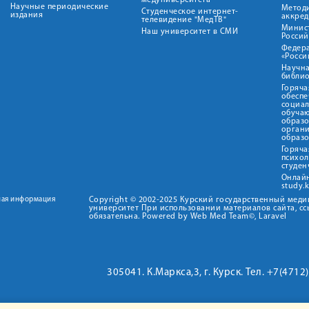
медуниверситета"
Научные периодические
Метод
Студенческое интернет-
издания
аккред
телевидение "МедТВ"
Минис
Наш университет в СМИ
Росси
Федер
«Росси
Научна
библио
Горяча
обеспе
социа
обуча
образ
орган
образ
Горяча
психо
студен
Онлай
study.
ная информация
Copyright © 2002-2025 Курский государственный мед
университет При использовании материалов сайта, сс
обязательна. Powered by Web Med Team©, Laravel
305041. К.Маркса,3, г. Курск. Тел. +7(471