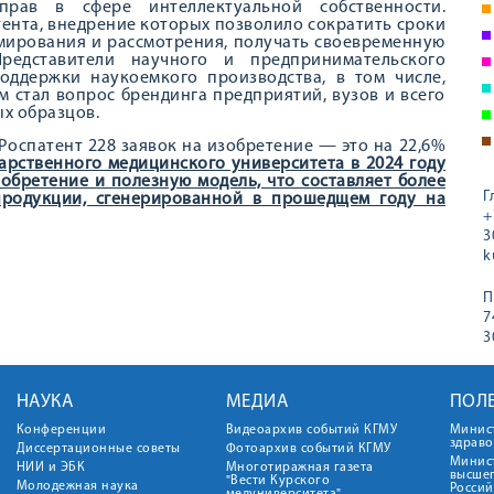
рав в сфере интеллектуальной собственности.
нта, внедрение которых позволило сократить сроки
рмирования и рассмотрения, получать своевременную
редставители научного и предпринимательского
оддержки наукоемкого производства, в том числе,
 стал вопрос брендинга предприятий, вузов и всего
х образцов.
 Роспатент 228 заявок на изобретение — это на 22,6%
арственного медицинского университета в 2024 году
зобретение и полезную модель, что составляет более
Г
продукции, сгенерированной в прошедщем году на
+
3
k
П
7
3
НАУКА
МЕДИА
ПОЛ
Конференции
Видеоархив событий КГМУ
Минис
здрав
Диссертационные советы
Фотоархив событий КГМУ
Минист
НИИ и ЭБК
Многотиражная газета
высше
"Вести Курского
Молодежная наука
Росси