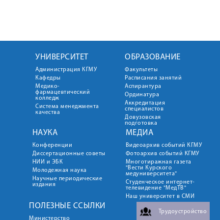
УНИВЕРСИТЕТ
ОБРАЗОВАНИЕ
Администрация КГМУ
Факультеты
Кафедры
Расписания занятий
Медико-
Аспирантура
фармацевтический
Ординатура
колледж
Аккредитация
Система менеджмента
специалистов
качества
Довузовская
подготовка
НАУКА
МЕДИА
Конференции
Видеоархив событий КГМУ
Диссертационные советы
Фотоархив событий КГМУ
НИИ и ЭБК
Многотиражная газета
"Вести Курского
Молодежная наука
медуниверситета"
Научные периодические
Студенческое интернет-
издания
телевидение "МедТВ"
Наш университет в СМИ
ПОЛЕЗНЫЕ ССЫЛКИ
Трудоустройство
Министерство