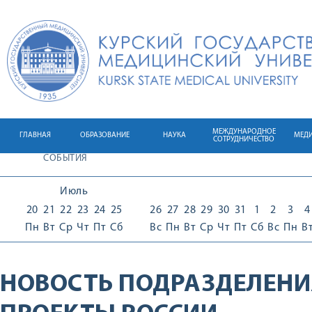
МЕЖДУНАРОДНОЕ
ГЛАВНАЯ
ОБРАЗОВАНИЕ
НАУКА
МЕД
СОТРУДНИЧЕСТВО
СОБЫТИЯ
Июль
20
21
22
23
24
25
26
27
28
29
30
31
1
2
3
4
Пн
Вт
Ср
Чт
Пт
Сб
Вс
Пн
Вт
Ср
Чт
Пт
Сб
Вс
Пн
В
НОВОСТЬ ПОДРАЗДЕЛЕНИ