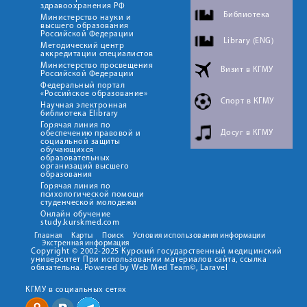
здравоохранения РФ
Библиотека
Министерство науки и
высшего образования
Российской Федерации
Library (ENG)
Методический центр
аккредитации специалистов
Министерство просвещения
Визит в КГМУ
Российской Федерации
Федеральный портал
«Российское образование»
Спорт в КГМУ
Научная электронная
библиотека Elibrary
Горячая линия по
Досуг в КГМУ
обеспечению правовой и
социальной защиты
обучающихся
образовательных
организаций высшего
образования
Горячая линия по
психологической помощи
студенческой молодежи
Онлайн обучение
study.kurskmed.com
Главная
Карты
Поиск
Условия использования информации
Экстренная информация
Copyright © 2002-2025 Курский государственный медицинский
университет При использовании материалов сайта, ссылка
обязательна. Powered by Web Med Team©, Laravel
КГМУ в социальных сетях