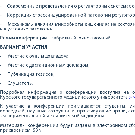
-
Современные представления о регуляторных системах о
-
Коррекция стрессиндуцированной патологии регулято
-
Механизмы влияния микробиоты кишечника на состоян
и в условиях патологии.
Режим конференции
– гибридный, очно-заочный.
ВАРИАНТЫ УЧАСТИЯ
·
Участие с очным докладом;
·
Участие с дистанционным докладом;
·
Публикация тезисов;
·
Слушатель.
Подробная информация о конференции доступна на о
Курского государственного медицинского университета
>
К участию в конференции приглашаются: студенты, уч
колледжей, научные сотрудники, практикующие врачи, ас
экспериментальной и клинической медицины.
Материалы конференции будут изданы в электронном сбо
присвоением ISBN.