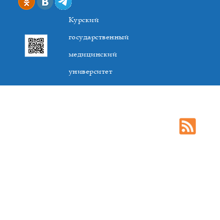
Курский
государственный
медицинский
университет
305041. К.Маркса,3, г. Курск. Тел. +7(4712) 588-137. Факс
+7(4712) 588-137. E-mail: kurskmed@mail.ru