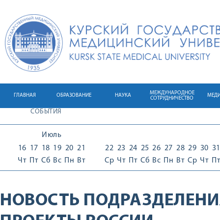
МЕЖДУНАРОДНОЕ
ГЛАВНАЯ
ОБРАЗОВАНИЕ
НАУКА
МЕД
СОТРУДНИЧЕСТВО
СОБЫТИЯ
Июль
16
17
18
19
20
21
22
23
24
25
26
27
28
29
30
3
Чт
Пт
Сб
Вс
Пн
Вт
Ср
Чт
Пт
Сб
Вс
Пн
Вт
Ср
Чт
П
НОВОСТЬ ПОДРАЗДЕЛЕНИ