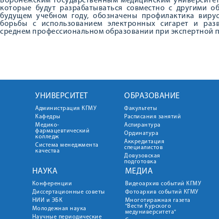
Воронежским государственным медицинским университето
которые будут разрабатываться совместно с другими о
будущем учебном году, обозначены профилактика вирус
борьбы с использованием электронных сигарет и раз
среднем профессиональном образовании при экспертной п
УНИВЕРСИТЕТ
ОБРАЗОВАНИЕ
Администрация КГМУ
Факультеты
Кафедры
Расписания занятий
Медико-
Аспирантура
фармацевтический
Ординатура
колледж
Аккредитация
Система менеджмента
специалистов
качества
Довузовская
подготовка
НАУКА
МЕДИА
Конференции
Видеоархив событий КГМУ
Диссертационные советы
Фотоархив событий КГМУ
НИИ и ЭБК
Многотиражная газета
"Вести Курского
Молодежная наука
медуниверситета"
Научные периодические