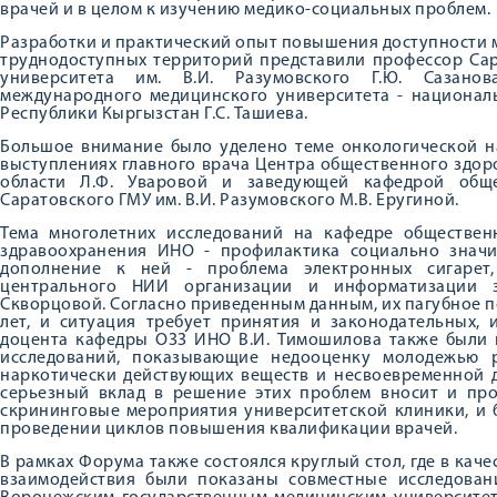
врачей и в целом к изучению медико-социальных проблем.
Разработки и практический опыт повышения доступности
труднодоступных территорий представили профессор Сар
университета им. В.И. Разумовского Г.Ю. Сазанов
международного медицинского университета - национал
Республики Кыргызстан Г.С. Ташиева.
Большое внимание было уделено теме онкологической н
выступлениях главного врача Центра общественного здо
области Л.Ф. Уваровой и заведующей кафедрой обще
Саратовского ГМУ им. В.И. Разумовского М.В. Еругиной.
Тема многолетних исследований на кафедре обществен
здравоохранения ИНО - профилактика социально знач
дополнение к ней - проблема электронных сигарет,
центрального НИИ организации и информатизации з
Скворцовой. Согласно приведенным данным, их пагубное по
лет, и ситуация требует принятия и законодательных, 
доцента кафедры ОЗЗ ИНО В.И. Тимошилова также были 
исследований, показывающие недооценку молодежью р
наркотически действующих веществ и несвоевременной 
серьезный вклад в решение этих проблем вносит и про
скрининговые мероприятия университетской клиники, и
проведении циклов повышения квалификации врачей.
В рамках Форума также состоялся круглый стол, где в ка
взаимодействия были показаны совместные исследова