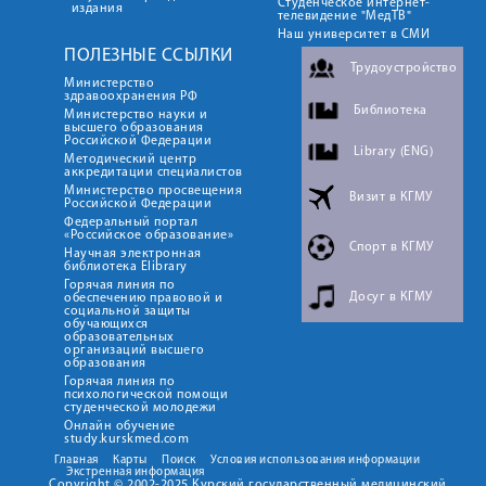
Студенческое интернет-
издания
телевидение "МедТВ"
Наш университет в СМИ
ПОЛЕЗНЫЕ ССЫЛКИ
Трудоустройство
Министерство
здравоохранения РФ
Библиотека
Министерство науки и
высшего образования
Российской Федерации
Library (ENG)
Методический центр
аккредитации специалистов
Министерство просвещения
Визит в КГМУ
Российской Федерации
Федеральный портал
«Российское образование»
Спорт в КГМУ
Научная электронная
библиотека Elibrary
Горячая линия по
Досуг в КГМУ
обеспечению правовой и
социальной защиты
обучающихся
образовательных
организаций высшего
образования
Горячая линия по
психологической помощи
студенческой молодежи
Онлайн обучение
study.kurskmed.com
Главная
Карты
Поиск
Условия использования информации
Экстренная информация
Copyright © 2002-2025 Курский государственный медицинский